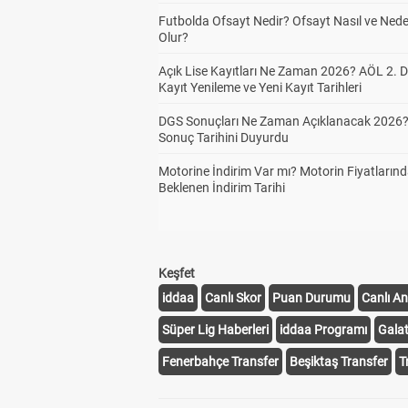
Futbolda Ofsayt Nedir? Ofsayt Nasıl ve Ned
Olur?
Açık Lise Kayıtları Ne Zaman 2026? AÖL 2.
Kayıt Yenileme ve Yeni Kayıt Tarihleri
DGS Sonuçları Ne Zaman Açıklanacak 2026
Sonuç Tarihini Duyurdu
Motorine İndirim Var mı? Motorin Fiyatların
Beklenen İndirim Tarihi
Keşfet
iddaa
Canlı Skor
Puan Durumu
Canlı An
Süper Lig Haberleri
iddaa Programı
Gala
Fenerbahçe Transfer
Beşiktaş Transfer
T