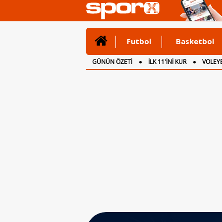
Futbol
Basketbol
GÜNÜN ÖZETİ
İLK 11'İNİ KUR
VOLEYB
CANLI ANLATIM
İNGİLTERE