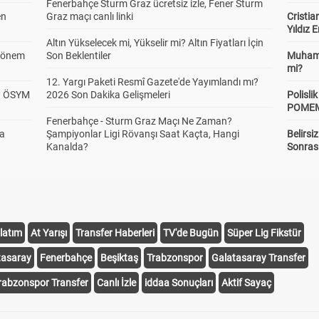
Fenerbahçe Sturm Graz ücretsiz izle, Fener Sturm
en
Graz maçı canlı linki
Cristia
Yıldız 
Altın Yükselecek mi, Yükselir mi? Altın Fiyatları İçin
 Dönem
Son Beklentiler
Muhamm
mi?
12. Yargı Paketi Resmî Gazete'de Yayımlandı mı?
? ÖSYM
2026 Son Dakika Gelişmeleri
Polisl
POMEM 
Fenerbahçe - Sturm Graz Maçı Ne Zaman?
da
Şampiyonlar Ligi Rövanşı Saat Kaçta, Hangi
Belirsi
Kanalda?
Sonras
latım
At Yarışı
Transfer Haberleri
TV'de Bugün
Süper Lig Fikstür
tasaray
Fenerbahçe
Beşiktaş
Trabzonspor
Galatasaray Transfer
rabzonspor Transfer
Canlı İzle
iddaa Sonuçları
Aktif Sayaç