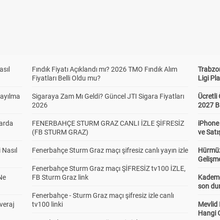
asıl
Fındık Fiyatı Açıklandı mı? 2026 TMO Fındık Alım
Trabzo
Fiyatları Belli Oldu mu?
Ligi Pla
Sayılma
Sigaraya Zam Mı Geldi? Güncel JTI Sigara Fiyatları
Ücretl
2026
2027 B
larda
FENERBAHÇE STURM GRAZ CANLI İZLE ŞİFRESİZ
iPhone
(FB STURM GRAZ)
ve Satı
 Nasıl
Fenerbahçe Sturm Graz maçı şifresiz canlı yayın izle
Hürmüz
Gelişm
Fenerbahçe Sturm Graz maçı ŞİFRESİZ tv100 İZLE,
Ne
FB Sturm Graz link
Kademel
son dur
Fenerbahçe - Sturm Graz maçı şifresiz izle canlı
veraj
tv100 linki
Mevlid
Hangi 