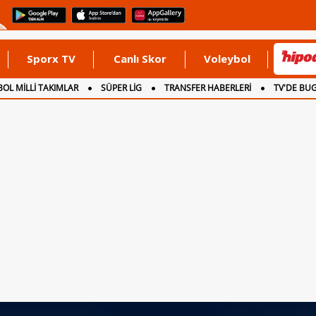
Sporx TV
Canlı Skor
Voleybol
OL MİLLİ TAKIMLAR
SÜPER LİG
TRANSFER HABERLERİ
TV'DE BU