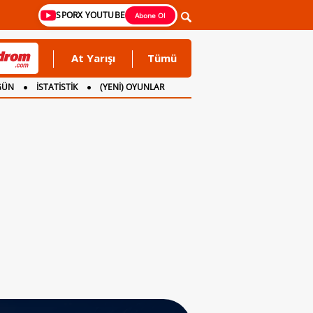
SPORX YOUTUBE
Abone Ol
At Yarışı
Tümü
GÜN
İSTATİSTİK
(YENİ) OYUNLAR