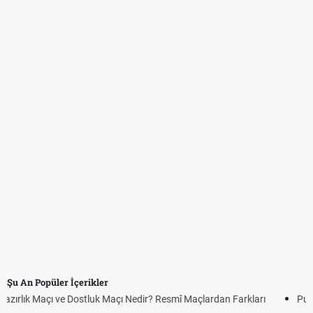
Şu An Popüler İçerikler
Puan Durumunda AG, OM ve Diğer Kısaltmalar Ne Anlama Gelir?