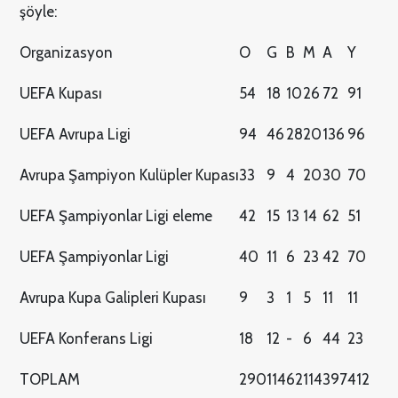
şöyle:
Organizasyon
O
G
B
M
A
Y
UEFA Kupası
54
18
10
26
72
91
UEFA Avrupa Ligi
94
46
28
20
136
96
Avrupa Şampiyon Kulüpler Kupası
33
9
4
20
30
70
UEFA Şampiyonlar Ligi eleme
42
15
13
14
62
51
UEFA Şampiyonlar Ligi
40
11
6
23
42
70
Avrupa Kupa Galipleri Kupası
9
3
1
5
11
11
UEFA Konferans Ligi
18
12
-
6
44
23
TOPLAM
290
114
62
114
397
412