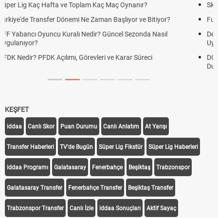
Skor Ne Demek? Sporda Skor ve Sonuç Kavramları
Futbol Nasıl Oynanır? Temel Futbol Kuralları
Deplasman Golü Kuralı Nedir? Hangi Organizasyonlarda
Uygulanıyor?
DGS Sonuçları Ne Zaman Açıklanacak 2026? ÖSYM Sonuç Tarihini
Duyurdu
KEŞFET
iddaa
Canlı Skor
Puan Durumu
Canlı Anlatım
At Yarışı
Transfer Haberleri
TV'de Bugün
Süper Lig Fikstür
Süper Lig Haberleri
iddaa Programı
Galatasaray
Fenerbahçe
Beşiktaş
Trabzonspor
Galatasaray Transfer
Fenerbahçe Transfer
Beşiktaş Transfer
Trabzonspor Transfer
Canlı İzle
iddaa Sonuçları
Aktif Sayaç