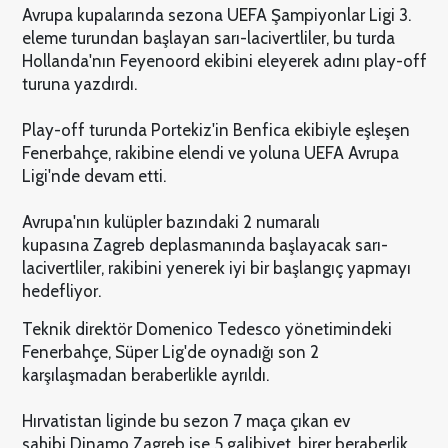
Avrupa kupalarında sezona UEFA Şampiyonlar Ligi 3.
eleme turundan başlayan sarı-lacivertliler, bu turda
Hollanda'nın Feyenoord ekibini eleyerek adını play-off
turuna yazdırdı.
Play-off turunda Portekiz'in Benfica ekibiyle eşleşen
Fenerbahçe, rakibine elendi ve yoluna UEFA Avrupa
Ligi'nde devam etti.
Avrupa'nın kulüpler bazındaki 2 numaralı
kupasına Zagreb deplasmanında başlayacak sarı-
lacivertliler, rakibini yenerek iyi bir başlangıç yapmayı
hedefliyor.
Teknik direktör Domenico Tedesco yönetimindeki
Fenerbahçe, Süper Lig'de oynadığı son 2
karşılaşmadan beraberlikle ayrıldı.
Hırvatistan liginde bu sezon 7 maça çıkan ev
sahibi Dinamo Zagreb ise 5 galibiyet, birer beraberlik