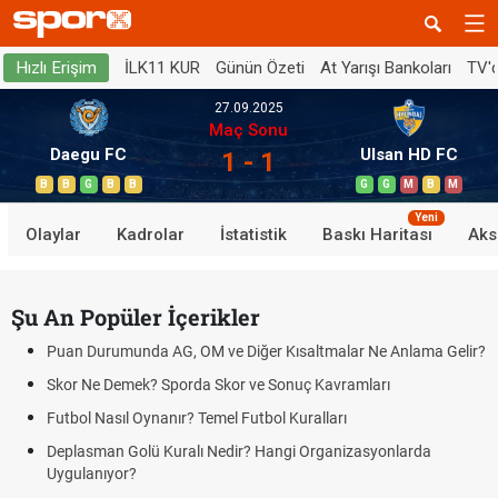
İLK11 KUR
Günün Özeti
At Yarışı Bankoları
TV'
Hızlı Erişim
27.09.2025
Maç Sonu
Daegu FC
Ulsan HD FC
1 - 1
B
B
G
B
B
G
G
M
B
M
Yeni
Olaylar
Kadrolar
İstatistik
Baskı Haritası
Aks
Şu An Popüler İçerikler
Puan Durumunda AG, OM ve Diğer Kısaltmalar Ne Anlama Gelir?
Skor Ne Demek? Sporda Skor ve Sonuç Kavramları
Futbol Nasıl Oynanır? Temel Futbol Kuralları
Deplasman Golü Kuralı Nedir? Hangi Organizasyonlarda
Uygulanıyor?