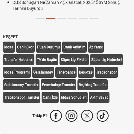
DGS Sonuçları Ne Zaman Açıklanacak 2026? ÖSYM Sonuç
Tarihini Duyurdu
KEŞFET
iddaa
Canlı Skor
Puan Durumu
Canlı Anlatım
At Yarışı
Transfer Haberleri
TV'de Bugün
Süper Lig Fikstür
Süper Lig Haberleri
iddaa Programı
Galatasaray
Fenerbahçe
Beşiktaş
Trabzonspor
Galatasaray Transfer
Fenerbahçe Transfer
Beşiktaş Transfer
Trabzonspor Transfer
Canlı İzle
iddaa Sonuçları
Aktif Sayaç
Takip Et