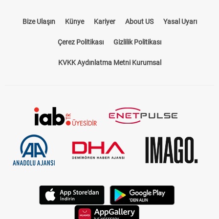
Bize Ulaşın
Künye
Kariyer
About US
Yasal Uyarı
Çerez Politikası
Gizlilik Politikası
KVKK Aydınlatma Metni Kurumsal