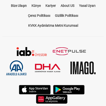
Bize Ulaşın
Künye
Kariyer
About US
Yasal Uyarı
Çerez Politikası
Gizlilik Politikası
KVKK Aydınlatma Metni Kurumsal