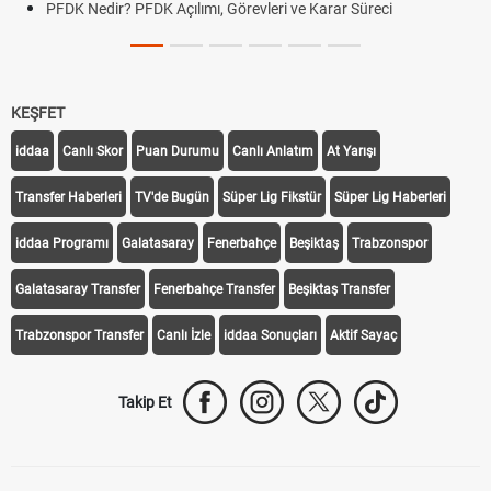
PFDK Nedir? PFDK Açılımı, Görevleri ve Karar Süreci
KEŞFET
iddaa
Canlı Skor
Puan Durumu
Canlı Anlatım
At Yarışı
Transfer Haberleri
TV'de Bugün
Süper Lig Fikstür
Süper Lig Haberleri
iddaa Programı
Galatasaray
Fenerbahçe
Beşiktaş
Trabzonspor
Galatasaray Transfer
Fenerbahçe Transfer
Beşiktaş Transfer
Trabzonspor Transfer
Canlı İzle
iddaa Sonuçları
Aktif Sayaç
Takip Et