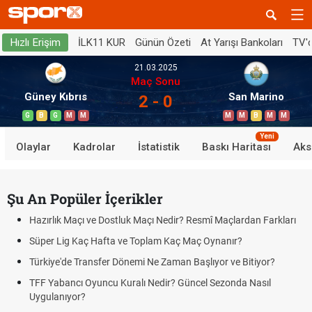
İLK11 KUR
Günün Özeti
At Yarışı Bankoları
TV'
Hızlı Erişim
21.03.2025
Maç Sonu
Güney Kıbrıs
San Marino
2 - 0
G
B
G
M
M
M
M
B
M
M
Yeni
Olaylar
Kadrolar
İstatistik
Baskı Haritası
Aks
Şu An Popüler İçerikler
Hazırlık Maçı ve Dostluk Maçı Nedir? Resmî Maçlardan Farkları
Süper Lig Kaç Hafta ve Toplam Kaç Maç Oynanır?
Türkiye'de Transfer Dönemi Ne Zaman Başlıyor ve Bitiyor?
TFF Yabancı Oyuncu Kuralı Nedir? Güncel Sezonda Nasıl
Uygulanıyor?