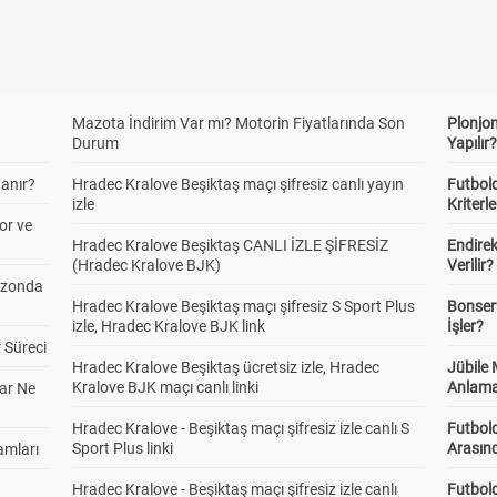
Mazota İndirim Var mı? Motorin Fiyatlarında Son
Plonjon
Durum
Yapılır
anır?
Hradec Kralove Beşiktaş maçı şifresiz canlı yayın
Futbold
izle
Kriterle
or ve
Hradec Kralove Beşiktaş CANLI İZLE ŞİFRESİZ
Endire
(Hradec Kralove BJK)
Verilir?
ezonda
Hradec Kralove Beşiktaş maçı şifresiz S Sport Plus
Bonserv
izle, Hradec Kralove BJK link
İşler?
 Süreci
Hradec Kralove Beşiktaş ücretsiz izle, Hradec
Jübile
Kralove BJK maçı canlı linki
Anlama
ar Ne
Hradec Kralove - Beşiktaş maçı şifresiz izle canlı S
Futbold
Sport Plus linki
Arasınd
amları
Hradec Kralove - Beşiktaş maçı şifresiz izle canlı
Futbol