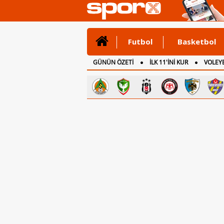
Futbol
Basketbol
GÜNÜN ÖZETİ
İLK 11'İNİ KUR
VOLEYB
CANLI ANLATIM
İNGİLTERE