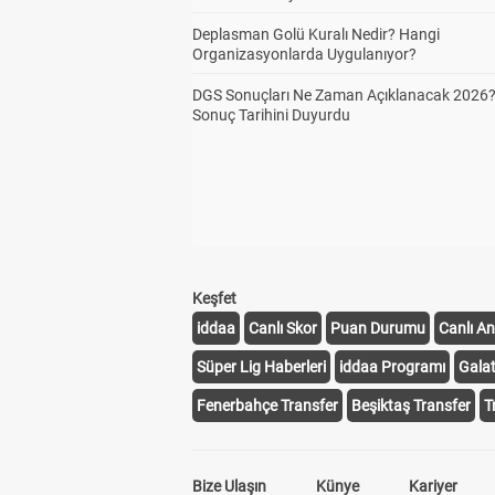
Deplasman Golü Kuralı Nedir? Hangi
Organizasyonlarda Uygulanıyor?
DGS Sonuçları Ne Zaman Açıklanacak 2026
Sonuç Tarihini Duyurdu
Keşfet
iddaa
Canlı Skor
Puan Durumu
Canlı An
Süper Lig Haberleri
iddaa Programı
Gala
Fenerbahçe Transfer
Beşiktaş Transfer
T
Bize Ulaşın
Künye
Kariyer