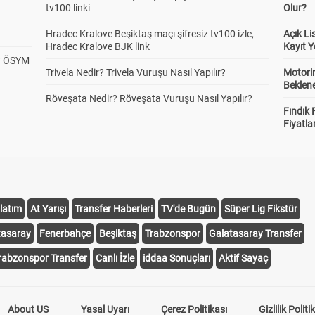
tv100 linki
Olur?
Hradec Kralove Beşiktaş maçı şifresiz tv100 izle,
Açık L
Hradec Kralove BJK link
Kayıt Y
? ÖSYM
Trivela Nedir? Trivela Vuruşu Nasıl Yapılır?
Motorin
Beklene
Röveşata Nedir? Röveşata Vuruşu Nasıl Yapılır?
Fındık 
Fiyatla
latım
At Yarışı
Transfer Haberleri
TV'de Bugün
Süper Lig Fikstür
tasaray
Fenerbahçe
Beşiktaş
Trabzonspor
Galatasaray Transfer
rabzonspor Transfer
Canlı İzle
iddaa Sonuçları
Aktif Sayaç
About US
Yasal Uyarı
Çerez Politikası
Gizlilik Politi