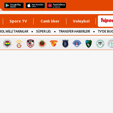
Sporx TV
Canlı Skor
Voleybol
OL MİLLİ TAKIMLAR
SÜPER LİG
TRANSFER HABERLERİ
TV'DE BU