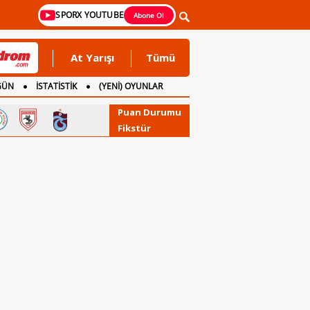
SPORX YOUTUBE
Abone Ol
At Yarışı
Tümü
GÜN
İSTATİSTİK
(YENİ) OYUNLAR
Puan Durumu
Fikstür