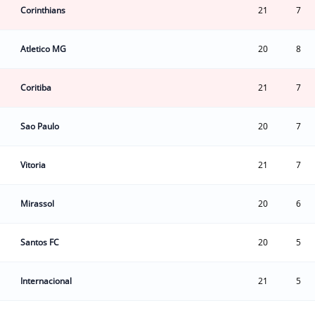
Corinthians
21
7
Atletico MG
20
8
Coritiba
21
7
Sao Paulo
20
7
Vitoria
21
7
Mirassol
20
6
Santos FC
20
5
Internacional
21
5