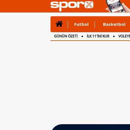
Futbol
Basketbol
GÜNÜN ÖZETİ
İLK 11'İNİ KUR
VOLEYB
CANLI ANLATIM
İNGİLTERE