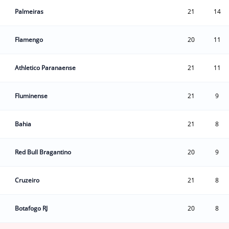
Palmeiras
21
14
Flamengo
20
11
Athletico Paranaense
21
11
Fluminense
21
9
Bahia
21
8
Red Bull Bragantino
20
9
Cruzeiro
21
8
Botafogo RJ
20
8