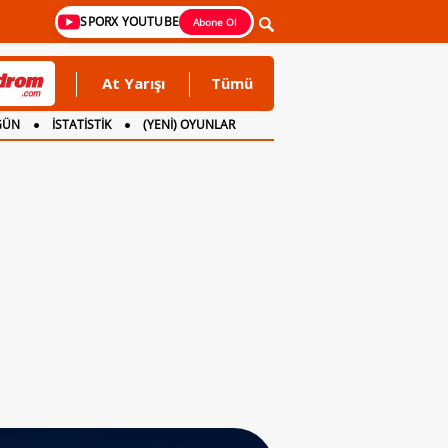
SPORX YOUTUBE
Abone Ol
At Yarışı
Tümü
GÜN
İSTATİSTİK
(YENİ) OYUNLAR