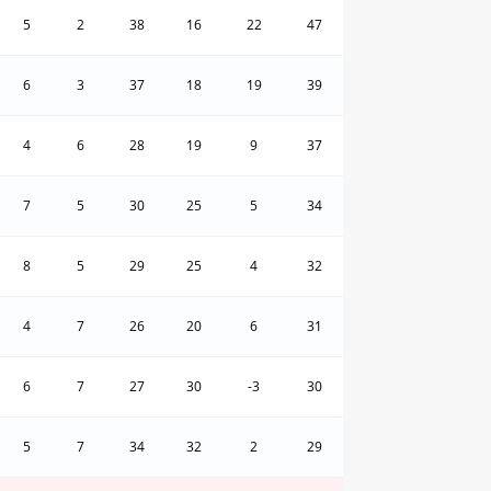
5
2
38
16
22
47
6
3
37
18
19
39
4
6
28
19
9
37
7
5
30
25
5
34
8
5
29
25
4
32
4
7
26
20
6
31
6
7
27
30
-3
30
5
7
34
32
2
29