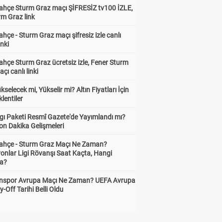
ahçe Sturm Graz maçı ŞİFRESİZ tv100 İZLE,
rm Graz link
hçe - Sturm Graz maçı şifresiz izle canlı
inki
hçe Sturm Graz ücretsiz izle, Fener Sturm
çı canlı linki
ükselecek mi, Yükselir mi? Altın Fiyatları İçin
lentiler
gı Paketi Resmî Gazete'de Yayımlandı mı?
on Dakika Gelişmeleri
ahçe - Sturm Graz Maçı Ne Zaman?
onlar Ligi Rövanşı Saat Kaçta, Hangi
a?
nspor Avrupa Maçı Ne Zaman? UEFA Avrupa
y-Off Tarihi Belli Oldu