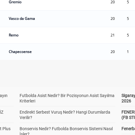
Gremio
20
5
Vasco da Gama
20
5
Remo
21
5
Chapecoense
20
1
yayın
Futbolda Asist Nedir? Bir Pozisyonun Asist Sayılma
Sigaray
Kriterleri
2026
İZ
Endirekt Serbest Vuruş Nedir? Hangi Durumlarda
FENER
Verilir?
(FB S
t Plus
Bonservis Nedir? Futbolda Bonservis Sistemi Nasıl
Fenerba
İşler?