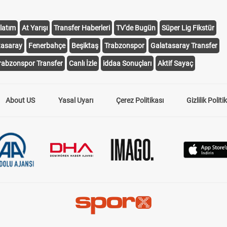
latım
At Yarışı
Transfer Haberleri
TV'de Bugün
Süper Lig Fikstür
tasaray
Fenerbahçe
Beşiktaş
Trabzonspor
Galatasaray Transfer
rabzonspor Transfer
Canlı İzle
iddaa Sonuçları
Aktif Sayaç
About US
Yasal Uyarı
Çerez Politikası
Gizlilik Politi