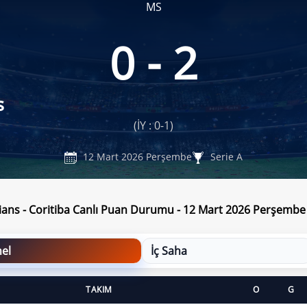
MS
0 - 2
s
(İY : 0-1)
12 Mart 2026 Perşembe
Serie A
ians - Coritiba Canlı Puan Durumu - 12 Mart 2026 Perşembe
el
İç Saha
TAKIM
O
G