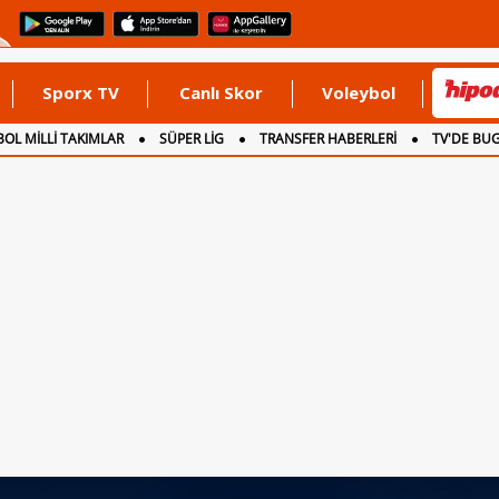
Sporx TV
Canlı Skor
Voleybol
OL MİLLİ TAKIMLAR
SÜPER LİG
TRANSFER HABERLERİ
TV'DE BU