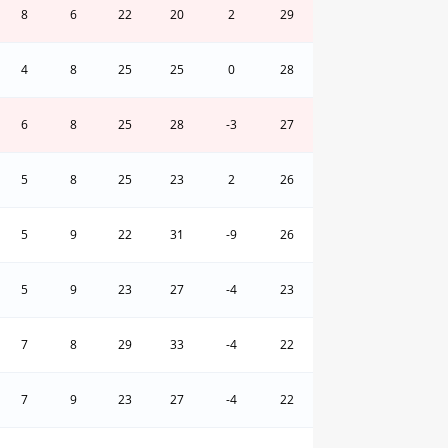
8
6
22
20
2
29
4
8
25
25
0
28
6
8
25
28
-3
27
5
8
25
23
2
26
5
9
22
31
-9
26
5
9
23
27
-4
23
7
8
29
33
-4
22
7
9
23
27
-4
22