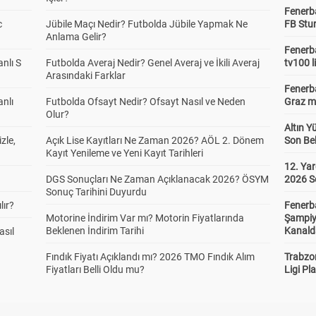
Fenerb
c
Jübile Maçı Nedir? Futbolda Jübile Yapmak Ne
FB Stu
Anlama Gelir?
Fenerba
anlı S
Futbolda Averaj Nedir? Genel Averaj ve İkili Averaj
tv100 l
Arasındaki Farklar
Fenerba
anlı
Futbolda Ofsayt Nedir? Ofsayt Nasıl ve Neden
Graz ma
Olur?
Altın Y
zle,
Açık Lise Kayıtları Ne Zaman 2026? AÖL 2. Dönem
Son Bek
Kayıt Yenileme ve Yeni Kayıt Tarihleri
12. Yar
DGS Sonuçları Ne Zaman Açıklanacak 2026? ÖSYM
2026 S
Sonuç Tarihini Duyurdu
lır?
Fenerb
Motorine İndirim Var mı? Motorin Fiyatlarında
Şampiy
Beklenen İndirim Tarihi
Kanald
asıl
Fındık Fiyatı Açıklandı mı? 2026 TMO Fındık Alım
Trabzo
Fiyatları Belli Oldu mu?
Ligi Pla