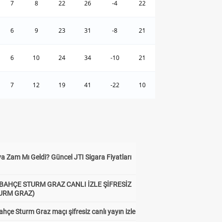
7
8
22
26
-4
22
6
9
23
31
-8
21
6
10
24
34
-10
21
7
12
19
41
-22
10
a Zam Mı Geldi? Güncel JTI Sigara Fiyatları
BAHÇE STURM GRAZ CANLI İZLE ŞİFRESİZ
TURM GRAZ)
hçe Sturm Graz maçı şifresiz canlı yayın izle