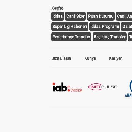
Keşfet
iddaa
Canlı Skor
Puan Durumu
Canlı An
Süper Lig Haberleri
iddaa Programı
Gala
Fenerbahçe Transfer
Beşiktaş Transfer
T
Bize Ulaşın
Künye
Kariyer