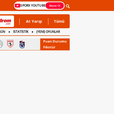
SPORX YOUTUBE
Abone Ol
At Yarışı
Tümü
GÜN
İSTATİSTİK
(YENİ) OYUNLAR
Puan Durumu
Fikstür