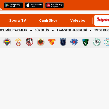
Sporx TV
Canlı Skor
Voleybol
OL MİLLİ TAKIMLAR
SÜPER LİG
TRANSFER HABERLERİ
TV'DE BU