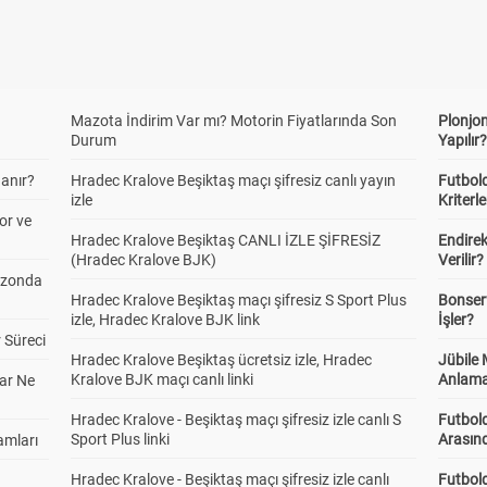
Mazota İndirim Var mı? Motorin Fiyatlarında Son
Plonjon
Durum
Yapılır
anır?
Hradec Kralove Beşiktaş maçı şifresiz canlı yayın
Futbold
izle
Kriterle
or ve
Hradec Kralove Beşiktaş CANLI İZLE ŞİFRESİZ
Endire
(Hradec Kralove BJK)
Verilir?
ezonda
Hradec Kralove Beşiktaş maçı şifresiz S Sport Plus
Bonserv
izle, Hradec Kralove BJK link
İşler?
 Süreci
Hradec Kralove Beşiktaş ücretsiz izle, Hradec
Jübile
Kralove BJK maçı canlı linki
Anlama
ar Ne
Hradec Kralove - Beşiktaş maçı şifresiz izle canlı S
Futbold
Sport Plus linki
Arasınd
amları
Hradec Kralove - Beşiktaş maçı şifresiz izle canlı
Futbol