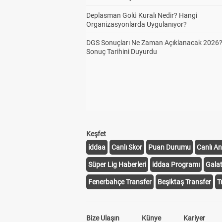
Deplasman Golü Kuralı Nedir? Hangi
Organizasyonlarda Uygulanıyor?
DGS Sonuçları Ne Zaman Açıklanacak 2026
Sonuç Tarihini Duyurdu
Keşfet
iddaa
Canlı Skor
Puan Durumu
Canlı An
Süper Lig Haberleri
iddaa Programı
Gala
Fenerbahçe Transfer
Beşiktaş Transfer
T
Bize Ulaşın
Künye
Kariyer