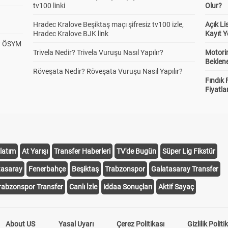
tv100 linki
Olur?
Hradec Kralove Beşiktaş maçı şifresiz tv100 izle,
Açık L
Hradec Kralove BJK link
Kayıt Y
? ÖSYM
Trivela Nedir? Trivela Vuruşu Nasıl Yapılır?
Motorin
Beklene
Röveşata Nedir? Röveşata Vuruşu Nasıl Yapılır?
Fındık 
Fiyatla
latım
At Yarışı
Transfer Haberleri
TV'de Bugün
Süper Lig Fikstür
tasaray
Fenerbahçe
Beşiktaş
Trabzonspor
Galatasaray Transfer
rabzonspor Transfer
Canlı İzle
iddaa Sonuçları
Aktif Sayaç
About US
Yasal Uyarı
Çerez Politikası
Gizlilik Politi