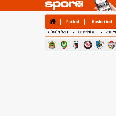
Futbol
Basketbol
GÜNÜN ÖZETİ
İLK 11'İNİ KUR
VOLEYB
CANLI ANLATIM
İNGİLTERE