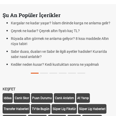
Şu An Popüler İçerikler
Kargalar ne kadar yaşar? İslam dininde karga ne anlama gelir?
Çeyrek ne kadar? Çeyrek altın fiyatı kaç TL?
Rüyada altın görmek ne anlama geliyor? 8 kısa maddede Altın
rüya tabiri
Sabır duası, duaları ve Sabır ile ilgili ayetler hadisler! Kuran'da
sabır nasıl anlatılır?
Kediler neden kusar? Kedi kustuktan sonra ne yapılmalı
KEŞFET
iddaa
Canlı Skor
Puan Durumu
Canlı Anlatım
At Yarışı
Transfer Haberleri
TV'de Bugün
Süper Lig Fikstür
Süper Lig Haberleri