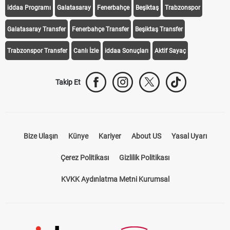
iddaa Programı
Galatasaray
Fenerbahçe
Beşiktaş
Trabzonspor
Galatasaray Transfer
Fenerbahçe Transfer
Beşiktaş Transfer
Trabzonspor Transfer
Canlı İzle
iddaa Sonuçları
Aktif Sayaç
Takip Et
Bize Ulaşın
Künye
Kariyer
About US
Yasal Uyarı
Çerez Politikası
Gizlilik Politikası
KVKK Aydınlatma Metni Kurumsal