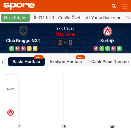
İLK11 KUR
Günün Özeti
At Yarışı Bankoları
TV
Hızlı Erişim
27.01.2026
Maç Sonu
Club Brugge NXT
Kortrijk
2 - 0
G
M
M
B
B
M
G
G
M
G
Yeni
Yeni
ik
Baskı Haritası
Aksiyon Haritası
Canlı Puan Durumu
0'
15'
30'