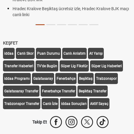
Hradec Kralove Beşiktaş ücretsiz izle, Hradec Kralove BJK maçı
canlı linki
KEŞFET
iddaa
Canlı Skor
Puan Durumu
Canlı Anlatım
At Yarışı
Transfer Haberleri
TV'de Bugün
Süper Lig Fikstür
Süper Lig Haberleri
iddaa Programı
Galatasaray
Fenerbahçe
Beşiktaş
Trabzonspor
Galatasaray Transfer
Fenerbahçe Transfer
Beşiktaş Transfer
Trabzonspor Transfer
Canlı İzle
iddaa Sonuçları
Aktif Sayaç
Takip Et