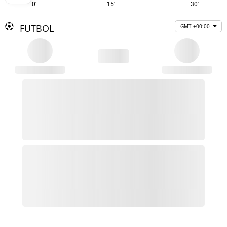
0'
15'
30'
FUTBOL
GMT +00:00