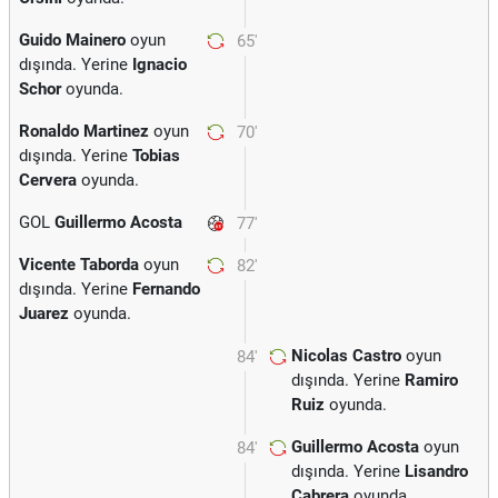
Guido Mainero
oyun
65'
dışında. Yerine
Ignacio
Schor
oyunda.
Ronaldo Martinez
oyun
70'
dışında. Yerine
Tobias
Cervera
oyunda.
GOL
Guillermo Acosta
77'
Vicente Taborda
oyun
82'
dışında. Yerine
Fernando
Juarez
oyunda.
Nicolas Castro
oyun
84'
dışında. Yerine
Ramiro
Ruiz
oyunda.
Guillermo Acosta
oyun
84'
dışında. Yerine
Lisandro
Cabrera
oyunda.