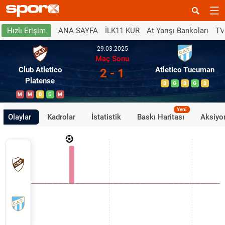
ANA SAYFA
İLK11 KUR
At Yarışı Bankoları
TV
Hızlı Erişim
29.03.2025
Maç Sonu
Club Atletico
Atletico Tucuman
2 - 1
Platense
B
G
B
G
B
M
M
B
G
M
Yeni
Olaylar
Kadrolar
İstatistik
Baskı Haritası
Aksiyon