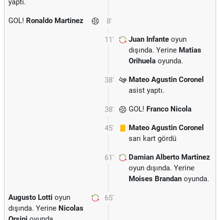
yaptı.
GOL!
Ronaldo Martinez
8'
Juan Infante
oyun
11'
dışında. Yerine
Matias
Orihuela
oyunda.
Mateo Agustin Coronel
38'
asist yaptı.
GOL!
Franco Nicola
38'
Mateo Agustin Coronel
45'
sarı kart gördü
Damian Alberto Martinez
61'
oyun dışında. Yerine
Moises Brandan
oyunda.
Augusto Lotti
oyun
65'
dışında. Yerine
Nicolas
Orsini
oyunda.