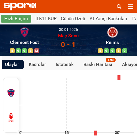
İLK11 KUR
Günün Özeti
At Yarışı Bankoları
TV
Hızlı Erişim
30.01.2026
Maç Sonu
Clermont Foot
Reims
0 - 1
B
G
G
B
M
B
G
G
B
G
Yeni
Olaylar
Kadrolar
İstatistik
Baskı Haritası
Aksiyon
0'
15'
30'