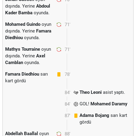
dışında. Yerine
Abdoul
Kader Bamba
oyunda.
Mohamed Guindo
oyun
71'
dışında. Yerine
Famara
Diedhiou
oyunda.
Mathys Tourraine
oyun
71'
dışında. Yerine
Axel
Camblan
oyunda.
Famara Diedhiou
sarı
78'
kart gördü
Theo Leoni
asist yaptı.
84'
GOL!
Mohamed Daramy
84'
Adama Bojang
sarı kart
87'
gördü
Abdellah Baallal
oyun
88'