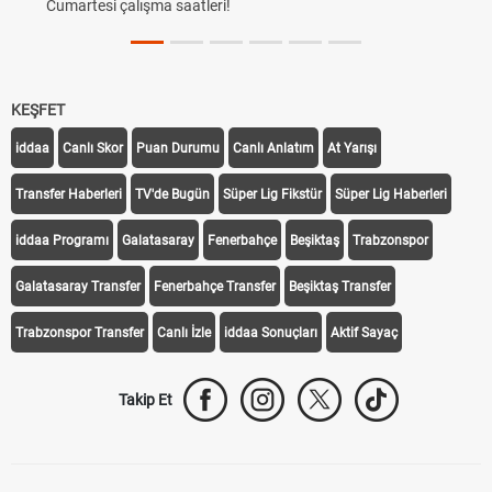
Cumartesi çalışma saatleri!
KEŞFET
iddaa
Canlı Skor
Puan Durumu
Canlı Anlatım
At Yarışı
Transfer Haberleri
TV'de Bugün
Süper Lig Fikstür
Süper Lig Haberleri
iddaa Programı
Galatasaray
Fenerbahçe
Beşiktaş
Trabzonspor
Galatasaray Transfer
Fenerbahçe Transfer
Beşiktaş Transfer
Trabzonspor Transfer
Canlı İzle
iddaa Sonuçları
Aktif Sayaç
Takip Et