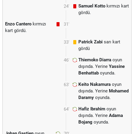
Samuel Kotto
kırmızı kart
24'
gördü.
Enzo Cantero
kırmızı
31'
kart gördü.
Patrick Zabi
sarı kart
33'
gördü
Thiemoko Diarra
oyun
46'
dışında. Yerine
Yassine
Benhattab
oyunda.
Keito Nakamura
oyun
63'
dışında. Yerine
Mohamed
Daramy
oyunda.
Hafiz Ibrahim
oyun
64'
dışında. Yerine
Adama
Bojang
oyunda.
Johan Gastien
oyun
70'