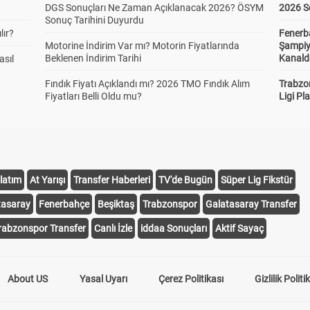
DGS Sonuçları Ne Zaman Açıklanacak 2026? ÖSYM
2026 S
Sonuç Tarihini Duyurdu
lır?
Fenerb
Motorine İndirim Var mı? Motorin Fiyatlarında
Şampiy
Beklenen İndirim Tarihi
Kanald
asıl
Fındık Fiyatı Açıklandı mı? 2026 TMO Fındık Alım
Trabzo
Fiyatları Belli Oldu mu?
Ligi Pla
latım
At Yarışı
Transfer Haberleri
TV'de Bugün
Süper Lig Fikstür
tasaray
Fenerbahçe
Beşiktaş
Trabzonspor
Galatasaray Transfer
rabzonspor Transfer
Canlı İzle
iddaa Sonuçları
Aktif Sayaç
About US
Yasal Uyarı
Çerez Politikası
Gizlilik Politi