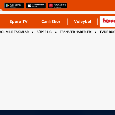
Sporx TV
Canlı Skor
Voleybol
OL MİLLİ TAKIMLAR
SÜPER LİG
TRANSFER HABERLERİ
TV'DE BU