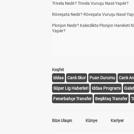
Trivela Nedir? Trivela Vuruşu Nasıl Yapılır?
Röveşata Nedir? Röveşata Vuruşu Nasıl Yapı
Plonjon Nedir? Kalecilikte Plonjon Hareketi N
Yapılır?
Keşfet
iddaa
Canlı Skor
Puan Durumu
Canlı An
Süper Lig Haberleri
iddaa Programı
Gala
Fenerbahçe Transfer
Beşiktaş Transfer
T
Bize Ulaşın
Künye
Kariyer