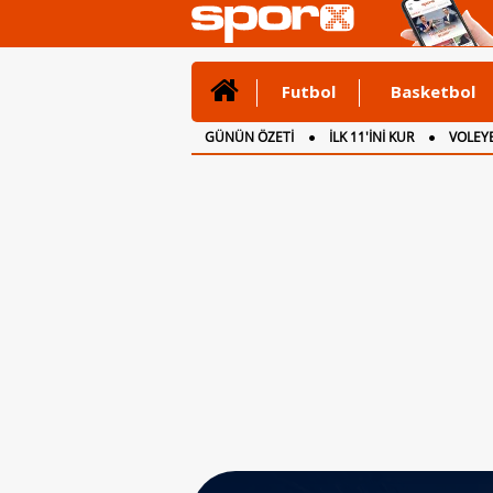
Futbol
Basketbol
GÜNÜN ÖZETİ
İLK 11'İNİ KUR
VOLEYB
CANLI ANLATIM
İNGİLTERE