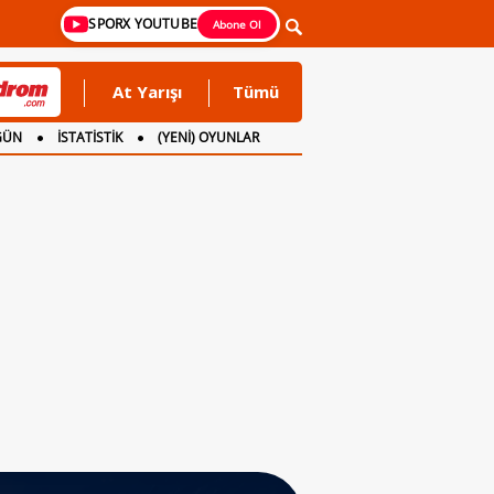
SPORX YOUTUBE
Abone Ol
At Yarışı
Tümü
GÜN
İSTATİSTİK
(YENİ) OYUNLAR