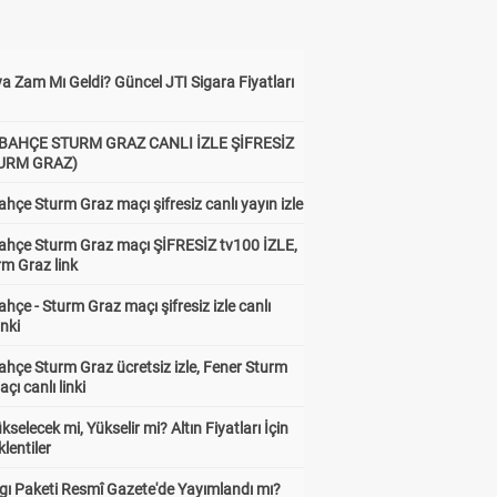
a Zam Mı Geldi? Güncel JTI Sigara Fiyatları
BAHÇE STURM GRAZ CANLI İZLE ŞİFRESİZ
TURM GRAZ)
hçe Sturm Graz maçı şifresiz canlı yayın izle
ahçe Sturm Graz maçı ŞİFRESİZ tv100 İZLE,
rm Graz link
hçe - Sturm Graz maçı şifresiz izle canlı
inki
hçe Sturm Graz ücretsiz izle, Fener Sturm
çı canlı linki
ükselecek mi, Yükselir mi? Altın Fiyatları İçin
lentiler
gı Paketi Resmî Gazete'de Yayımlandı mı?