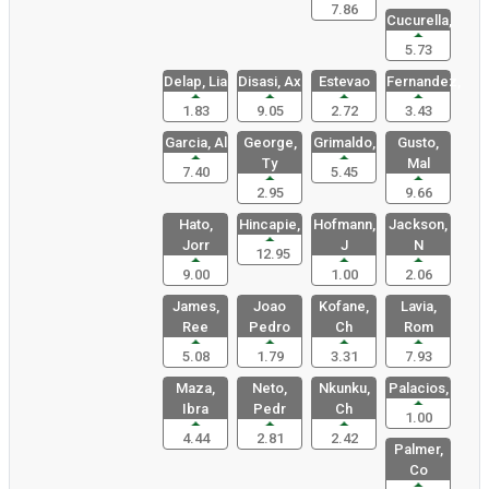
7.86
Cucurella,
5.73
Delap, Lia
Disasi, Ax
Estevao
Fernandez,
1.83
9.05
2.72
3.43
Garcia, Al
George,
Grimaldo,
Gusto,
Ty
Mal
7.40
5.45
2.95
9.66
Hato,
Hincapie,
Hofmann,
Jackson,
Jorr
J
N
12.95
9.00
1.00
2.06
James,
Joao
Kofane,
Lavia,
Ree
Pedro
Ch
Rom
5.08
1.79
3.31
7.93
Maza,
Neto,
Nkunku,
Palacios,
Ibra
Pedr
Ch
1.00
4.44
2.81
2.42
Palmer,
Co