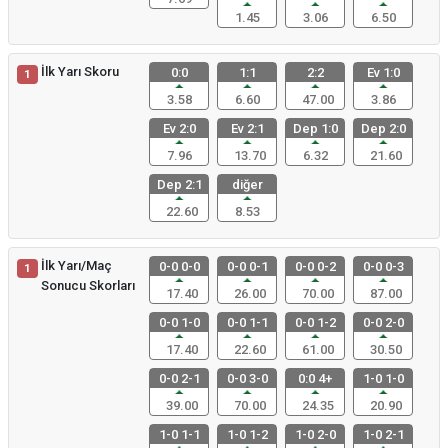
1.45
3.06
6.50
İlk Yarı Skoru
0:0
1:1
2:2
Ev 1:0
1
3.58
6.60
47.00
3.86
Ev 2:0
Ev 2:1
Dep 1:0
Dep 2:0
7.96
13.70
6.32
21.60
Dep 2:1
diğer
22.60
8.53
İlk Yarı/Maç
0-0 0-0
0-0 0-1
0-0 0-2
0-0 0-3
1
Sonucu Skorları
17.40
26.00
70.00
87.00
0-0 1-0
0-0 1-1
0-0 1-2
0-0 2-0
17.40
22.60
61.00
30.50
0-0 2-1
0-0 3-0
0:0 4+
1-0 1-0
39.00
70.00
24.35
20.90
1-0 1-1
1-0 1-2
1-0 2-0
1-0 2-1