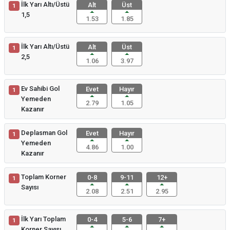
İlk Yarı Altı/Üstü
Alt
Üst
1
1,5
1.53
1.85
İlk Yarı Altı/Üstü
Alt
Üst
1
2,5
1.06
3.97
Ev Sahibi Gol
Evet
Hayır
1
Yemeden
2.79
1.05
Kazanır
Deplasman Gol
Evet
Hayır
1
Yemeden
4.86
1.00
Kazanır
Toplam Korner
0-8
9-11
12+
1
Sayısı
2.08
2.51
2.95
İlk Yarı Toplam
0-4
5-6
7+
1
Korner Sayısı