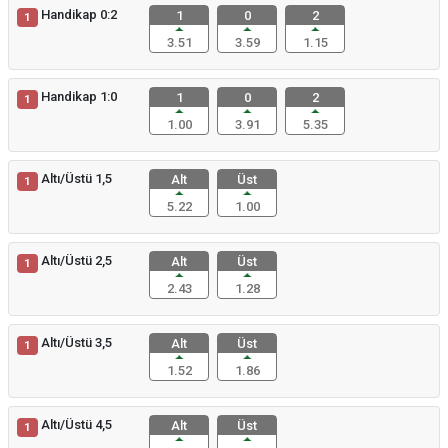
Handikap 0:2
1
0
2
1
3.51
3.59
1.15
Handikap 1:0
1
0
2
1
1.00
3.91
5.35
Altı/Üstü 1,5
Alt
Üst
1
5.22
1.00
Altı/Üstü 2,5
Alt
Üst
1
2.43
1.28
Altı/Üstü 3,5
Alt
Üst
1
1.52
1.86
Altı/Üstü 4,5
Alt
Üst
1