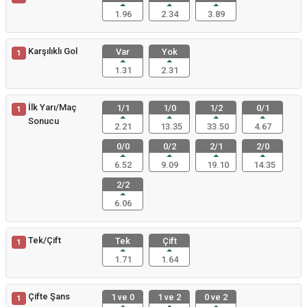
1.96
2.34
3.89
Karşılıklı Gol
Var
Yok
1
1.31
2.31
İlk Yarı/Maç
1/1
1/0
1/2
0/1
1
Sonucu
2.21
13.35
33.50
4.67
0/0
0/2
2/1
2/0
6.52
9.09
19.10
14.35
2/2
6.06
Tek/Çift
Tek
Çift
1
1.71
1.64
Çifte Şans
1 ve 0
1 ve 2
0 ve 2
1