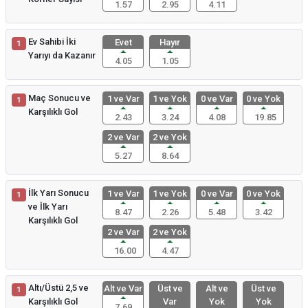
1.57
2.95
4.11
Ev Sahibi İki
Evet
Hayır
1
Yarıyı da Kazanır
4.05
1.05
Maç Sonucu ve
1 ve Var
1 ve Yok
0 ve Var
0 ve Yok
1
Karşılıklı Gol
2.43
3.24
4.08
19.85
2 ve Var
2 ve Yok
5.27
8.64
İlk Yarı Sonucu
1 ve Var
1 ve Yok
0 ve Var
0 ve Yok
1
ve İlk Yarı
8.47
2.26
5.48
3.42
Karşılıklı Gol
2 ve Var
2 ve Yok
16.00
4.47
Altı/Üstü 2,5 ve
Alt ve Var
Üst ve
Alt ve
Üst ve
1
Karşılıklı Gol
Var
Yok
Yok
7.69