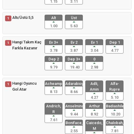
1.15
3.11
Altı/Üstü 5,5
Alt
Üst
1
1.00
5.63
Hangi Takım Kaç
Ev 3+
Ev 2
Ev 1
Dep 1
1
Farkla Kazanır
3.78
3.87
3.04
4.77
Dep 2
Dep 3+
0
9.79
19.40
2.98
Hangi Oyuncu
Acheampong
Adarabioyo
Adli,
Alfa-
1
Gol Atar
Amin
Rupre
8.13
8.66
4.27
5.10
Andrich,
Anselmino,
Arthur
Badiashile
R
9.44
8.92
10.20
7.61
Boniface,
Caicedo,
Chalobah,
M
2.55
7.81