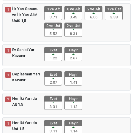
İlk Yarı Sonucu
1 ve Alt
0 ve Alt
2 ve Alt
1 ve Üst
1
ve İlk Yarı Altı/
3.71
3.45
6.06
3.38
Üstü 1,5
0 ve Üst
2 ve Üst
5.52
8.31
Ev Sahibi Yarı
Evet
Hayır
1
Kazanır
1.22
2.67
Deplasman Yarı
Evet
Hayır
1
Kazanır
2.07
1.41
Her İki Yarı da
Evet
Hayır
1
Alt 1.5
3.31
1.12
Her İki Yarı da
Evet
Hayır
1
Üst 1.5
3.11
1.14