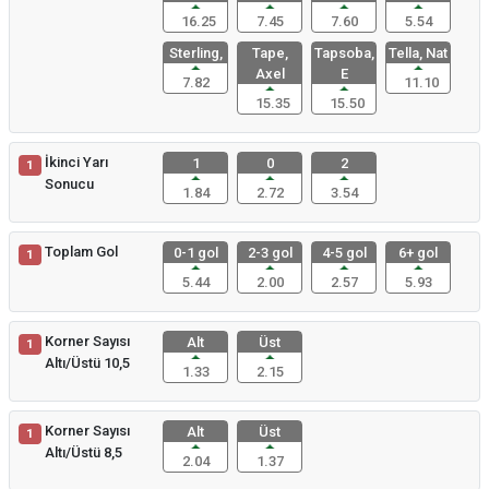
16.25
7.45
7.60
5.54
Sterling,
Tape,
Tapsoba,
Tella, Nat
Axel
E
7.82
11.10
15.35
15.50
İkinci Yarı
1
0
2
1
Sonucu
1.84
2.72
3.54
Toplam Gol
0-1 gol
2-3 gol
4-5 gol
6+ gol
1
5.44
2.00
2.57
5.93
Korner Sayısı
Alt
Üst
1
Altı/Üstü 10,5
1.33
2.15
Korner Sayısı
Alt
Üst
1
Altı/Üstü 8,5
2.04
1.37