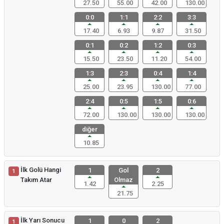
27.50
55.00
42.00
130.00
0:0
1:1
2:2
3:3
17.40
6.93
9.87
31.50
0:1
0:2
1:2
0:3
15.50
23.50
11.20
54.00
1:3
2:3
0:4
1:4
25.00
23.95
130.00
77.00
2:4
0:5
1:5
0:6
72.00
130.00
130.00
130.00
diğer
10.85
İlk Golü Hangi
1
Gol
2
1
Takım Atar
Olmaz
1.42
2.25
21.75
İlk Yarı Sonucu
1
0
2
1