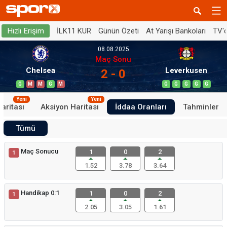
İLK11 KUR
Günün Özeti
At Yarışı Bankoları
TV'
Hızlı Erişim
08.08.2025
Maç Sonu
Chelsea
Leverkusen
2 - 0
G
M
M
G
M
G
G
G
G
G
Yeni
Yeni
aritası
Aksiyon Haritası
İddaa Oranları
Tahminler
Tümü
Maç Sonucu
1
0
2
1
1.52
3.78
3.64
Handikap 0:1
1
0
2
1
2.05
3.05
1.61