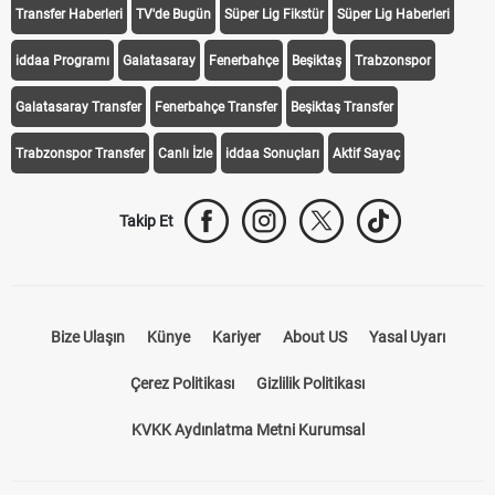
Transfer Haberleri
TV'de Bugün
Süper Lig Fikstür
Süper Lig Haberleri
iddaa Programı
Galatasaray
Fenerbahçe
Beşiktaş
Trabzonspor
Galatasaray Transfer
Fenerbahçe Transfer
Beşiktaş Transfer
Trabzonspor Transfer
Canlı İzle
iddaa Sonuçları
Aktif Sayaç
Takip Et
Bize Ulaşın
Künye
Kariyer
About US
Yasal Uyarı
Çerez Politikası
Gizlilik Politikası
KVKK Aydınlatma Metni Kurumsal