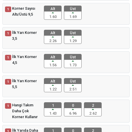
Korner Sayısı
Alt
Üst
1
Altı/Üstü 9,5
1.60
1.69
İlk Yarı Korner
Alt
Üst
1
3,5
2.26
1.29
İlk Yarı Korner
Alt
Üst
1
4,5
1.56
1.73
İlk Yarı Korner
Alt
Üst
1
5,5
1.22
2.51
Hangi Takım
1
0
2
1
Daha Çok
1.43
6.96
2.62
Korner Kullanır
İlk Yarıda Daha
1
0
2
1