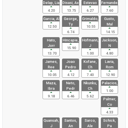
Delap, Lia
Disasi, Ax
Estevao
Fernandez,
4.20
13.75
6.27
7.60
Garcia, Al
George,
Grimaldo,
Gusto,
Ty
Mal
12.50
10.55
6.74
14.15
Hato,
Hincapie,
Hofmann,
Jackson,
Jorr
J
N
15.90
13.70
1.00
4.80
James,
Joao
Kofane,
Lavia,
Ree
Pedro
Ch
Rom
10.05
4.12
7.40
12.90
Maza,
Neto,
Nkunku,
Palacios,
Ibra
Pedr
Ch
1.00
9.18
6.46
5.62
Palmer,
Co
4.33
Quansah,
Santos,
Sarco,
Schick,
J
An
Ale
Pa