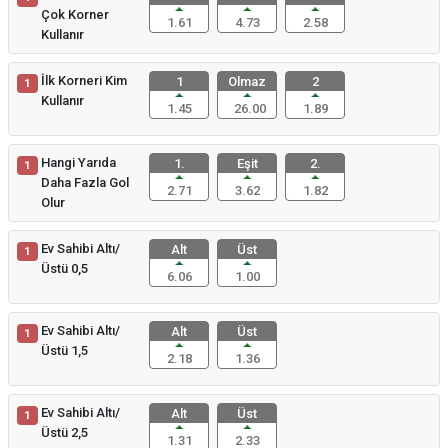
Çok Korner
1.61
4.73
2.58
Kullanır
İlk Korneri Kim
1
Olmaz
2
1
Kullanır
1.45
26.00
1.89
Hangi Yarıda
1.
Eşit
2.
1
Daha Fazla Gol
2.71
3.62
1.82
Olur
Ev Sahibi Altı/
Alt
Üst
1
Üstü 0,5
6.06
1.00
Ev Sahibi Altı/
Alt
Üst
1
Üstü 1,5
2.18
1.36
Ev Sahibi Altı/
Alt
Üst
1
Üstü 2,5
1.31
2.33