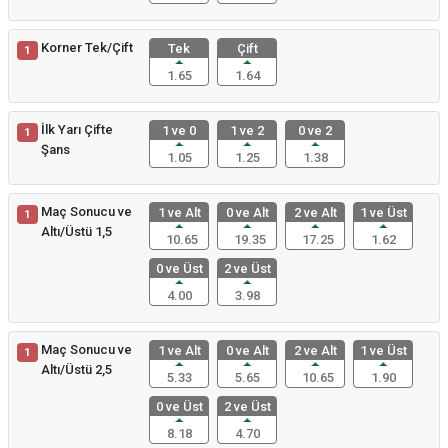
Korner Tek/Çift
Tek
Çift
1
1.65
1.64
İlk Yarı Çifte
1 ve 0
1 ve 2
0 ve 2
1
Şans
1.05
1.25
1.38
Maç Sonucu ve
1 ve Alt
0 ve Alt
2 ve Alt
1 ve Üst
1
Altı/Üstü 1,5
10.65
19.35
17.25
1.62
0 ve Üst
2 ve Üst
4.00
3.98
Maç Sonucu ve
1 ve Alt
0 ve Alt
2 ve Alt
1 ve Üst
1
Altı/Üstü 2,5
5.33
5.65
10.65
1.90
0 ve Üst
2 ve Üst
8.18
4.70