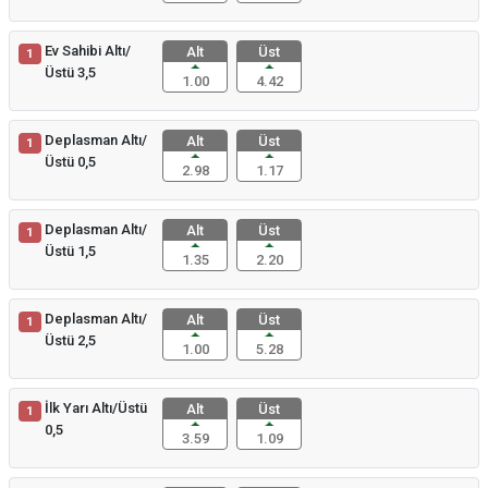
Ev Sahibi Altı/
Alt
Üst
1
Üstü 3,5
1.00
4.42
Deplasman Altı/
Alt
Üst
1
Üstü 0,5
2.98
1.17
Deplasman Altı/
Alt
Üst
1
Üstü 1,5
1.35
2.20
Deplasman Altı/
Alt
Üst
1
Üstü 2,5
1.00
5.28
İlk Yarı Altı/Üstü
Alt
Üst
1
0,5
3.59
1.09