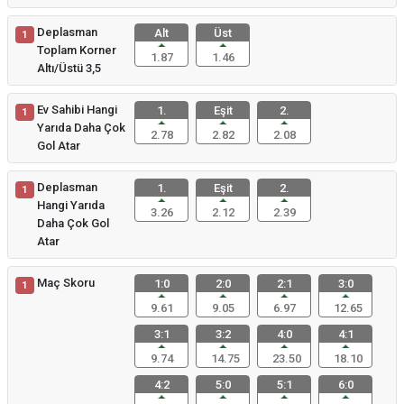
Deplasman
Alt
Üst
1
Toplam Korner
1.87
1.46
Altı/Üstü 3,5
Ev Sahibi Hangi
1.
Eşit
2.
1
Yarıda Daha Çok
2.78
2.82
2.08
Gol Atar
Deplasman
1.
Eşit
2.
1
Hangi Yarıda
3.26
2.12
2.39
Daha Çok Gol
Atar
Maç Skoru
1:0
2:0
2:1
3:0
1
9.61
9.05
6.97
12.65
3:1
3:2
4:0
4:1
9.74
14.75
23.50
18.10
4:2
5:0
5:1
6:0