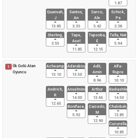
1.87
Quansah,
Santos,
Sarco,
Schick,
J
An
Ale
Pa
13.85
3.33
3.42
2.38
Sterling,
Tape,
Tapsoba,
Tella, Nat
Axel
E
3.55
5.94
11.85
12.15
İlk Golü Atan
Acheampong
Adarabioyo
Adli,
Alfa-
1
Oyuncu
Amin
Rupre
13.10
13.50
8.96
10.10
Andrich,
Anselmino,
Arthur
Badiashile
R
14.00
13.65
14.50
12.65
Boniface,
Caicedo,
Chalobah,
M
5.92
12.85
12.90
Cucurella,
10.85