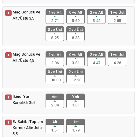
Maç Sonucu ve
1 ve Alt
0 ve Alt
2 ve Alt
1 ve Üst
1
Altı/Üstü 3,5
2.71
5.69
5.42
2.85
0 ve Üst
2 ve Üst
8.25
8.33
Maç Sonucu ve
1 ve Alt
0 ve Alt
2 ve Alt
1 ve Üst
1
Altı/Üstü 4,5
2.06
3.81
4.47
4.26
0 ve Üst
2 ve Üst
30.00
12.20
İkinci Yarı
Var
Yok
1
Karşılıklı Gol
2.34
1.31
Ev Sahibi Toplam
Alt
Üst
1
Korner Altı/Üstü
1.51
1.79
5,5