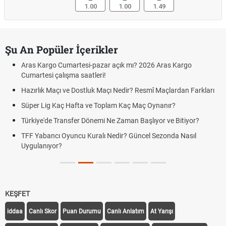
1.00
1.00
1.49
Şu An Popüler İçerikler
Aras Kargo Cumartesi-pazar açık mı? 2026 Aras Kargo
Cumartesi çalışma saatleri!
Hazırlık Maçı ve Dostluk Maçı Nedir? Resmî Maçlardan Farkları
Süper Lig Kaç Hafta ve Toplam Kaç Maç Oynanır?
Türkiye'de Transfer Dönemi Ne Zaman Başlıyor ve Bitiyor?
TFF Yabancı Oyuncu Kuralı Nedir? Güncel Sezonda Nasıl
Uygulanıyor?
KEŞFET
iddaa
Canlı Skor
Puan Durumu
Canlı Anlatım
At Yarışı