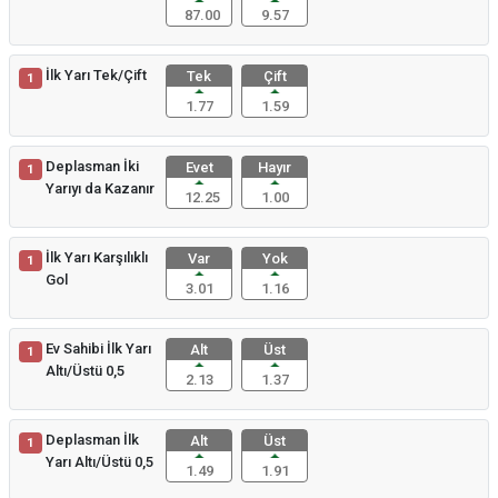
87.00
9.57
İlk Yarı Tek/Çift
Tek
Çift
1
1.77
1.59
Deplasman İki
Evet
Hayır
1
Yarıyı da Kazanır
12.25
1.00
İlk Yarı Karşılıklı
Var
Yok
1
Gol
3.01
1.16
Ev Sahibi İlk Yarı
Alt
Üst
1
Altı/Üstü 0,5
2.13
1.37
Deplasman İlk
Alt
Üst
1
Yarı Altı/Üstü 0,5
1.49
1.91