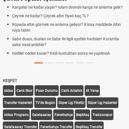
Kargalar ne kadar yaşar? İslam dininde karga ne anlama gelir?
Çeyrek ne kadar? Çeyrek altın fiyatı kaç TL?
Rüyada altın görmek ne anlama geliyor? 8 kısa maddede Altın
rüya tabiri
Sabır duası, duaları ve Sabır ile ilgili ayetler hadisler! Kuran'da
sabır nasıl anlatılır?
Kediler neden kusar? Kedi kustuktan sonra ne yapılmalı
KEŞFET
iddaa
Canlı Skor
Puan Durumu
Canlı Anlatım
At Yarışı
Transfer Haberleri
TV'de Bugün
Süper Lig Fikstür
Süper Lig Haberleri
iddaa Programı
Galatasaray
Fenerbahçe
Beşiktaş
Trabzonspor
Galatasaray Transfer
Fenerbahçe Transfer
Beşiktaş Transfer