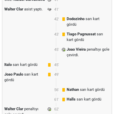
Walter Clar
asist yaptı.
41'
Dodozinho
sarı kart
42'
gördü
Tiago Pagnussat
sarı
43'
kart gördü
Joao Vieira
penaltıyı gole
45'
çevirdi.
Italo
sarı kart gördü
45'
Joao Paulo
sarı kart
49'
gördü
Nathan
sarı kart gördü
56'
Halls
sarı kart gördü
61'
Walter Clar
penaltıyı
62'