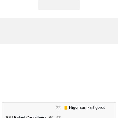
Higor
sarı kart gördü
22'
GOL!
Rafael Carvalheira
41'