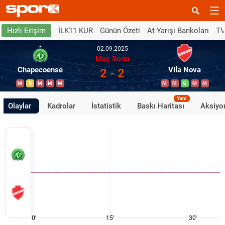
İLK11 KUR
Günün Özeti
At Yarışı Bankoları
TV
Hızlı Erişim
02.09.2025
Maç Sonu
Chapecoense
Vila Nova
2 - 2
M
B
M
M
M
M
M
G
M
M
Yeni
Olaylar
Kadrolar
İstatistik
Baskı Haritası
Aksiyon
0'
15'
30'