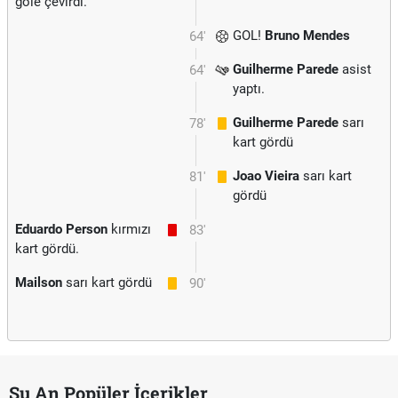
gole çevirdi.
GOL!
Bruno Mendes
64'
Guilherme Parede
asist
64'
yaptı.
Guilherme Parede
sarı
78'
kart gördü
Joao Vieira
sarı kart
81'
gördü
Eduardo Person
kırmızı
83'
kart gördü.
Mailson
sarı kart gördü
90'
Şu An Popüler İçerikler