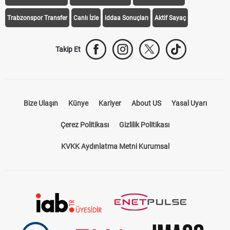
Trabzonspor Transfer
Canlı İzle
iddaa Sonuçları
Aktif Sayaç
Takip Et
Bize Ulaşın
Künye
Kariyer
About US
Yasal Uyarı
Çerez Politikası
Gizlilik Politikası
KVKK Aydınlatma Metni Kurumsal