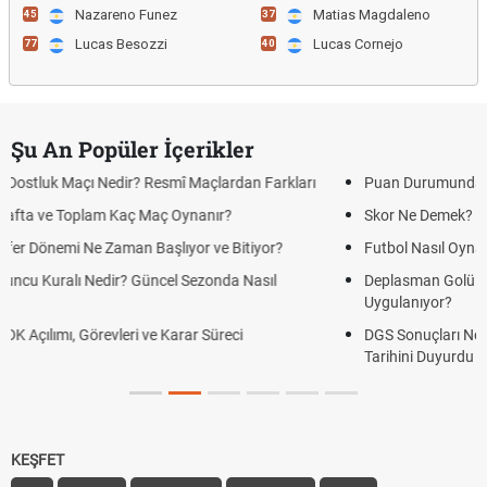
Nazareno Funez
Matias Magdaleno
45
37
Lucas Besozzi
Lucas Cornejo
77
40
Şu An Popüler İçerikler
rdan Farkları
Puan Durumunda AG, OM ve Diğer Kısaltmalar Ne An
?
Skor Ne Demek? Sporda Skor ve Sonuç Kavramları
Bitiyor?
Futbol Nasıl Oynanır? Temel Futbol Kuralları
a Nasıl
Deplasman Golü Kuralı Nedir? Hangi Organizasyonl
Uygulanıyor?
eci
DGS Sonuçları Ne Zaman Açıklanacak 2026? ÖSYM
Tarihini Duyurdu
KEŞFET