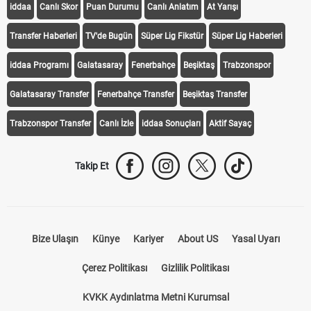
iddaa
Canlı Skor
Puan Durumu
Canlı Anlatım
At Yarışı
Transfer Haberleri
TV'de Bugün
Süper Lig Fikstür
Süper Lig Haberleri
iddaa Programı
Galatasaray
Fenerbahçe
Beşiktaş
Trabzonspor
Galatasaray Transfer
Fenerbahçe Transfer
Beşiktaş Transfer
Trabzonspor Transfer
Canlı İzle
iddaa Sonuçları
Aktif Sayaç
Takip Et
Bize Ulaşın
Künye
Kariyer
About US
Yasal Uyarı
Çerez Politikası
Gizlilik Politikası
KVKK Aydınlatma Metni Kurumsal