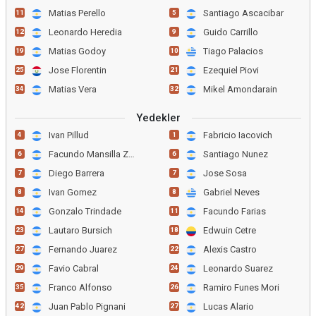
Matias Perello
Santiago Ascacibar
11
5
Leonardo Heredia
Guido Carrillo
12
9
Matias Godoy
Tiago Palacios
19
10
Jose Florentin
Ezequiel Piovi
25
21
Matias Vera
Mikel Amondarain
34
32
Yedekler
Ivan Pillud
Fabricio Iacovich
4
1
Facundo Mansilla Zahir
Santiago Nunez
6
6
Diego Barrera
Jose Sosa
7
7
Ivan Gomez
Gabriel Neves
8
8
Gonzalo Trindade
Facundo Farias
14
11
Lautaro Bursich
Edwuin Cetre
23
18
Fernando Juarez
Alexis Castro
27
22
Favio Cabral
Leonardo Suarez
29
24
Franco Alfonso
Ramiro Funes Mori
35
26
Juan Pablo Pignani
Lucas Alario
42
27