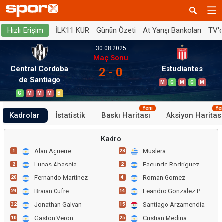
İLK11 KUR
Günün Özeti
At Yarışı Bankoları
TV'
Hızlı Erişim
30.08.2025
Maç Sonu
Central Cordoba
Estudiantes
2 - 0
de Santiago
M
G
M
G
M
G
M
M
M
B
Yeni
Ye
Kadrolar
İstatistik
Baskı Haritası
Aksiyon Haritas
Kadro
Alan Aguerre
Muslera
1
28
Lucas Abascia
Facundo Rodriguez
2
2
Fernando Martinez
Roman Gomez
20
4
Braian Cufre
Leandro Gonzalez Pirez
24
14
Jonathan Galvan
Santiago Arzamendia
32
15
Gaston Veron
Cristian Medina
10
25