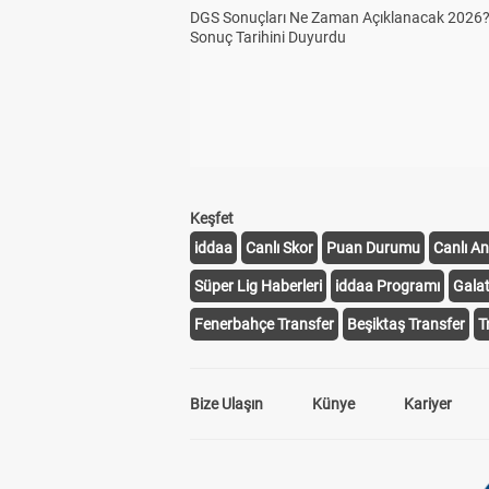
DGS Sonuçları Ne Zaman Açıklanacak 2026
Sonuç Tarihini Duyurdu
Keşfet
iddaa
Canlı Skor
Puan Durumu
Canlı An
Süper Lig Haberleri
iddaa Programı
Gala
Fenerbahçe Transfer
Beşiktaş Transfer
T
Bize Ulaşın
Künye
Kariyer