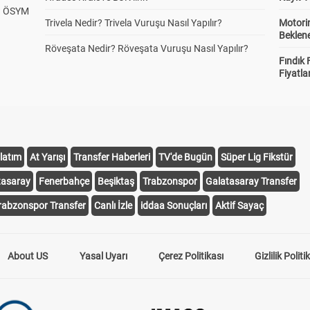
? ÖSYM
Trivela Nedir? Trivela Vuruşu Nasıl Yapılır?
Motorin
Beklene
Röveşata Nedir? Röveşata Vuruşu Nasıl Yapılır?
Fındık 
Fiyatla
latım
At Yarışı
Transfer Haberleri
TV'de Bugün
Süper Lig Fikstür
tasaray
Fenerbahçe
Beşiktaş
Trabzonspor
Galatasaray Transfer
rabzonspor Transfer
Canlı İzle
iddaa Sonuçları
Aktif Sayaç
About US
Yasal Uyarı
Çerez Politikası
Gizlilik Politi