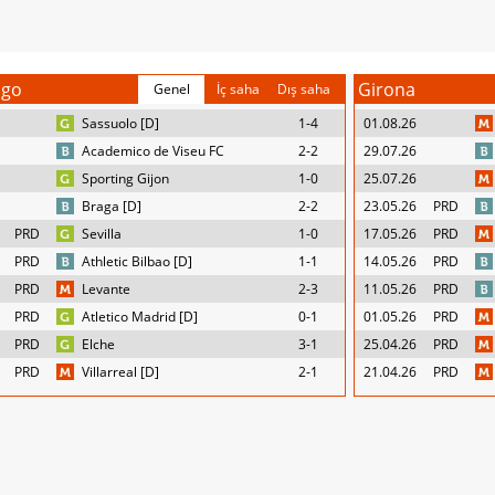
igo
Girona
Genel
İç saha
Dış saha
Sassuolo [D]
1-4
01.08.26
Academico de Viseu FC
2-2
29.07.26
Sporting Gijon
1-0
25.07.26
Braga [D]
2-2
23.05.26
PRD
PRD
Sevilla
1-0
17.05.26
PRD
PRD
Athletic Bilbao [D]
1-1
14.05.26
PRD
PRD
Levante
2-3
11.05.26
PRD
PRD
Atletico Madrid [D]
0-1
01.05.26
PRD
PRD
Elche
3-1
25.04.26
PRD
PRD
Villarreal [D]
2-1
21.04.26
PRD