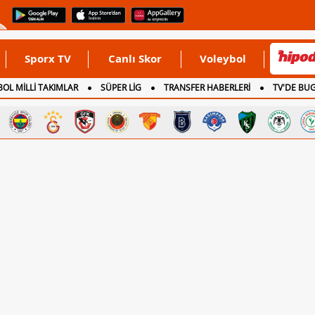
Sporx TV
Canlı Skor
Voleybol
OL MİLLİ TAKIMLAR
SÜPER LİG
TRANSFER HABERLERİ
TV'DE BU