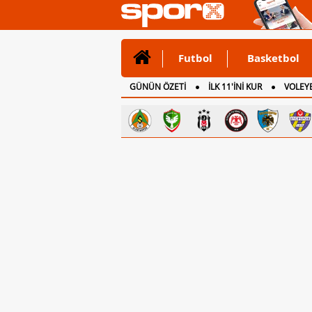
Futbol
Basketbol
GÜNÜN ÖZETİ
İLK 11'İNİ KUR
VOLEYB
CANLI ANLATIM
İNGİLTERE