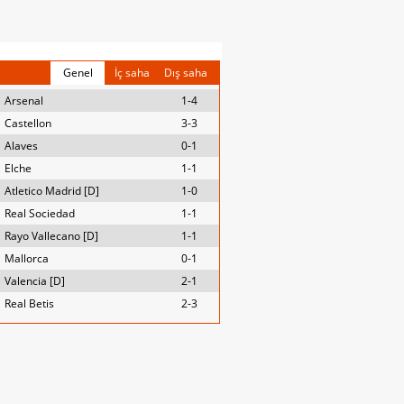
Genel
İç saha
Dış saha
Arsenal
1-4
Castellon
3-3
Alaves
0-1
Elche
1-1
Atletico Madrid [D]
1-0
Real Sociedad
1-1
Rayo Vallecano [D]
1-1
Mallorca
0-1
Valencia [D]
2-1
Real Betis
2-3