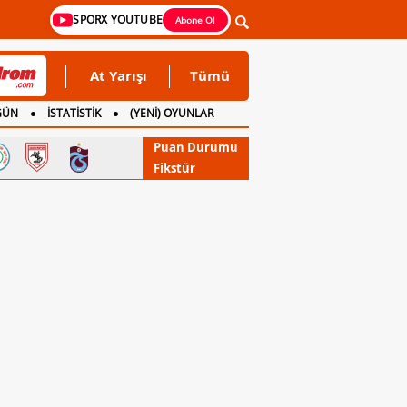
SPORX YOUTUBE
Abone Ol
At Yarışı
Tümü
GÜN
İSTATİSTİK
(YENİ) OYUNLAR
Puan Durumu
Fikstür