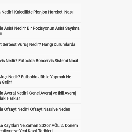
 Nedir? Kalecilikte Plonjon Hareketi Nasıl
?
a Asist Nedir? Bir Pozisyonun Asist Sayılma
ri
kt Serbest Vuruş Nedir? Hangi Durumlarda
is Nedir? Futbolda Bonservis Sistemi Nasıl
 Maçı Nedir? Futbolda Jübile Yapmak Ne
 Gelir?
a Averaj Nedir? Genel Averaj ve İkili Averaj
aki Farklar
da Ofsayt Nedir? Ofsayt Nasıl ve Neden
ise Kayıtları Ne Zaman 2026? AÖL 2. Dönem
enileme ve Yeni Kayıt Tarihleri