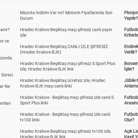
Mazota İndirim Var mı? Motorin Fiyatlarında Son
Plonjon
Durum
Yapılır
anır?
Hradec Kralove Beşiktaş maçı şifresiz canlı yayın
Futbold
izle
Kriterle
or ve
Hradec Kralove Beşiktaş CANLI İZLE ŞİFRESİZ
Endire
(Hradec Kralove BJK)
Verilir?
ezonda
Hradec Kralove Beşiktaş maçı şifresiz S Sport Plus
Bonserv
izle, Hradec Kralove BJK link
İşler?
 Süreci
Hradec Kralove Beşiktaş ücretsiz izle, Hradec
Jübile
Kralove BJK maçı canlı linki
Anlama
ar Ne
Hradec Kralove - Beşiktaş maçı şifresiz izle canlı S
Futbold
Sport Plus linki
Arasınd
amları
Hradec Kralove - Beşiktaş maçı şifresiz izle canlı
Futbol
tv100 linki
Olur?
Hradec Kralove Beşiktaş maçı şifresiz tv100 izle,
Açık L
Hradec Kralove BJK link
Kayıt Y