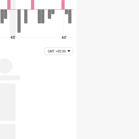
45'
60'
75'
GMT +00:00