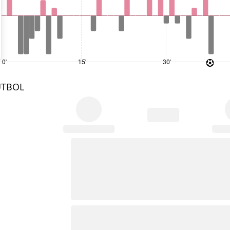
0'
15'
30'
UTBOL