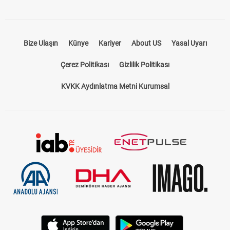
Bize Ulaşın
Künye
Kariyer
About US
Yasal Uyarı
Çerez Politikası
Gizlilik Politikası
KVKK Aydınlatma Metni Kurumsal