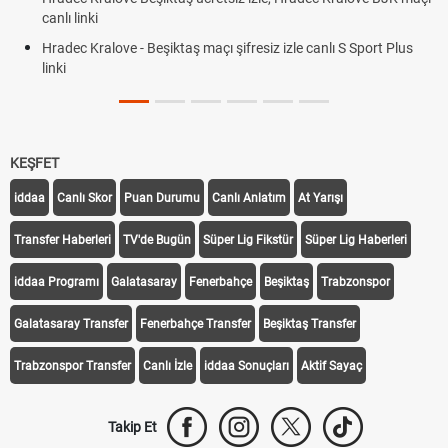
canlı linki
Hradec Kralove - Beşiktaş maçı şifresiz izle canlı S Sport Plus
linki
KEŞFET
iddaa
Canlı Skor
Puan Durumu
Canlı Anlatım
At Yarışı
Transfer Haberleri
TV'de Bugün
Süper Lig Fikstür
Süper Lig Haberleri
iddaa Programı
Galatasaray
Fenerbahçe
Beşiktaş
Trabzonspor
Galatasaray Transfer
Fenerbahçe Transfer
Beşiktaş Transfer
Trabzonspor Transfer
Canlı İzle
iddaa Sonuçları
Aktif Sayaç
Takip Et