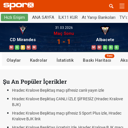
ANA SAYFA
İLK11 KUR
At Yarışı Bankoları
TV'
Hızlı Erişim
31.03.2026
Maç Sonu
CD Mirandes
Albacete
1 - 1
M
G
B
M
M
M
M
G
G
G
Yeni
Olaylar
Kadrolar
İstatistik
Baskı Haritası
Aks
Şu An Popüler İçerikler
Hradec Kralove Beşiktaş maçı şifresiz canlı yayın izle
Hradec Kralove Beşiktaş CANLI İZLE ŞİFRESİZ (Hradec Kralove
BJK)
Hradec Kralove Beşiktaş maçı şifresiz S Sport Plus izle, Hradec
Kralove BJK link
Hradec Kralove Beşiktaş ücretsiz izle, Hradec Kralove BJK maçı