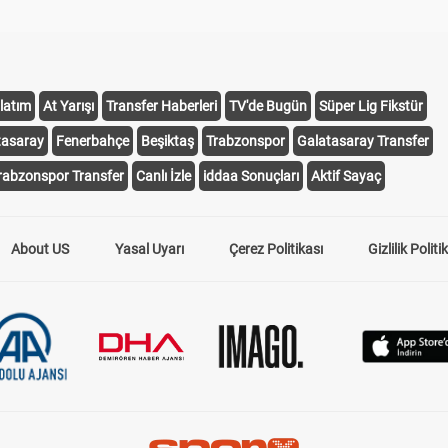
latım
At Yarışı
Transfer Haberleri
TV'de Bugün
Süper Lig Fikstür
tasaray
Fenerbahçe
Beşiktaş
Trabzonspor
Galatasaray Transfer
rabzonspor Transfer
Canlı İzle
iddaa Sonuçları
Aktif Sayaç
About US
Yasal Uyarı
Çerez Politikası
Gizlilik Politi