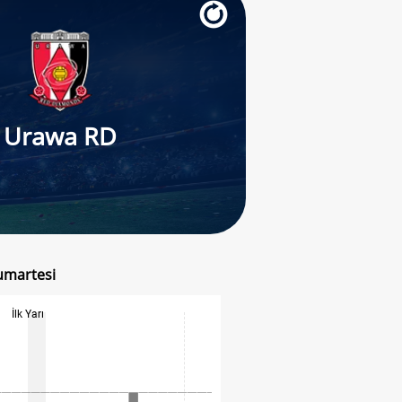
Urawa RD
umartesi
İlk Yarı