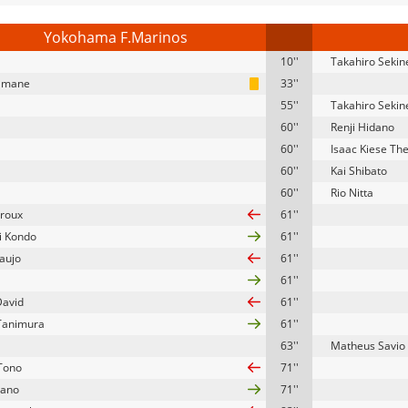
Yokohama F.Marinos
10''
Takahiro Sekin
Yamane
33''
55''
Takahiro Sekin
60''
Renji Hidano
60''
Isaac Kiese The
60''
Kai Shibato
60''
Rio Nitta
Croux
61''
i Kondo
61''
raujo
61''
61''
avid
61''
Tanimura
61''
63''
Matheus Savio
Tono
71''
mano
71''