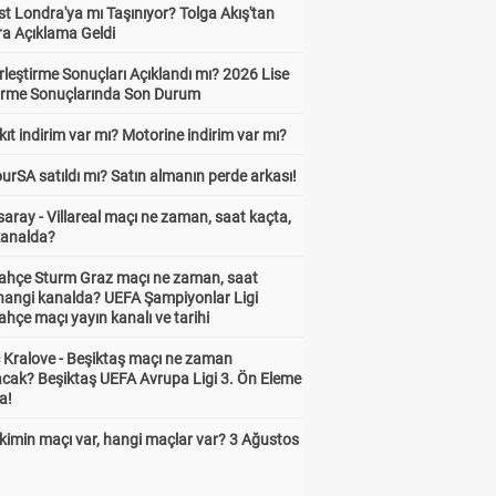
t Londra'ya mı Taşınıyor? Tolga Akış'tan
ra Açıklama Geldi
leştirme Sonuçları Açıklandı mı? 2026 Lise
tirme Sonuçlarında Son Durum
ıt indirim var mı? Motorine indirim var mı?
urSA satıldı mı? Satın almanın perde arkası!
aray - Villareal maçı ne zaman, saat kaçta,
kanalda?
ahçe Sturm Graz maçı ne zaman, saat
 hangi kanalda? UEFA Şampiyonlar Ligi
hçe maçı yayın kanalı ve tarihi
 Kralove - Beşiktaş maçı ne zaman
cak? Beşiktaş UEFA Avrupa Ligi 3. Ön Eleme
a!
kimin maçı var, hangi maçlar var? 3 Ağustos