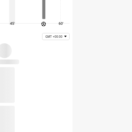
45'
60'
75'
GMT +00:00