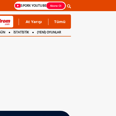
SPORX YOUTUBE
Abone Ol
At Yarışı
Tümü
GÜN
İSTATİSTİK
(YENİ) OYUNLAR