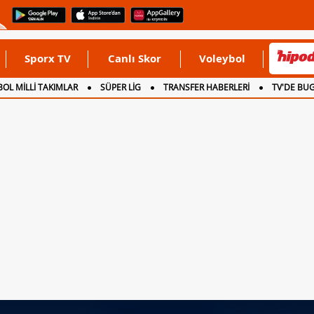
Sporx TV
Canlı Skor
Voleybol
OL MİLLİ TAKIMLAR
SÜPER LİG
TRANSFER HABERLERİ
TV'DE BU