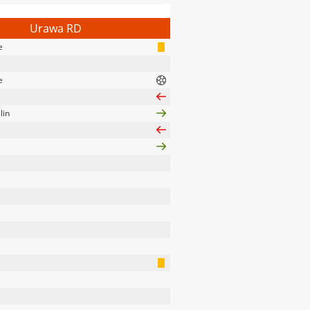
Urawa RD
e
e
lin