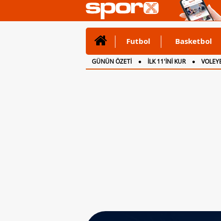
Futbol
Basketbol
GÜNÜN ÖZETİ
İLK 11'İNİ KUR
VOLEYB
CANLI ANLATIM
İNGİLTERE