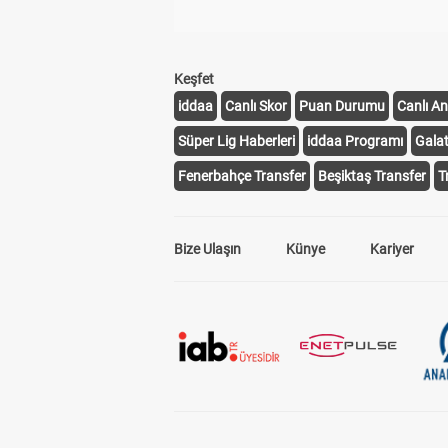
Keşfet
iddaa
Canlı Skor
Puan Durumu
Canlı An
Süper Lig Haberleri
iddaa Programı
Gala
Fenerbahçe Transfer
Beşiktaş Transfer
T
Bize Ulaşın
Künye
Kariyer