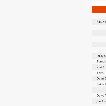
Riku 
Jordy 
Tomok
Yuri A
Tevis
Dean D
Kaina 
Daiya 
Jun A