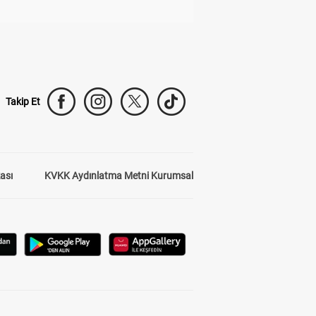
Takip Et
kası
KVKK Aydınlatma Metni Kurumsal