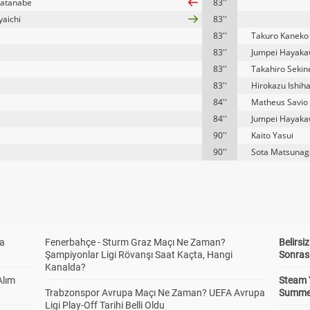
Watanabe
83''
yaichi
83''
83''
Takuro Kaneko
83''
Jumpei Hayak
83''
Takahiro Sekin
83''
Hirokazu Ishih
84''
Matheus Savio
84''
Jumpei Hayak
90''
Kaito Yasui
90''
Sota Matsunag
da
Fenerbahçe - Sturm Graz Maçı Ne Zaman?
Belirsi
Şampiyonlar Ligi Rövanşı Saat Kaçta, Hangi
Sonras
Kanalda?
Alım
Steam 
Trabzonspor Avrupa Maçı Ne Zaman? UEFA Avrupa
Summer 
Ligi Play-Off Tarihi Belli Oldu