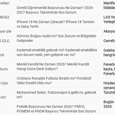
atları
Manifes
Ücretli Öğretmenlik Başvurusu Ne Zaman? 2026-
İddiala
2027 Başvuru Takviminde Son Durum
RESİZ
LGS Yer
iPhone 18 Ne Zaman Çıkacak? iPhone 18 Tanıtım
Yerleş
ve Satış Tarihi
yın izle
Akaryak
Hürmüz Boğazı Açıldı mı? Son Durum ve Bölgedeki
Gelişmeler
 İZLE,
Carrefo
Kademeli emeklilik gelecek mi? Kademeli emeklilikte
Galatas
son durum nedir, yeni gelişme var mı?
nlı
hangi 
Mevlid Kandili Ne Zaman 2026? Mevlid Kandili
Fenerb
Hangi Güne Denk Geliyor?
Sturm
kaçta,
Fenerba
Cristiano Ronaldo Futbolu Bıraktı mı? Portekizli
Yıldız Emekli Oldu mu?
ı İçin
Hradec
oynana
Muhammed Salah, Trabzonspor'a geldi mi, gelecek
Turund
mi?
 mı?
Bugün 
Polislik Başvurusu Ne Zaman 2026? PMYO,
2026
POMEM ve PAEM Başvuru Takviminde Son Durum