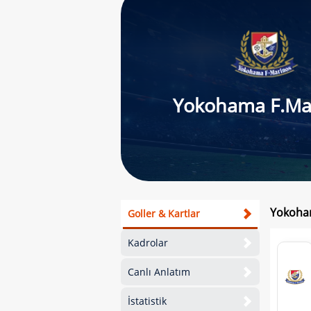
Yokohama F.Ma
Yokoham
Goller & Kartlar
Kadrolar
Canlı Anlatım
İstatistik