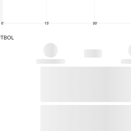
0'
15'
30'
UTBOL