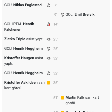
GOL!
Niklas Fuglestad
7'
GOL!
Emil Breivik
9'
GOL IPTAL
Henrik
14'
Falchener
Zlatko Tripic
asist yaptı.
25'
GOL!
Henrik Heggheim
25'
Kristoffer Haugen
asist
32'
yaptı.
GOL!
Henrik Heggheim
32'
Kristoffer Askildsen
sarı
35'
kart gördü
Martin Falk
sarı kart
51'
gördü