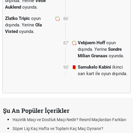
dışında. Yerine
Vetle
Auklend
oyunda.
Zlatko Tripic
oyun
86'
dışında. Yerine
Ola
Visted
oyunda.
Vebjoern Hoff
oyun
87'
dışında. Yerine
Sondre
Milian Granaas
oyunda.
Samukelo Kabini
ikinci
90'
sarı kart ile oyun dışında.
Şu An Popüler İçerikler
Hazırlık Maçı ve Dostluk Maçı Nedir? Resmî Maçlardan Farkları
Süper Lig Kaç Hafta ve Toplam Kaç Maç Oynanır?