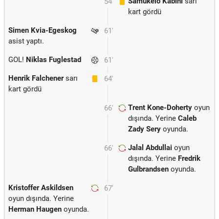
Samukelo Kabini
sarı
54'
kart gördü
Simen Kvia-Egeskog
61'
asist yaptı.
GOL!
Niklas Fuglestad
61'
Henrik Falchener
sarı
64'
kart gördü
Trent Kone-Doherty
oyun
66'
dışında. Yerine
Caleb
Zady Sery
oyunda.
Jalal Abdullai
oyun
66'
dışında. Yerine
Fredrik
Gulbrandsen
oyunda.
Kristoffer Askildsen
67'
oyun dışında. Yerine
Herman Haugen
oyunda.