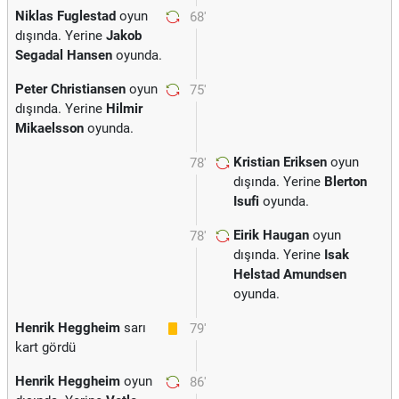
Niklas Fuglestad
oyun
68'
dışında. Yerine
Jakob
Segadal Hansen
oyunda.
Peter Christiansen
oyun
75'
dışında. Yerine
Hilmir
Mikaelsson
oyunda.
Kristian Eriksen
oyun
78'
dışında. Yerine
Blerton
Isufi
oyunda.
Eirik Haugan
oyun
78'
dışında. Yerine
Isak
Helstad Amundsen
oyunda.
Henrik Heggheim
sarı
79'
kart gördü
Henrik Heggheim
oyun
86'