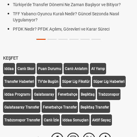
Türkiye'de Transfer Dönemi Ne Zaman Başlıyor ve Bitiyor?
TFF Yabancı Oyuncu Kuralı Nedir? Güncel Sezonda Nasıl
Uygulanıyor?
PFDK Nedir? PFDK Açılımı, Görevleri ve Karar Süreci
KEŞFET
iddaa
Canlı Skor
Puan Durumu
Canlı Anlatım
At Yarışı
Transfer Haberleri
TV'de Bugün
Süper Lig Fikstür
Süper Lig Haberleri
iddaa Programı
Galatasaray
Fenerbahçe
Beşiktaş
Trabzonspor
Galatasaray Transfer
Fenerbahçe Transfer
Beşiktaş Transfer
Trabzonspor Transfer
Canlı İzle
iddaa Sonuçları
Aktif Sayaç