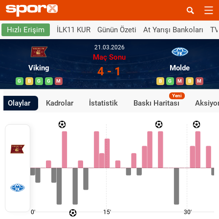
İLK11 KUR
Günün Özeti
At Yarışı Bankoları
TV
Hızlı Erişim
21.03.2026
Maç Sonu
Viking
Molde
4 - 1
G
B
G
G
M
B
G
M
B
M
Yeni
Olaylar
Kadrolar
İstatistik
Baskı Haritası
Aksiyon
0'
15'
30'