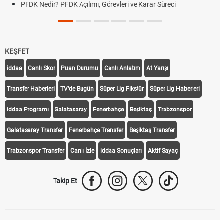
PFDK Nedir? PFDK Açılımı, Görevleri ve Karar Süreci
KEŞFET
iddaa
Canlı Skor
Puan Durumu
Canlı Anlatım
At Yarışı
Transfer Haberleri
TV'de Bugün
Süper Lig Fikstür
Süper Lig Haberleri
iddaa Programı
Galatasaray
Fenerbahçe
Beşiktaş
Trabzonspor
Galatasaray Transfer
Fenerbahçe Transfer
Beşiktaş Transfer
Trabzonspor Transfer
Canlı İzle
iddaa Sonuçları
Aktif Sayaç
Takip Et