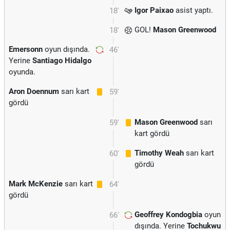
Igor Paixao
asist yaptı.
18'
GOL!
Mason Greenwood
18'
Emersonn
oyun dışında.
46'
Yerine
Santiago Hidalgo
oyunda.
Aron Doennum
sarı kart
59'
gördü
Mason Greenwood
sarı
59'
kart gördü
Timothy Weah
sarı kart
60'
gördü
Mark McKenzie
sarı kart
64'
gördü
Geoffrey Kondogbia
oyun
66'
dışında. Yerine
Tochukwu