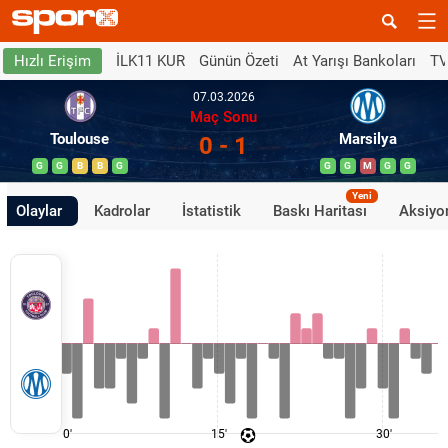
İLK11 KUR
Günün Özeti
At Yarışı Bankoları
TV
Hızlı Erişim
07.03.2026
Maç Sonu
Toulouse
Marsilya
0 - 1
G
G
B
B
G
G
G
M
G
G
Yeni
Olaylar
Kadrolar
İstatistik
Baskı Haritası
Aksiyon
0'
15'
30'