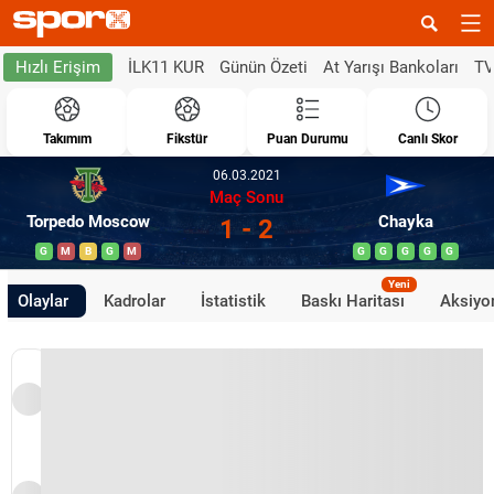
İLK11 KUR
Günün Özeti
At Yarışı Bankoları
TV
Hızlı Erişim
Takımım
Fikstür
Puan Durumu
Canlı Skor
06.03.2021
Maç Sonu
Torpedo Moscow
Chayka
1 - 2
G
M
B
G
M
G
G
G
G
G
Yeni
Olaylar
Kadrolar
İstatistik
Baskı Haritası
Aksiyon