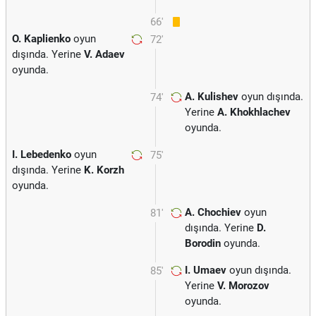
66'
O. Kaplienko
oyun
72'
dışında. Yerine
V. Adaev
oyunda.
A. Kulishev
oyun dışında.
74'
Yerine
A. Khokhlachev
oyunda.
I. Lebedenko
oyun
75'
dışında. Yerine
K. Korzh
oyunda.
A. Chochiev
oyun
81'
dışında. Yerine
D.
Borodin
oyunda.
I. Umaev
oyun dışında.
85'
Yerine
V. Morozov
oyunda.