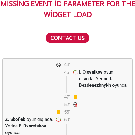
MISSING EVENT ID PARAMETER FOR THE
WIDGET LOAD
CONTACT US
44'
I. Oleynikov
oyun
46'
dışında. Yerine
I.
Bezdenezhnykh
oyunda.
47'
52'
55'
Z. Skoflek
oyun dışında.
60'
Yerine
F. Dvoretskov
oyunda.