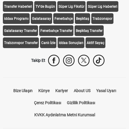
Transfer Haberleri
TV'de Bugün
Süper Lig Fikstür
Süper Lig Haberleri
iddaa Programı
Galatasaray
Fenerbahçe
Beşiktaş
Trabzonspor
Galatasaray Transfer
Fenerbahçe Transfer
Beşiktaş Transfer
Trabzonspor Transfer
Canlı İzle
iddaa Sonuçları
Aktif Sayaç
Takip Et
Bize Ulaşın
Künye
Kariyer
About US
Yasal Uyarı
Çerez Politikası
Gizlilik Politikası
KVKK Aydınlatma Metni Kurumsal