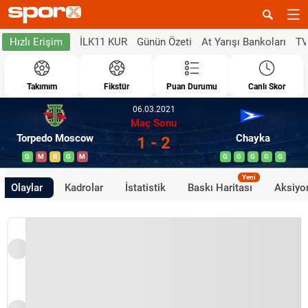
İLK11 KUR
Günün Özeti
At Yarışı Bankoları
TV
Hızlı Erişim
Takımım
Fikstür
Puan Durumu
Canlı Skor
06.03.2021
Maç Sonu
Torpedo Moscow
Chayka
1 - 2
G
M
B
G
M
G
G
G
G
G
Yeni
Olaylar
Kadrolar
İstatistik
Baskı Haritası
Aksiyon