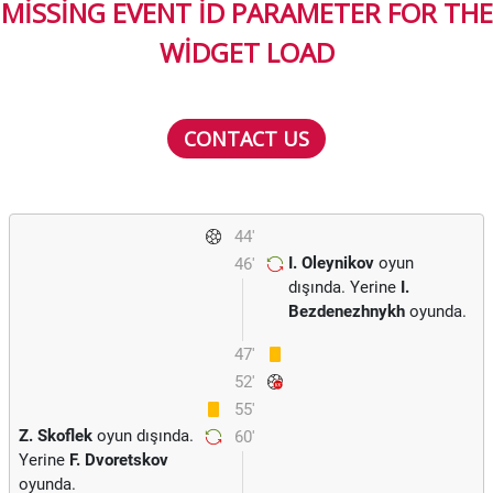
MISSING EVENT ID PARAMETER FOR THE
WIDGET LOAD
CONTACT US
44'
I. Oleynikov
oyun
46'
dışında. Yerine
I.
Bezdenezhnykh
oyunda.
47'
52'
55'
Z. Skoflek
oyun dışında.
60'
Yerine
F. Dvoretskov
oyunda.