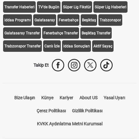
Transfer Haberleri
TV'de Bugün
Süper Lig Fikstür
Süper Lig Haberleri
iddaa Programı
Galatasaray
Fenerbahçe
Beşiktaş
Trabzonspor
Galatasaray Transfer
Fenerbahçe Transfer
Beşiktaş Transfer
Trabzonspor Transfer
Canlı İzle
iddaa Sonuçları
Aktif Sayaç
Takip Et
Bize Ulaşın
Künye
Kariyer
About US
Yasal Uyarı
Çerez Politikası
Gizlilik Politikası
KVKK Aydınlatma Metni Kurumsal