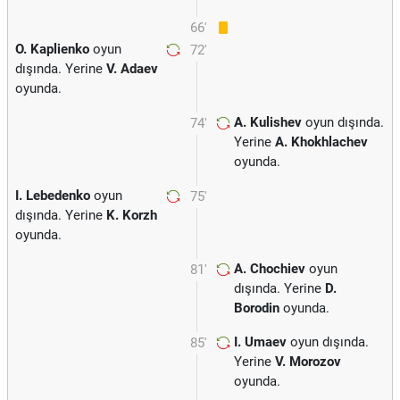
66'
O. Kaplienko
oyun
72'
dışında. Yerine
V. Adaev
oyunda.
A. Kulishev
oyun dışında.
74'
Yerine
A. Khokhlachev
oyunda.
I. Lebedenko
oyun
75'
dışında. Yerine
K. Korzh
oyunda.
A. Chochiev
oyun
81'
dışında. Yerine
D.
Borodin
oyunda.
I. Umaev
oyun dışında.
85'
Yerine
V. Morozov
oyunda.