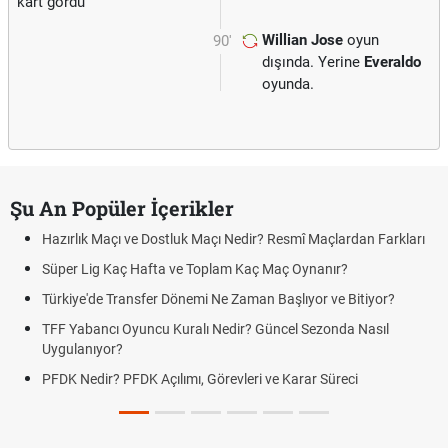
kart gördü
Willian Jose
oyun
90'
dışında. Yerine
Everaldo
oyunda.
Şu An Popüler İçerikler
Hazırlık Maçı ve Dostluk Maçı Nedir? Resmî Maçlardan Farkları
Pua
Süper Lig Kaç Hafta ve Toplam Kaç Maç Oynanır?
Sko
Türkiye'de Transfer Dönemi Ne Zaman Başlıyor ve Bitiyor?
Fut
TFF Yabancı Oyuncu Kuralı Nedir? Güncel Sezonda Nasıl
Dep
Uygulanıyor?
Uyg
PFDK Nedir? PFDK Açılımı, Görevleri ve Karar Süreci
DGS
Tar