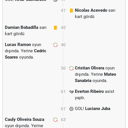
Nicolas Acevedo
sarı
41'
kart gördü
Damian Bobadilla
sarı
45'
kart gördü
Lucas Ramon
oyun
46'
dışında. Yerine
Cedric
Soares
oyunda.
Cristian Olivera
oyun
56'
dışında. Yerine
Mateo
Sanabria
oyunda.
Everton Ribeiro
asist
61'
yaptı.
GOL!
Luciano Juba
61'
Cauly Oliveira Souza
63'
oyun dışında. Yerine