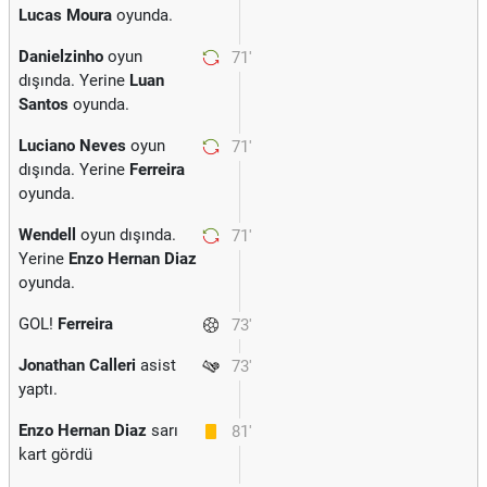
Lucas Moura
oyunda.
Danielzinho
oyun
71'
dışında. Yerine
Luan
Santos
oyunda.
Luciano Neves
oyun
71'
dışında. Yerine
Ferreira
oyunda.
Wendell
oyun dışında.
71'
Yerine
Enzo Hernan Diaz
oyunda.
GOL!
Ferreira
73'
Jonathan Calleri
asist
73'
yaptı.
Enzo Hernan Diaz
sarı
81'
kart gördü