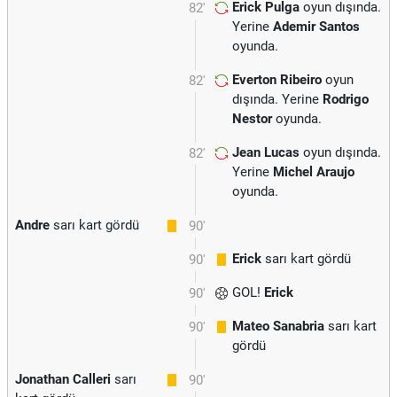
Erick Pulga
oyun dışında.
82'
Yerine
Ademir Santos
oyunda.
Everton Ribeiro
oyun
82'
dışında. Yerine
Rodrigo
Nestor
oyunda.
Jean Lucas
oyun dışında.
82'
Yerine
Michel Araujo
oyunda.
Andre
sarı kart gördü
90'
Erick
sarı kart gördü
90'
GOL!
Erick
90'
Mateo Sanabria
sarı kart
90'
gördü
Jonathan Calleri
sarı
90'