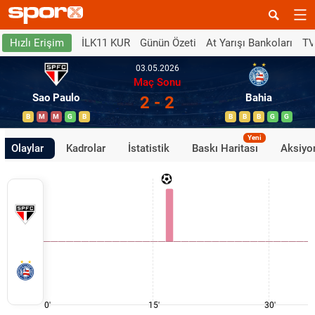
İLK11 KUR
Günün Özeti
At Yarışı Bankoları
TV
Hızlı Erişim
03.05.2026
Maç Sonu
Sao Paulo
Bahia
2 - 2
B
M
M
G
B
B
B
B
G
G
Yeni
Olaylar
Kadrolar
İstatistik
Baskı Haritası
Aksiyon
0'
15'
30'