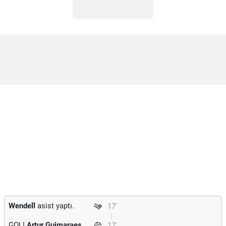
Wendell
asist yaptı.
17'
GOL!
Artur Guimaraes
17'