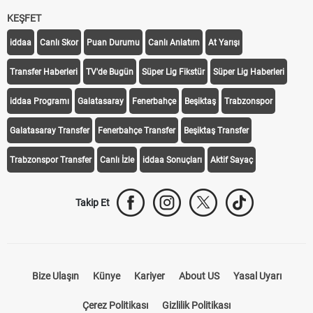
KEŞFET
iddaa
Canlı Skor
Puan Durumu
Canlı Anlatım
At Yarışı
Transfer Haberleri
TV'de Bugün
Süper Lig Fikstür
Süper Lig Haberleri
iddaa Programı
Galatasaray
Fenerbahçe
Beşiktaş
Trabzonspor
Galatasaray Transfer
Fenerbahçe Transfer
Beşiktaş Transfer
Trabzonspor Transfer
Canlı İzle
iddaa Sonuçları
Aktif Sayaç
Takip Et
Bize Ulaşın
Künye
Kariyer
About US
Yasal Uyarı