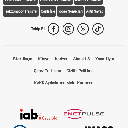
Trabzonspor Transfer
Canlı İzle
iddaa Sonuçları
Aktif Sayaç
Takip Et
Bize Ulaşın
Künye
Kariyer
About US
Yasal Uyarı
Çerez Politikası
Gizlilik Politikası
KVKK Aydınlatma Metni Kurumsal