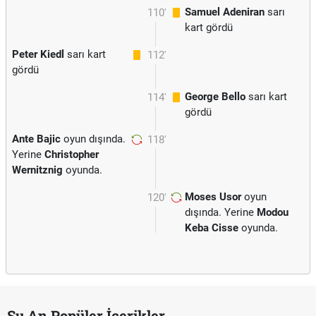
Samuel Adeniran
sarı
110'
kart gördü
Peter Kiedl
sarı kart
112'
gördü
George Bello
sarı kart
114'
gördü
Ante Bajic
oyun dışında.
118'
Yerine
Christopher
Wernitznig
oyunda.
Moses Usor
oyun
120'
dışında. Yerine
Modou
Keba Cisse
oyunda.
Şu An Popüler İçerikler