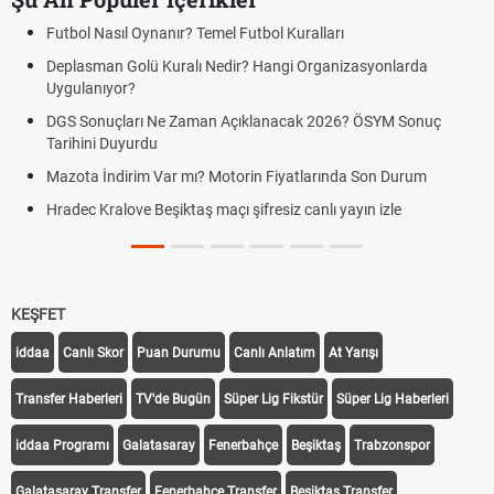
Futbol Nasıl Oynanır? Temel Futbol Kuralları
Deplasman Golü Kuralı Nedir? Hangi Organizasyonlarda
Uygulanıyor?
DGS Sonuçları Ne Zaman Açıklanacak 2026? ÖSYM Sonuç
Tarihini Duyurdu
Mazota İndirim Var mı? Motorin Fiyatlarında Son Durum
Hradec Kralove Beşiktaş maçı şifresiz canlı yayın izle
KEŞFET
iddaa
Canlı Skor
Puan Durumu
Canlı Anlatım
At Yarışı
Transfer Haberleri
TV'de Bugün
Süper Lig Fikstür
Süper Lig Haberleri
iddaa Programı
Galatasaray
Fenerbahçe
Beşiktaş
Trabzonspor
Galatasaray Transfer
Fenerbahçe Transfer
Beşiktaş Transfer