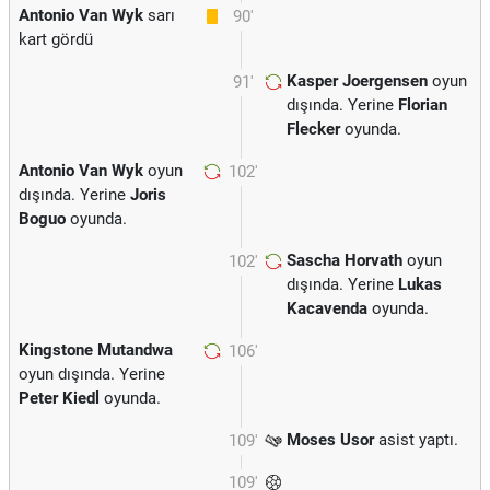
Antonio Van Wyk
sarı
90'
kart gördü
Kasper Joergensen
oyun
91'
dışında. Yerine
Florian
Flecker
oyunda.
Antonio Van Wyk
oyun
102'
dışında. Yerine
Joris
Boguo
oyunda.
Sascha Horvath
oyun
102'
dışında. Yerine
Lukas
Kacavenda
oyunda.
Kingstone Mutandwa
106'
oyun dışında. Yerine
Peter Kiedl
oyunda.
Moses Usor
asist yaptı.
109'
109'