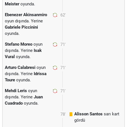
Meister
oyunda.
Ebenezer Akinsanmiro
62'
oyun dışında. Yerine
Gabriele Piccinini
oyunda.
Stefano Moreo
oyun
71'
dışında. Yerine
Isak
Vural
oyunda.
Arturo Calabresi
oyun
71'
dışında. Yerine
Idrissa
Toure
oyunda.
Mehdi Leris
oyun
71'
dışında. Yerine
Juan
Cuadrado
oyunda.
Alisson Santos
sarı kart
78'
gördü