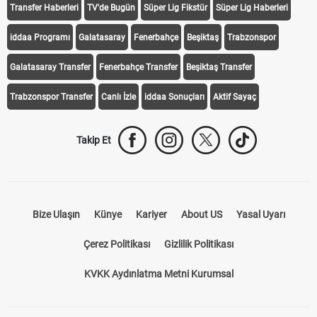
Transfer Haberleri
TV'de Bugün
Süper Lig Fikstür
Süper Lig Haberleri
iddaa Programı
Galatasaray
Fenerbahçe
Beşiktaş
Trabzonspor
Galatasaray Transfer
Fenerbahçe Transfer
Beşiktaş Transfer
Trabzonspor Transfer
Canlı İzle
iddaa Sonuçları
Aktif Sayaç
Takip Et
Bize Ulaşın
Künye
Kariyer
About US
Yasal Uyarı
Çerez Politikası
Gizlilik Politikası
KVKK Aydınlatma Metni Kurumsal