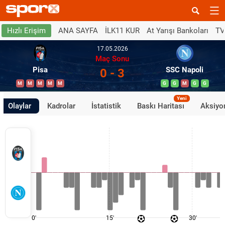
ANA SAYFA
İLK11 KUR
At Yarışı Bankoları
TV
Hızlı Erişim
17.05.2026
Maç Sonu
Pisa
SSC Napoli
0 - 3
M
M
M
M
M
G
G
M
G
G
Yeni
Olaylar
Kadrolar
İstatistik
Baskı Haritası
Aksiyon
0'
15'
30'