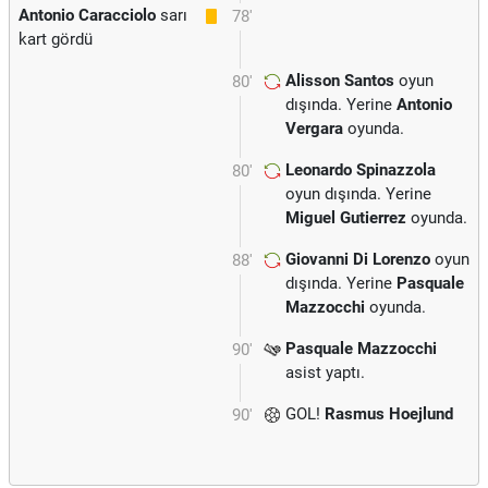
Antonio Caracciolo
sarı
78'
kart gördü
Alisson Santos
oyun
80'
dışında. Yerine
Antonio
Vergara
oyunda.
Leonardo Spinazzola
80'
oyun dışında. Yerine
Miguel Gutierrez
oyunda.
Giovanni Di Lorenzo
oyun
88'
dışında. Yerine
Pasquale
Mazzocchi
oyunda.
Pasquale Mazzocchi
90'
asist yaptı.
GOL!
Rasmus Hoejlund
90'