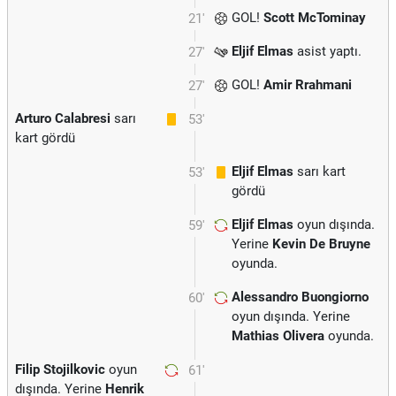
GOL!
Scott McTominay
21'
Eljif Elmas
asist yaptı.
27'
GOL!
Amir Rrahmani
27'
Arturo Calabresi
sarı
53'
kart gördü
Eljif Elmas
sarı kart
53'
gördü
Eljif Elmas
oyun dışında.
59'
Yerine
Kevin De Bruyne
oyunda.
Alessandro Buongiorno
60'
oyun dışında. Yerine
Mathias Olivera
oyunda.
Filip Stojilkovic
oyun
61'
dışında. Yerine
Henrik