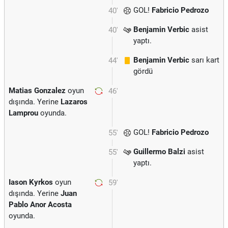
GOL!
Fabricio Pedrozo
40'
Benjamin Verbic
asist
40'
yaptı.
Benjamin Verbic
sarı kart
44'
gördü
Matias Gonzalez
oyun
46'
dışında. Yerine
Lazaros
Lamprou
oyunda.
GOL!
Fabricio Pedrozo
55'
Guillermo Balzi
asist
55'
yaptı.
Iason Kyrkos
oyun
59'
dışında. Yerine
Juan
Pablo Anor Acosta
oyunda.