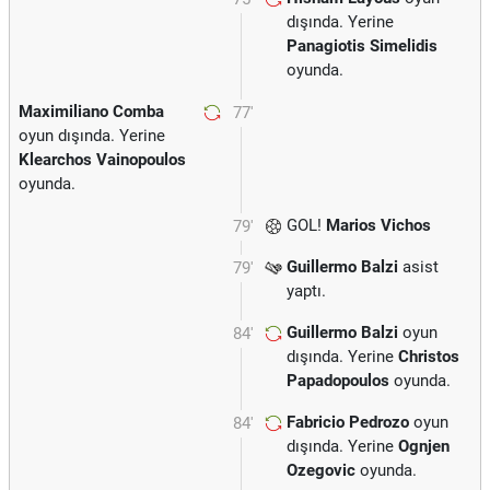
dışında. Yerine
Panagiotis Simelidis
oyunda.
Maximiliano Comba
77'
oyun dışında. Yerine
Klearchos Vainopoulos
oyunda.
GOL!
Marios Vichos
79'
Guillermo Balzi
asist
79'
yaptı.
Guillermo Balzi
oyun
84'
dışında. Yerine
Christos
Papadopoulos
oyunda.
Fabricio Pedrozo
oyun
84'
dışında. Yerine
Ognjen
Ozegovic
oyunda.