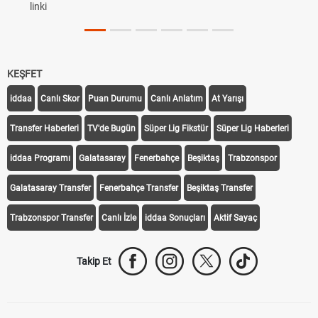
linki
KEŞFET
iddaa
Canlı Skor
Puan Durumu
Canlı Anlatım
At Yarışı
Transfer Haberleri
TV'de Bugün
Süper Lig Fikstür
Süper Lig Haberleri
iddaa Programı
Galatasaray
Fenerbahçe
Beşiktaş
Trabzonspor
Galatasaray Transfer
Fenerbahçe Transfer
Beşiktaş Transfer
Trabzonspor Transfer
Canlı İzle
iddaa Sonuçları
Aktif Sayaç
Takip Et