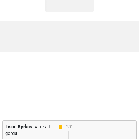
Iason Kyrkos
sarı kart
39'
gördü