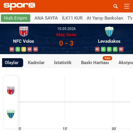
ANA SAYFA
İLK11 KUR
At Yarışı Bankoları
TV
Hızlı Erişim
10.05.2026
Maç Sonu
NFC Volos
Levadiakos
0 - 3
M
G
B
M
M
M
G
G
G
M
Yeni
Olaylar
Kadrolar
İstatistik
Baskı Haritası
Aksiyon
0'
15'
30'