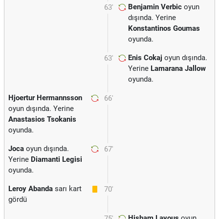
Benjamin Verbic
oyun
63'
dışında. Yerine
Konstantinos Goumas
oyunda.
Enis Cokaj
oyun dışında.
63'
Yerine
Lamarana Jallow
oyunda.
Hjoertur Hermannsson
66'
oyun dışında. Yerine
Anastasios Tsokanis
oyunda.
Joca
oyun dışında.
67'
Yerine
Diamanti Legisi
oyunda.
Leroy Abanda
sarı kart
70'
gördü
Hisham Layous
oyun
75'