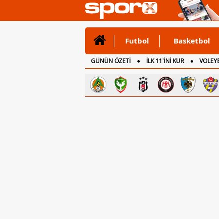
Futbol
Basketbol
GÜNÜN ÖZETİ
İLK 11'İNİ KUR
VOLEYB
CANLI ANLATIM
İNGİLTERE