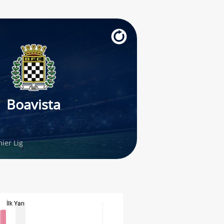
Boavista
ier Lig
İlk Yarı