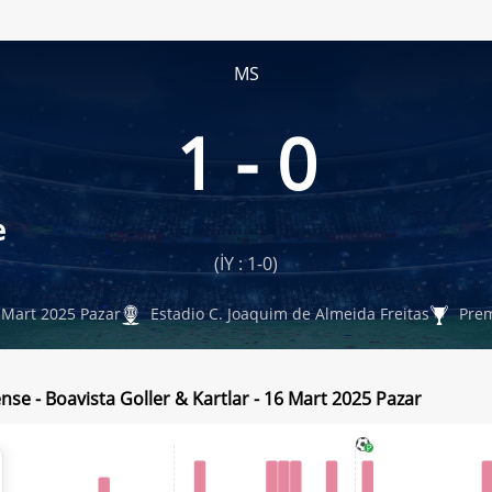
MS
1 - 0
e
(İY : 1-0)
Mart 2025 Pazar
Estadio C. Joaquim de Almeida Freitas
Prem
nse - Boavista Goller & Kartlar - 16 Mart 2025 Pazar