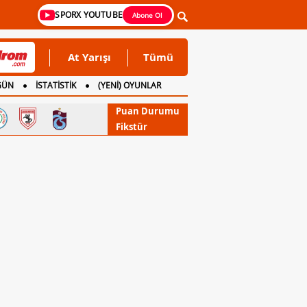
SPORX YOUTUBE
Abone Ol
At Yarışı
Tümü
GÜN
İSTATİSTİK
(YENİ) OYUNLAR
Puan Durumu
Fikstür