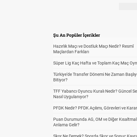
Şu An Popüler İçerikler
Hazırlık Maçı ve Dostluk Maçı Nedir? Resmî
Maçlardan Farkları
Süper Lig Kaç Hafta ve Toplam Kaç Maç Oyn
Türkiye'de Transfer Dönemi Ne Zaman Başlıy
Bitiyor?
TFF Yabancı Oyuncu Kuralı Nedir? Güncel S
Nasıl Uygulanıyor?
PFDK Nedir? PFDK Açılımı, Görevleri ve Karar
Puan Durumunda AG, OM ve Diğer Kısaltmal
Anlama Gelir?
Skor Ne Demek? Sporda Skor ve Sonuç Kavr