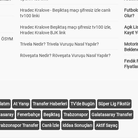
Hradec Kralove - Beşiktaş maçı şifresiz izle canlı
Futbol
tv100 linki
Olur?
Hradec Kralove Beşiktaş maçı şifresiz tv100 izle,
Açık L
Hradec Kralove BJK link
Kayıt Y
? ÖSYM
Trivela Nedir? Trivela Vuruşu Nasıl Yapılır?
Motorin
Beklene
Röveşata Nedir? Röveşata Vuruşu Nasıl Yapılır?
Fındık 
Fiyatla
latım
At Yarışı
Transfer Haberleri
TV'de Bugün
Süper Lig Fikstür
tasaray
Fenerbahçe
Beşiktaş
Trabzonspor
Galatasaray Transfer
rabzonspor Transfer
Canlı İzle
iddaa Sonuçları
Aktif Sayaç