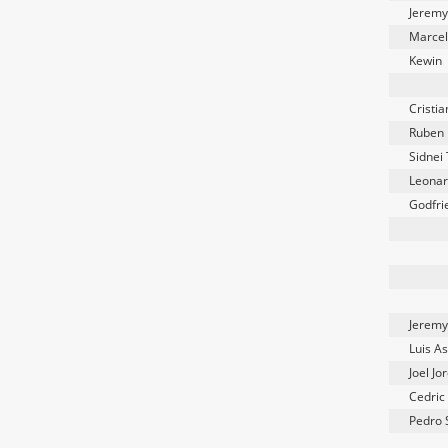
Jeremy
Marce
Kewin
Cristia
Ruben
Sidnei
Leonar
Godfri
Jeremy
Luis A
Joel Jo
Cedric
Pedro 