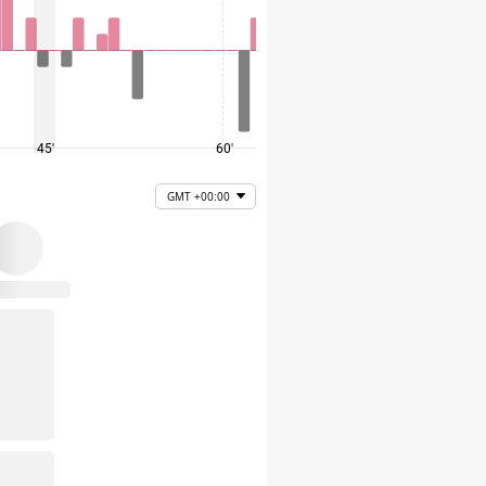
45'
60'
75'
GMT +00:00