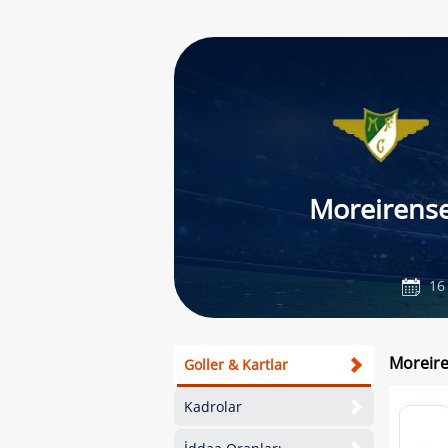
Moreirens
16 
Moreire
Goller & Kartlar
Kadrolar