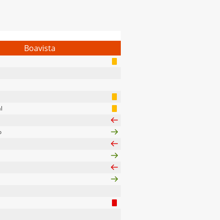
Boavista
l
o