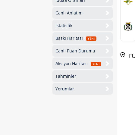
İddaa Oranları
Canlı Anlatım
İstatistik
Baskı Haritası
YENİ
Canlı Puan Durumu
F
Aksiyon Haritası
YENİ
Tahminler
Yorumlar