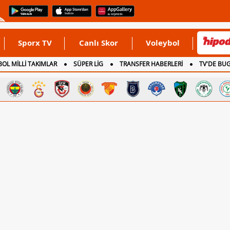
Sporx TV
Canlı Skor
Voleybol
OL MİLLİ TAKIMLAR
SÜPER LİG
TRANSFER HABERLERİ
TV'DE BU