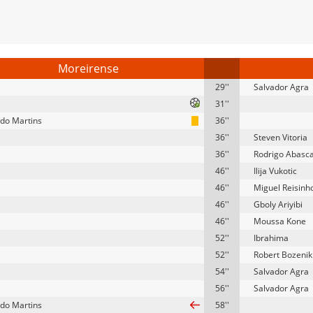
Moreirense
29''
Salvador Agra
31''
do Martins
36''
36''
Steven Vitoria
36''
Rodrigo Abasca
46''
Ilija Vukotic
46''
Miguel Reisinh
46''
Gboly Ariyibi
46''
Moussa Kone
52''
Ibrahima
52''
Robert Bozenik
54''
Salvador Agra
56''
Salvador Agra
do Martins
58''