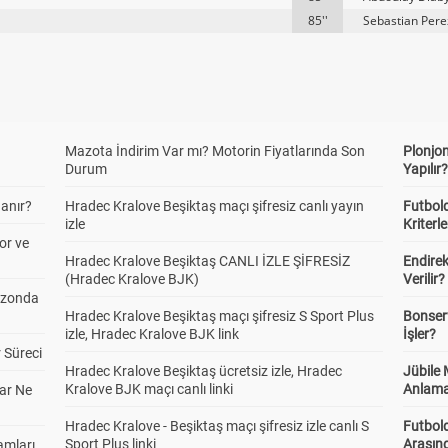
85''
Sebastian Pere
Mazota İndirim Var mı? Motorin Fiyatlarında Son
Plonjon
Durum
Yapılır
anır?
Hradec Kralove Beşiktaş maçı şifresiz canlı yayın
Futbold
izle
Kriterle
or ve
Hradec Kralove Beşiktaş CANLI İZLE ŞİFRESİZ
Endire
(Hradec Kralove BJK)
Verilir?
ezonda
Hradec Kralove Beşiktaş maçı şifresiz S Sport Plus
Bonserv
izle, Hradec Kralove BJK link
İşler?
 Süreci
Hradec Kralove Beşiktaş ücretsiz izle, Hradec
Jübile
Kralove BJK maçı canlı linki
Anlama
ar Ne
Hradec Kralove - Beşiktaş maçı şifresiz izle canlı S
Futbold
Sport Plus linki
Arasınd
amları