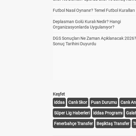
Futbol Nasıl Oynanır? Temel Futbol Kuralları
Deplasman Golü Kuralı Nedir? Hangi
Organizasyonlarda Uygulanıyor?
DGS Sonuçları Ne Zaman Açıklanacak 2026
Sonuç Tarihini Duyurdu
Keşfet
iddaa
Canlı Skor
Puan Durumu
Canlı An
Süper Lig Haberleri
iddaa Programı
Gala
Fenerbahçe Transfer
Beşiktaş Transfer
T