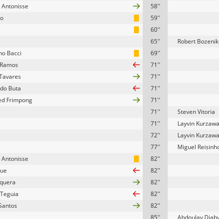
 Antonisse
58''
lo
59''
60''
65''
Robert Bozenik
no Bacci
69''
 Ramos
71''
 Tavares
71''
do Buta
71''
ed Frimpong
71''
71''
Steven Vitoria
71''
Layvin Kurzaw
72''
Layvin Kurzaw
77''
Miguel Reisinh
 Antonisse
82''
sue
82''
rquera
82''
 Teguia
82''
Santos
82''
85''
Abdoulay Diab