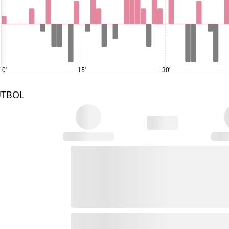
0'
15'
30'
UTBOL