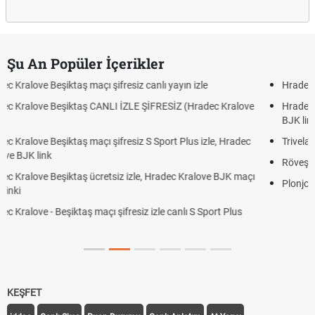
Şu An Popüler İçerikler
Hradec Kralove - Beşiktaş maçı şifresiz izle canlı tv100 lin
c Kralove
Hradec Kralove Beşiktaş maçı şifresiz tv100 izle, Hradec
BJK link
e, Hradec
Trivela Nedir? Trivela Vuruşu Nasıl Yapılır?
Röveşata Nedir? Röveşata Vuruşu Nasıl Yapılır?
e BJK maçı
Plonjon Nedir? Kalecilikte Plonjon Hareketi Nasıl Yapılır?
rt Plus
KEŞFET