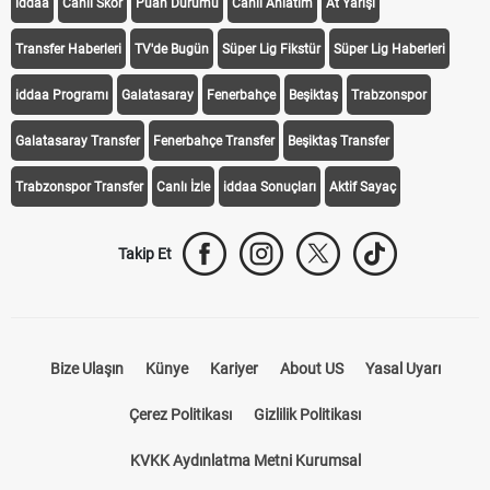
iddaa
Canlı Skor
Puan Durumu
Canlı Anlatım
At Yarışı
Transfer Haberleri
TV'de Bugün
Süper Lig Fikstür
Süper Lig Haberleri
iddaa Programı
Galatasaray
Fenerbahçe
Beşiktaş
Trabzonspor
Galatasaray Transfer
Fenerbahçe Transfer
Beşiktaş Transfer
Trabzonspor Transfer
Canlı İzle
iddaa Sonuçları
Aktif Sayaç
Takip Et
Bize Ulaşın
Künye
Kariyer
About US
Yasal Uyarı
Çerez Politikası
Gizlilik Politikası
KVKK Aydınlatma Metni Kurumsal