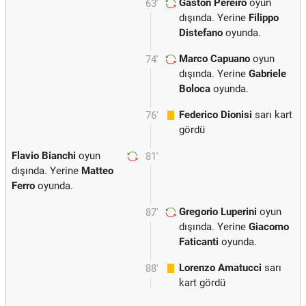
Gaston Pereiro
oyun
63'
dışında. Yerine
Filippo
Distefano
oyunda.
Marco Capuano
oyun
74'
dışında. Yerine
Gabriele
Boloca
oyunda.
Federico Dionisi
sarı kart
76'
gördü
Flavio Bianchi
oyun
81'
dışında. Yerine
Matteo
Ferro
oyunda.
Gregorio Luperini
oyun
87'
dışında. Yerine
Giacomo
Faticanti
oyunda.
Lorenzo Amatucci
sarı
88'
kart gördü