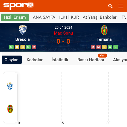
ANA SAYFA
İLK11 KUR
At Yarışı Bankoları
TV
Hızlı Erişim
20.04.2024
Maç Sonu
Brescia
Ternana
0 - 0
G
B
B
G
M
M
M
B
G
G
Yeni
Olaylar
Kadrolar
İstatistik
Baskı Haritası
Aksiyon
0'
15'
30'