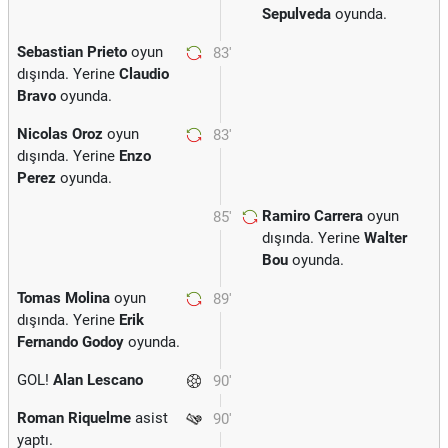
Sepulveda
oyunda.
Sebastian Prieto
oyun
83'
dışında. Yerine
Claudio
Bravo
oyunda.
Nicolas Oroz
oyun
83'
dışında. Yerine
Enzo
Perez
oyunda.
Ramiro Carrera
oyun
85'
dışında. Yerine
Walter
Bou
oyunda.
Tomas Molina
oyun
89'
dışında. Yerine
Erik
Fernando Godoy
oyunda.
GOL!
Alan Lescano
90'
Roman Riquelme
asist
90'
yaptı.