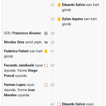
Eduardo Salvio
sarı kart
22'
gördü
Dylan Aquino
sarı kart
23'
gördü
GOL!
Francisco Alvarez
28'
Nicolas Oroz
asist yaptı.
28'
Federico Fattori
sarı kart
41'
gördü
Facundo Jainikoski
oyun
60'
dışında. Yerine
Diego
Porcel
oyunda.
Hernan Lopez
oyun
60'
dışında. Yerine
Ivan
Morales
oyunda.
Eduardo Salvio
oyun
64'