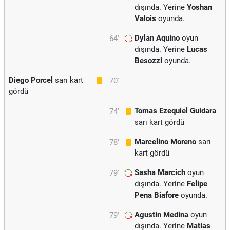
dışında. Yerine
Yoshan
Valois
oyunda.
Dylan Aquino
oyun
64'
dışında. Yerine
Lucas
Besozzi
oyunda.
Diego Porcel
sarı kart
70'
gördü
Tomas Ezequiel Guidara
74'
sarı kart gördü
Marcelino Moreno
sarı
78'
kart gördü
Sasha Marcich
oyun
79'
dışında. Yerine
Felipe
Pena Biafore
oyunda.
Agustin Medina
oyun
79'
dışında. Yerine
Matias