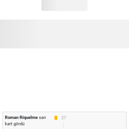
Roman Riquelme
sarı
21'
kart gördü