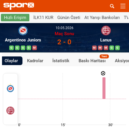
İLK11 KUR
Günün Özeti
At Yarışı Bankoları
TV
Hızlı Erişim
10.05.2026
Maç Sonu
Argentinos Juniors
Lanus
2 - 0
G
G
G
G
M
M
M
M
G
G
Yeni
Olaylar
Kadrolar
İstatistik
Baskı Haritası
Aksiyon
0'
15'
30'