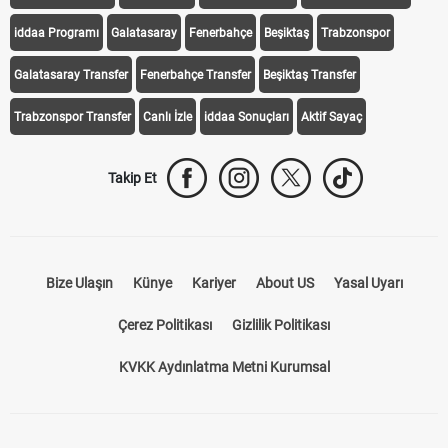
iddaa Programı
Galatasaray
Fenerbahçe
Beşiktaş
Trabzonspor
Galatasaray Transfer
Fenerbahçe Transfer
Beşiktaş Transfer
Trabzonspor Transfer
Canlı İzle
iddaa Sonuçları
Aktif Sayaç
Takip Et
Bize Ulaşın
Künye
Kariyer
About US
Yasal Uyarı
Çerez Politikası
Gizlilik Politikası
KVKK Aydınlatma Metni Kurumsal