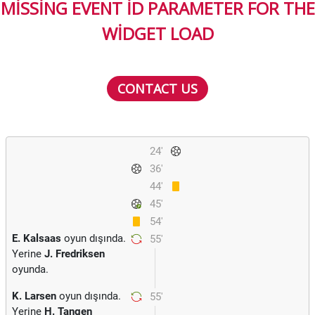
MISSING EVENT ID PARAMETER FOR THE
WIDGET LOAD
CONTACT US
24'
36'
44'
45'
54'
E. Kalsaas
oyun dışında.
55'
Yerine
J. Fredriksen
oyunda.
K. Larsen
oyun dışında.
55'
Yerine
H. Tangen