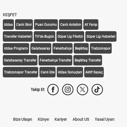
KEŞFET
iddaa
Canlı Skor
Puan Durumu
Canlı Anlatım
At Yarışı
Transfer Haberleri
TV'de Bugün
Süper Lig Fikstür
Süper Lig Haberleri
iddaa Programı
Galatasaray
Fenerbahçe
Beşiktaş
Trabzonspor
Galatasaray Transfer
Fenerbahçe Transfer
Beşiktaş Transfer
Trabzonspor Transfer
Canlı İzle
iddaa Sonuçları
Aktif Sayaç
Takip Et
Bize Ulaşın
Künye
Kariyer
About US
Yasal Uyarı