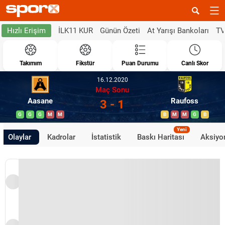
İLK11 KUR
Günün Özeti
At Yarışı Bankoları
TV
Hızlı Erişim
Takımım
Fikstür
Puan Durumu
Canlı Skor
16.12.2020
Maç Sonu
Aasane
Raufoss
3 - 1
G
G
G
M
M
B
M
M
G
B
Yeni
Olaylar
Kadrolar
İstatistik
Baskı Haritası
Aksiyon