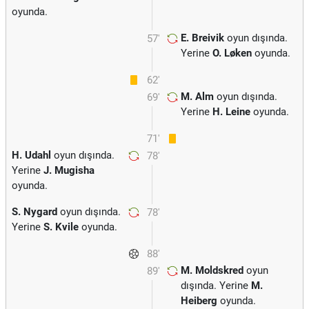
oyunda.
E. Breivik
oyun dışında.
57'
Yerine
O. Løken
oyunda.
62'
M. Alm
oyun dışında.
69'
Yerine
H. Leine
oyunda.
71'
H. Udahl
oyun dışında.
78'
Yerine
J. Mugisha
oyunda.
S. Nygard
oyun dışında.
78'
Yerine
S. Kvile
oyunda.
88'
M. Moldskred
oyun
89'
dışında. Yerine
M.
Heiberg
oyunda.