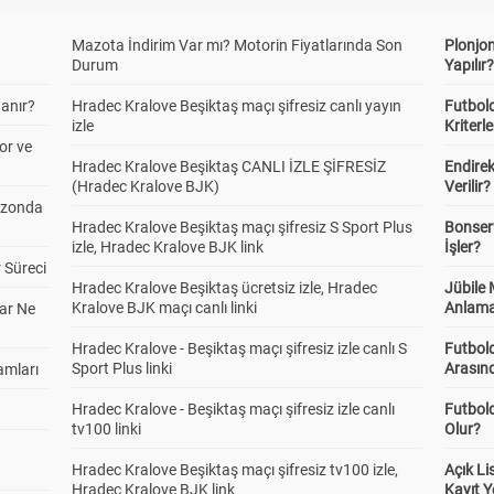
Mazota İndirim Var mı? Motorin Fiyatlarında Son
Plonjon
Durum
Yapılır
anır?
Hradec Kralove Beşiktaş maçı şifresiz canlı yayın
Futbold
izle
Kriterle
or ve
Hradec Kralove Beşiktaş CANLI İZLE ŞİFRESİZ
Endire
(Hradec Kralove BJK)
Verilir?
ezonda
Hradec Kralove Beşiktaş maçı şifresiz S Sport Plus
Bonserv
izle, Hradec Kralove BJK link
İşler?
 Süreci
Hradec Kralove Beşiktaş ücretsiz izle, Hradec
Jübile
Kralove BJK maçı canlı linki
Anlama
ar Ne
Hradec Kralove - Beşiktaş maçı şifresiz izle canlı S
Futbold
Sport Plus linki
Arasınd
amları
Hradec Kralove - Beşiktaş maçı şifresiz izle canlı
Futbol
tv100 linki
Olur?
Hradec Kralove Beşiktaş maçı şifresiz tv100 izle,
Açık L
Hradec Kralove BJK link
Kayıt Y