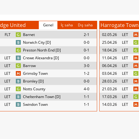
dge United
Harrogate Town
Genel
İç saha
Dış saha
FLT
Barnet
2-1
02.05.26
LET
Norwich City [D]
0-0
25.04.26
LET
Preston North End [D]
0-1
18.04.26
LET
LET
Crewe Alexandra [D]
0-0
11.04.26
LET
LET
Barrow
3-0
06.04.26
LET
LET
Grimsby Town
1-2
03.04.26
LET
LET
Bromley [D]
0-0
28.03.26
LET
LET
Notts County
4-0
21.03.26
LET
LET
Cheltenham Town [D]
1-1
17.03.26
LET
LET
Swindon Town
1-1
14.03.26
LET