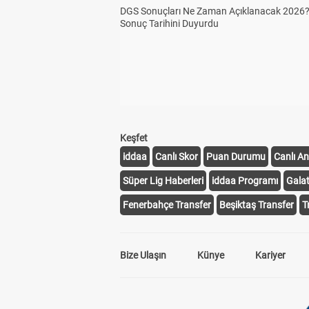
DGS Sonuçları Ne Zaman Açıklanacak 2026
Sonuç Tarihini Duyurdu
Keşfet
iddaa
Canlı Skor
Puan Durumu
Canlı An
Süper Lig Haberleri
iddaa Programı
Gala
Fenerbahçe Transfer
Beşiktaş Transfer
T
Bize Ulaşın
Künye
Kariyer