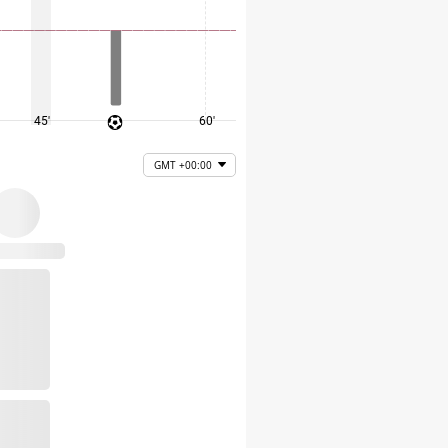
45'
60'
75'
GMT +00:00