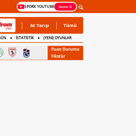
SPORX YOUTUBE
Abone Ol
At Yarışı
Tümü
GÜN
İSTATİSTİK
(YENİ) OYUNLAR
Puan Durumu
Fikstür