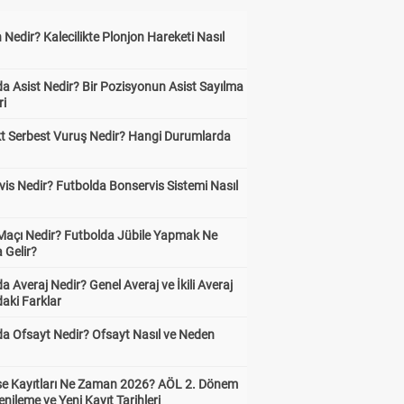
 Nedir? Kalecilikte Plonjon Hareketi Nasıl
?
a Asist Nedir? Bir Pozisyonun Asist Sayılma
ri
kt Serbest Vuruş Nedir? Hangi Durumlarda
is Nedir? Futbolda Bonservis Sistemi Nasıl
 Maçı Nedir? Futbolda Jübile Yapmak Ne
 Gelir?
a Averaj Nedir? Genel Averaj ve İkili Averaj
aki Farklar
da Ofsayt Nedir? Ofsayt Nasıl ve Neden
ise Kayıtları Ne Zaman 2026? AÖL 2. Dönem
enileme ve Yeni Kayıt Tarihleri