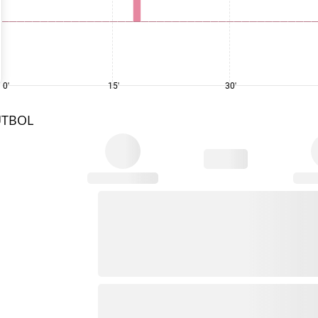
0'
15'
30'
UTBOL