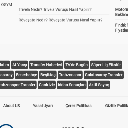
? ÖSYM
Trivela Nedir? Trivela Vuruşu Nasıl Yapılır?
Motorin
Beklene
Röveşata Nedir? Röveşata Vuruşu Nasıl Yapılır?
Fındık 
Fiyatla
latım
At Yarışı
Transfer Haberleri
TV'de Bugün
Süper Lig Fikstür
tasaray
Fenerbahçe
Beşiktaş
Trabzonspor
Galatasaray Transfer
rabzonspor Transfer
Canlı İzle
iddaa Sonuçları
Aktif Sayaç
About US
Yasal Uyarı
Çerez Politikası
Gizlilik Politi