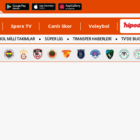
Sporx TV
Canlı Skor
Voleybol
OL MİLLİ TAKIMLAR
SÜPER LİG
TRANSFER HABERLERİ
TV'DE BU