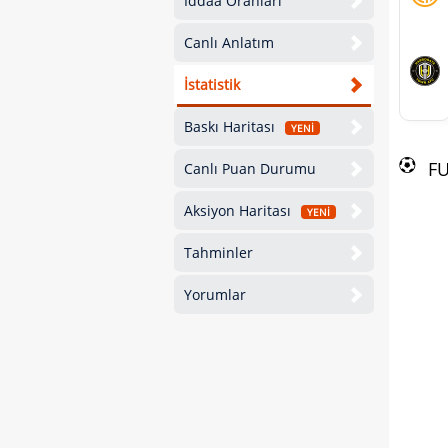
İddaa Oranları
Canlı Anlatım
İstatistik
Baskı Haritası
YENİ
F
Canlı Puan Durumu
Aksiyon Haritası
YENİ
Tahminler
Yorumlar