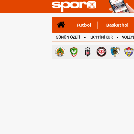
Futbol
Basketbol
GÜNÜN ÖZETİ
İLK 11'İNİ KUR
VOLEYB
CANLI ANLATIM
İNGİLTERE