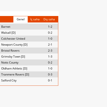
Genel
İç saha
Dış saha
Barnet
1-2
Walsall [D]
0-2
Colchester United
1-0
Newport County [D]
2-1
Bristol Rovers
2-3
Grimsby Town [D]
1-3
Notts County
0-2
Oldham Athletic [D]
1-0
Tranmere Rovers [D]
0-3
Salford City
0-1