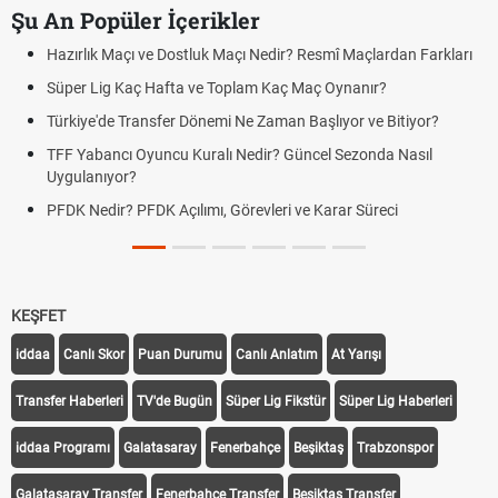
Şu An Popüler İçerikler
Hazırlık Maçı ve Dostluk Maçı Nedir? Resmî Maçlardan Farkları
Süper Lig Kaç Hafta ve Toplam Kaç Maç Oynanır?
Türkiye'de Transfer Dönemi Ne Zaman Başlıyor ve Bitiyor?
TFF Yabancı Oyuncu Kuralı Nedir? Güncel Sezonda Nasıl
Uygulanıyor?
PFDK Nedir? PFDK Açılımı, Görevleri ve Karar Süreci
KEŞFET
iddaa
Canlı Skor
Puan Durumu
Canlı Anlatım
At Yarışı
Transfer Haberleri
TV'de Bugün
Süper Lig Fikstür
Süper Lig Haberleri
iddaa Programı
Galatasaray
Fenerbahçe
Beşiktaş
Trabzonspor
Galatasaray Transfer
Fenerbahçe Transfer
Beşiktaş Transfer