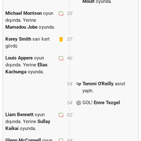
Moult
oyunda.
Michael Morrison
oyun
35'
dışında. Yerine
Mamadou Jobe
oyunda.
Korey Smith
sarı kart
37'
gördü
Louis Appere
oyun
46'
dışında. Yerine
Elias
Kachunga
oyunda.
Tommi O'Reilly
asist
54'
yaptı.
GOL!
Emre Tezgel
54'
Liam Bennett
oyun
62'
dışında. Yerine
Sullay
Kaikai
oyunda.
Glenn McConnell
oyun
69'