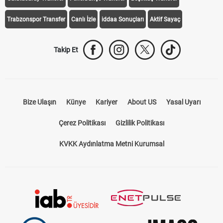
Trabzonspor Transfer
Canlı İzle
iddaa Sonuçları
Aktif Sayaç
Takip Et
Bize Ulaşın
Künye
Kariyer
About US
Yasal Uyarı
Çerez Politikası
Gizlilik Politikası
KVKK Aydınlatma Metni Kurumsal