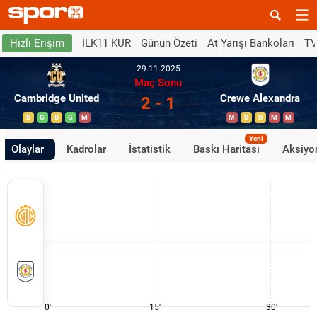
İLK11 KUR
Günün Özeti
At Yarışı Bankoları
TV
Hızlı Erişim
29.11.2025
Maç Sonu
Cambridge United
Crewe Alexandra
2 - 1
B
G
B
G
M
M
B
B
M
M
Yeni
Olaylar
Kadrolar
İstatistik
Baskı Haritası
Aksiyon
0'
15'
30'