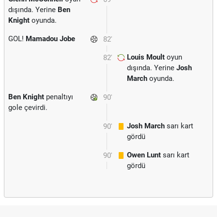
dışında. Yerine
Ben
Knight
oyunda.
GOL!
Mamadou Jobe
82'
Louis Moult
oyun
82'
dışında. Yerine
Josh
March
oyunda.
Ben Knight
penaltıyı
90'
gole çevirdi.
Josh March
sarı kart
90'
gördü
Owen Lunt
sarı kart
90'
gördü