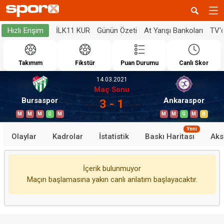
İLK11 KUR
Günün Özeti
At Yarışı Bankoları
TV'
Hızlı Erişim
Takımım
Fikstür
Puan Durumu
Canlı Skor
14.03.2021
Maç Sonu
Bursaspor
Ankaraspor
3 - 1
M
M
M
G
M
M
M
G
M
B
Yeni
Olaylar
Kadrolar
İstatistik
Baskı Haritası
Aks
İçerik bulunmuyor
Maçın başlamasına yakın canlı anlatım başlayacaktır.