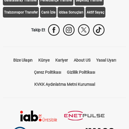
Galatasaray Transfer
Fenerbahçe Transfer
Beşiktaş Transfer
Trabzonspor Transfer
Canlı İzle
iddaa Sonuçları
Aktif Sayaç
Takip Et
Bize Ulaşın
Künye
Kariyer
About US
Yasal Uyarı
Çerez Politikası
Gizlilik Politikası
KVKK Aydınlatma Metni Kurumsal