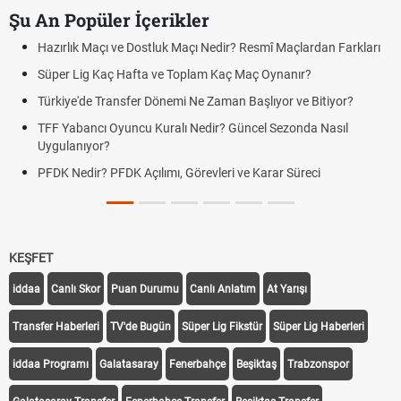
Şu An Popüler İçerikler
Hazırlık Maçı ve Dostluk Maçı Nedir? Resmî Maçlardan Farkları
Süper Lig Kaç Hafta ve Toplam Kaç Maç Oynanır?
Türkiye'de Transfer Dönemi Ne Zaman Başlıyor ve Bitiyor?
TFF Yabancı Oyuncu Kuralı Nedir? Güncel Sezonda Nasıl
Uygulanıyor?
PFDK Nedir? PFDK Açılımı, Görevleri ve Karar Süreci
KEŞFET
iddaa
Canlı Skor
Puan Durumu
Canlı Anlatım
At Yarışı
Transfer Haberleri
TV'de Bugün
Süper Lig Fikstür
Süper Lig Haberleri
iddaa Programı
Galatasaray
Fenerbahçe
Beşiktaş
Trabzonspor