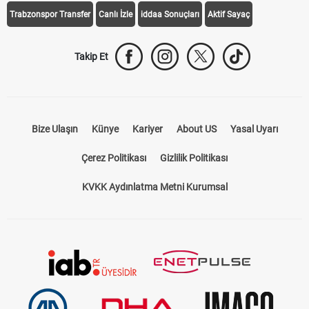
Trabzonspor Transfer
Canlı İzle
iddaa Sonuçları
Aktif Sayaç
Takip Et
Bize Ulaşın
Künye
Kariyer
About US
Yasal Uyarı
Çerez Politikası
Gizlilik Politikası
KVKK Aydınlatma Metni Kurumsal