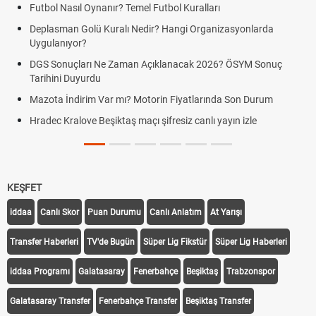
Futbol Nasıl Oynanır? Temel Futbol Kuralları
Deplasman Golü Kuralı Nedir? Hangi Organizasyonlarda
Uygulanıyor?
DGS Sonuçları Ne Zaman Açıklanacak 2026? ÖSYM Sonuç
Tarihini Duyurdu
Mazota İndirim Var mı? Motorin Fiyatlarında Son Durum
Hradec Kralove Beşiktaş maçı şifresiz canlı yayın izle
KEŞFET
iddaa
Canlı Skor
Puan Durumu
Canlı Anlatım
At Yarışı
Transfer Haberleri
TV'de Bugün
Süper Lig Fikstür
Süper Lig Haberleri
iddaa Programı
Galatasaray
Fenerbahçe
Beşiktaş
Trabzonspor
Galatasaray Transfer
Fenerbahçe Transfer
Beşiktaş Transfer