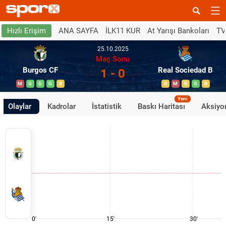
ANA SAYFA
İLK11 KUR
At Yarışı Bankoları
TV
Hızlı Erişim
25.10.2025
Maç Sonu
Burgos CF
Real Sociedad B
1 - 0
M
G
G
G
B
B
M
B
G
B
Yeni
Olaylar
Kadrolar
İstatistik
Baskı Haritası
Aksiyon
0'
15'
30'