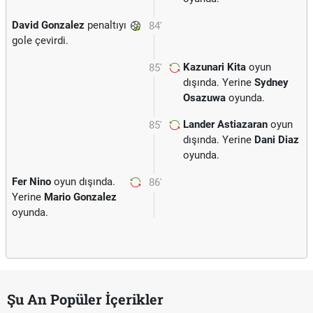
David Gonzalez
penaltıyı
84'
gole çevirdi.
Kazunari Kita
oyun
85'
dışında. Yerine
Sydney
Osazuwa
oyunda.
Lander Astiazaran
oyun
85'
dışında. Yerine
Dani Diaz
oyunda.
Fer Nino
oyun dışında.
86'
Yerine
Mario Gonzalez
oyunda.
Şu An Popüler İçerikler