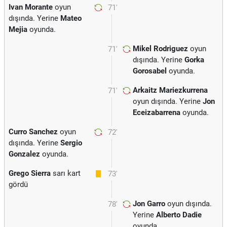
Ivan Morante
oyun
71'
dışında. Yerine
Mateo
Mejia
oyunda.
Mikel Rodriguez
oyun
71'
dışında. Yerine
Gorka
Gorosabel
oyunda.
Arkaitz Mariezkurrena
71'
oyun dışında. Yerine
Jon
Eceizabarrena
oyunda.
Curro Sanchez
oyun
72'
dışında. Yerine
Sergio
Gonzalez
oyunda.
Grego Sierra
sarı kart
73'
gördü
Jon Garro
oyun dışında.
78'
Yerine
Alberto Dadie
oyunda.