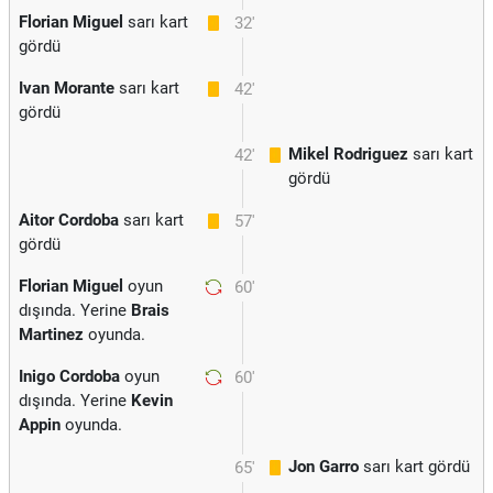
Florian Miguel
sarı kart
32'
gördü
Ivan Morante
sarı kart
42'
gördü
Mikel Rodriguez
sarı kart
42'
gördü
Aitor Cordoba
sarı kart
57'
gördü
Florian Miguel
oyun
60'
dışında. Yerine
Brais
Martinez
oyunda.
Inigo Cordoba
oyun
60'
dışında. Yerine
Kevin
Appin
oyunda.
Jon Garro
sarı kart gördü
65'