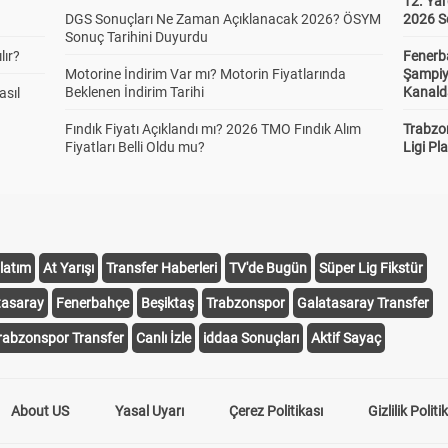
12. Yar
DGS Sonuçları Ne Zaman Açıklanacak 2026? ÖSYM
2026 S
Sonuç Tarihini Duyurdu
lır?
Fenerb
Motorine İndirim Var mı? Motorin Fiyatlarında
Şampiy
Beklenen İndirim Tarihi
Kanald
asıl
Fındık Fiyatı Açıklandı mı? 2026 TMO Fındık Alım
Trabzo
Fiyatları Belli Oldu mu?
Ligi Pla
latım
At Yarışı
Transfer Haberleri
TV'de Bugün
Süper Lig Fikstür
tasaray
Fenerbahçe
Beşiktaş
Trabzonspor
Galatasaray Transfer
rabzonspor Transfer
Canlı İzle
iddaa Sonuçları
Aktif Sayaç
About US
Yasal Uyarı
Çerez Politikası
Gizlilik Politi