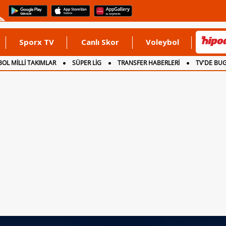
Sporx TV
Canlı Skor
Voleybol
OL MİLLİ TAKIMLAR
SÜPER LİG
TRANSFER HABERLERİ
TV'DE BU