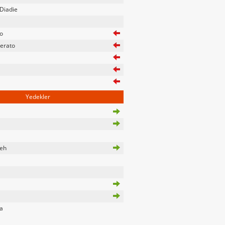
Diadie
ro
erato
Yedekler
eh
ra