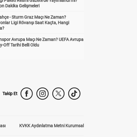
gı Paketi Resmî Gazete'de Yayımlandı mı?
on Dakika Gelişmeleri
ahçe - Sturm Graz Maçı Ne Zaman?
onlar Ligi Rövanşı Saat Kaçta, Hangi
a?
nspor Avrupa Maçı Ne Zaman? UEFA Avrupa
y-Off Tarihi Belli Oldu
Takip Et
kası
KVKK Aydınlatma Metni Kurumsal