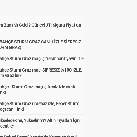
a Zam Mı Geldi? Güncel JTI Sigara Fiyatları
BAHÇE STURM GRAZ CANLI İZLE ŞİFRESİZ
TURM GRAZ)
hçe Sturm Graz maçı şifresiz canlı yayın izle
ahçe Sturm Graz maçı ŞİFRESİZ tv100 İZLE,
rm Graz link
hçe - Sturm Graz maçı şifresiz izle canlı
inki
hçe Sturm Graz ücretsiz izle, Fener Sturm
çı canlı linki
ükselecek mi, Yükselir mi? Altın Fiyatları İçin
lentiler