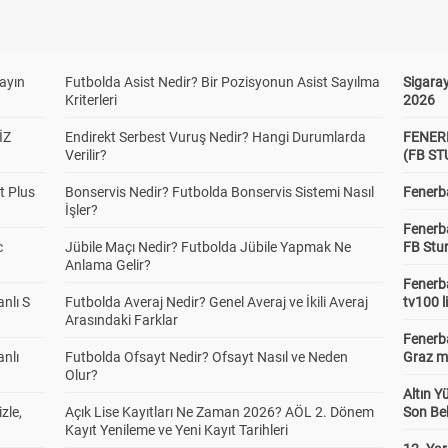
yayın
Futbolda Asist Nedir? Bir Pozisyonun Asist Sayılma
Sigaray
Kriterleri
2026
İZ
Endirekt Serbest Vuruş Nedir? Hangi Durumlarda
FENER
Verilir?
(FB S
t Plus
Bonservis Nedir? Futbolda Bonservis Sistemi Nasıl
Fenerba
İşler?
Fenerb
c
Jübile Maçı Nedir? Futbolda Jübile Yapmak Ne
FB Stu
Anlama Gelir?
Fenerba
anlı S
Futbolda Averaj Nedir? Genel Averaj ve İkili Averaj
tv100 l
Arasındaki Farklar
Fenerba
anlı
Futbolda Ofsayt Nedir? Ofsayt Nasıl ve Neden
Graz ma
Olur?
Altın Y
zle,
Açık Lise Kayıtları Ne Zaman 2026? AÖL 2. Dönem
Son Bek
Kayıt Yenileme ve Yeni Kayıt Tarihleri