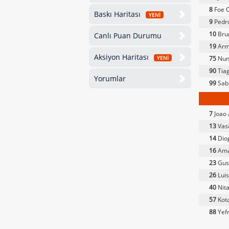
8
Foe 
Baskı Haritası
YENİ
9
Pedro
10
Brun
Canlı Puan Durumu
19
Arm
Aksiyon Haritası
75
Nun
YENİ
90
Tiag
Yorumlar
99
Sab
7
Joao 
13
Vas
14
Diog
16
Ama
23
Gust
26
Luis
40
Nita
57
Kot
88
Yefr