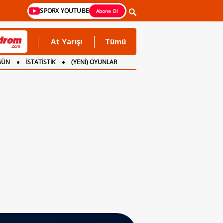
SPORX YOUTUBE
Abone Ol
At Yarışı
Tümü
GÜN
İSTATİSTİK
(YENİ) OYUNLAR