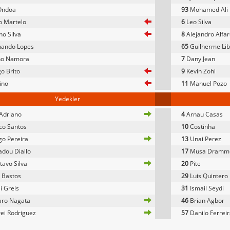
Ondoa
93
Mohamed Ali 
 Martelo
6
Leo Silva
o Silva
8
Alejandro Alfa
ando Lopes
65
Guilherme Lib
o Namora
7
Dany Jean
o Brito
9
Kevin Zohi
ino
11
Manuel Pozo
Yedekler
Adriano
4
Arnau Casas
co Santos
10
Costinha
o Pereira
13
Unai Perez
dou Diallo
17
Musa Dramm
avo Silva
20
Pite
 Bastos
29
Luis Quintero
i Greis
31
Ismail Seydi
aro Nagata
46
Brian Agbor
ei Rodriguez
57
Danilo Ferrei