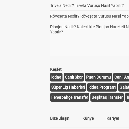
Trivela Nedir? Trivela Vuruşu Nasıl Yapılır?
Röveşata Nedir? Röveşata Vuruşu Nasıl Yapı
Plonjon Nedir? Kalecilikte Plonjon Hareketi N
Yapılır?
Keşfet
iddaa
Canlı Skor
Puan Durumu
Canlı An
Süper Lig Haberleri
iddaa Programı
Gala
Fenerbahçe Transfer
Beşiktaş Transfer
T
Bize Ulaşın
Künye
Kariyer