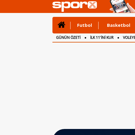
Futbol
Basketbol
GÜNÜN ÖZETİ
İLK 11'İNİ KUR
VOLEYB
CANLI ANLATIM
İNGİLTERE