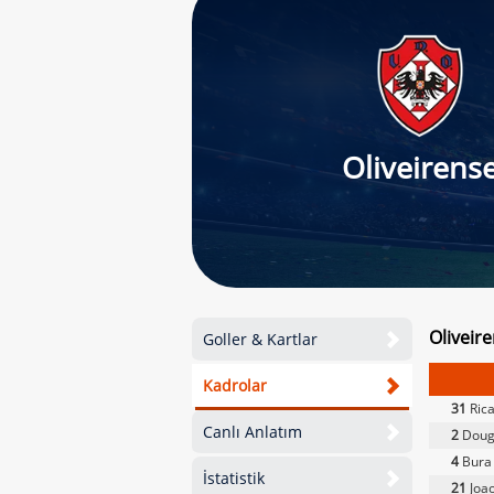
Oliveirens
Oliveir
Goller & Kartlar
Kadrolar
31
Rica
Canlı Anlatım
2
Dougl
4
Bura
İstatistik
21
Joao