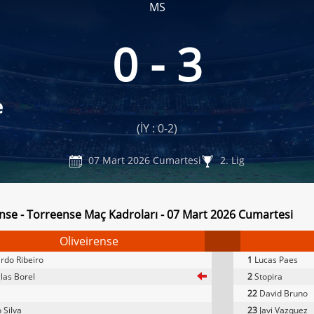
MS
0 - 3
e
(İY : 0-2)
07 Mart 2026 Cumartesi
2. Lig
ense - Torreense Maç Kadroları - 07 Mart 2026 Cumartesi
Oliveirense
rdo Ribeiro
1
Lucas Paes
as Borel
2
Stopira
22
David Bruno
 Silva
23
Javi Vazquez