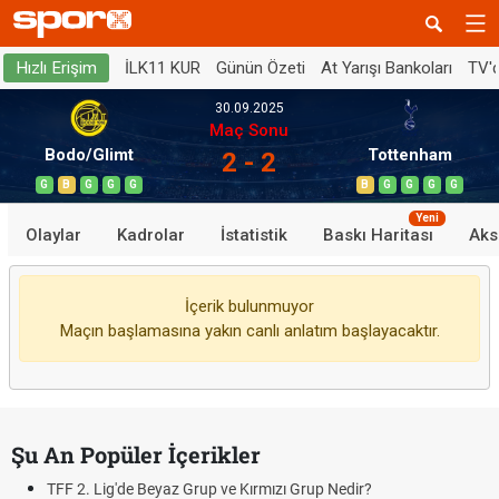
İLK11 KUR
Günün Özeti
At Yarışı Bankoları
TV'
Hızlı Erişim
30.09.2025
Maç Sonu
Bodo/Glimt
Tottenham
2 - 2
G
B
G
G
G
B
G
G
G
G
Yeni
Olaylar
Kadrolar
İstatistik
Baskı Haritası
Aks
İçerik bulunmuyor
Maçın başlamasına yakın canlı anlatım başlayacaktır.
Şu An Popüler İçerikler
TFF 2. Lig'de Beyaz Grup ve Kırmızı Grup Nedir?