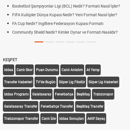
Basketbol Şampiyonlar Ligi (BCL) Nedir? Formatı Nasıl İşler?
FIFA Kulüpler Dünya Kupası Nedir? Yeni Format Nasıl İşler?
FA Cup Nedir? İngiltere Federasyon Kupası Formatı
Community Shield Nedir? Kimler Oynar ve Formatı Nasıldır?
KEŞFET
iddaa
Canlı Skor
Puan Durumu
Canlı Anlatım
At Yarışı
Transfer Haberleri
TV'de Bugün
Süper Lig Fikstür
Süper Lig Haberleri
iddaa Programı
Galatasaray
Fenerbahçe
Beşiktaş
Trabzonspor
Galatasaray Transfer
Fenerbahçe Transfer
Beşiktaş Transfer
Trabzonspor Transfer
Canlı İzle
iddaa Sonuçları
Aktif Sayaç