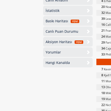
Canlı Anlatım
4
Erha
20
Noah
İstatistik
32
Maxi
39
Lea
Baskı Haritası
YENİ
16
Cal
21
Fra
Canlı Puan Durumu
24
Mat
Aksiyon Haritası
29
Fari
YENİ
34
Caje
Yorumlar
33
Phi
Hangi Kanalda
7
Kevin
8
Kjell
11
Mori
13
Oliv
18
Mik
19
Mat
22
Nicl
35
Kacp