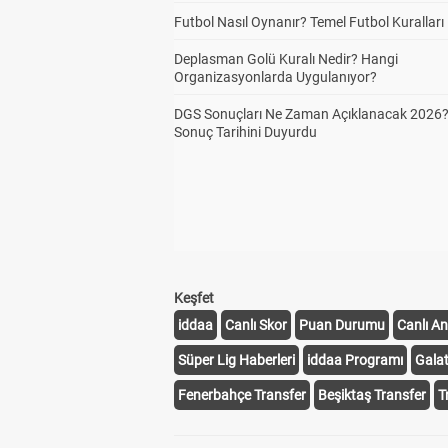
Futbol Nasıl Oynanır? Temel Futbol Kuralları
Deplasman Golü Kuralı Nedir? Hangi
Organizasyonlarda Uygulanıyor?
DGS Sonuçları Ne Zaman Açıklanacak 2026
Sonuç Tarihini Duyurdu
Keşfet
iddaa
Canlı Skor
Puan Durumu
Canlı An
Süper Lig Haberleri
iddaa Programı
Gala
Fenerbahçe Transfer
Beşiktaş Transfer
T