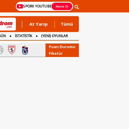
SPORX YOUTUBE
Abone Ol
At Yarışı
Tümü
GÜN
İSTATİSTİK
(YENİ) OYUNLAR
Puan Durumu
Fikstür