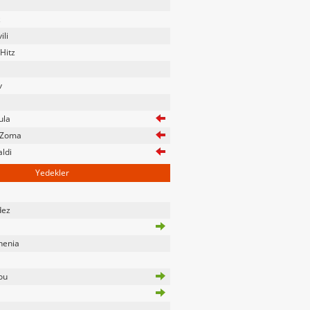
z
ili
 Hitz
v
ula
 Zoma
ldi
Yedekler
dez
henia
ou