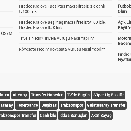
Hradec Kralove - Beşiktaş maçı şifresiz izle canlı
Futbol
tv100 linki
Olur?
Hradec Kralove Beşiktaş maçı şifresiz tv100 izle,
Açık L
Hradec Kralove BJK link
Kayıt Y
? ÖSYM
Trivela Nedir? Trivela Vuruşu Nasıl Yapılır?
Motorin
Beklene
Röveşata Nedir? Röveşata Vuruşu Nasıl Yapılır?
Fındık 
Fiyatla
latım
At Yarışı
Transfer Haberleri
TV'de Bugün
Süper Lig Fikstür
tasaray
Fenerbahçe
Beşiktaş
Trabzonspor
Galatasaray Transfer
rabzonspor Transfer
Canlı İzle
iddaa Sonuçları
Aktif Sayaç