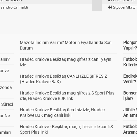
sandro Crimaldi
44
Styopa Mkrtc
Mazota İndirim Var mı? Motorin Fiyatlarında Son
Plonjon
Durum
Yapılır
anır?
Hradec Kralove Beşiktaş maçı şifresiz canlı yayın
Futbold
izle
Kriterle
or ve
Hradec Kralove Beşiktaş CANLI İZLE ŞİFRESİZ
Endire
(Hradec Kralove BJK)
Verilir?
ezonda
Hradec Kralove Beşiktaş maçı şifresiz S Sport Plus
Bonserv
izle, Hradec Kralove BJK link
İşler?
 Süreci
Hradec Kralove Beşiktaş ücretsiz izle, Hradec
Jübile
Kralove BJK maçı canlı linki
Anlama
ar Ne
Hradec Kralove - Beşiktaş maçı şifresiz izle canlı S
Futbold
Sport Plus linki
Arasınd
amları