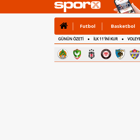
Futbol
Basketbol
GÜNÜN ÖZETİ
İLK 11'İNİ KUR
VOLEYB
CANLI ANLATIM
İNGİLTERE