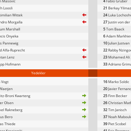
n Masovic
4
Fabio Gruber
 Loosli
21
Berkay Yilma
milian Wittek
24
Luka Lochoshv
ndro Morgalla
27
Justin von der
lum Marshall
5
Tom Baack
ncis Onyeka
6
Adam Markhie
s Pannewig
10
Julian Justvan
d Alfa-Ruprecht
22
Rabby Nzingo
tan Lenz
23
Mohamed Ali
lipp Hofmann
33
Adriano Grima
Yedekler
 Vogt
16
Marko Soldic
 Waetjen
20
Javier Fernan
tz-Broni Kwarteng
25
Finn Becker
er Olsen
26
Christian Mat
kel Rakneberg
32
Tim Janisch
us Bero
37
Noah Maboul
as Thiede
39
Piet Scobel
er Koscierski
41
Eric Porstner