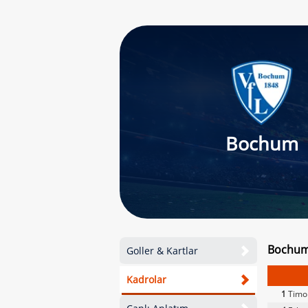
Bochum
Bochum 
Goller & Kartlar
Kadrolar
1
Timo