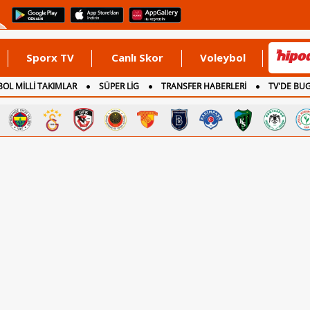
Sporx TV
Canlı Skor
Voleybol
OL MİLLİ TAKIMLAR
SÜPER LİG
TRANSFER HABERLERİ
TV'DE BU