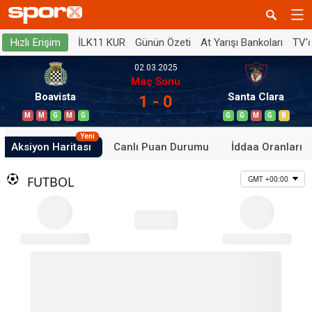
İLK11 KUR
Günün Özeti
At Yarışı Bankoları
TV'
Hızlı Erişim
02.03.2025
Maç Sonu
Boavista
Santa Clara
1 - 0
M
M
G
M
G
G
G
M
G
B
Yeni
Aksiyon Haritası
Canlı Puan Durumu
İddaa Oranları
FUTBOL
GMT +00:00