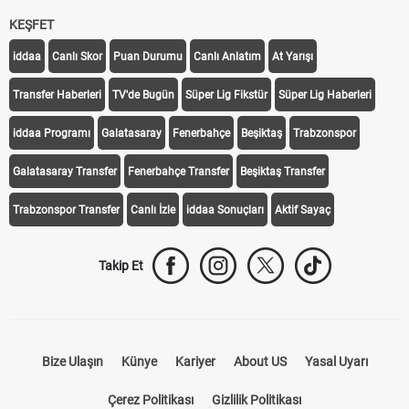
KEŞFET
iddaa
Canlı Skor
Puan Durumu
Canlı Anlatım
At Yarışı
Transfer Haberleri
TV'de Bugün
Süper Lig Fikstür
Süper Lig Haberleri
iddaa Programı
Galatasaray
Fenerbahçe
Beşiktaş
Trabzonspor
Galatasaray Transfer
Fenerbahçe Transfer
Beşiktaş Transfer
Trabzonspor Transfer
Canlı İzle
iddaa Sonuçları
Aktif Sayaç
Takip Et
Bize Ulaşın
Künye
Kariyer
About US
Yasal Uyarı
Çerez Politikası
Gizlilik Politikası