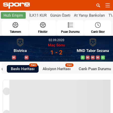
İLK11 KUR
Günün Özeti
At Yarışı Bankoları
TV
Hızlı Erişim
Takımım
Fikstür
Puan Durumu
Canlı Skor
02.09.2020
Maç Sonu
Bistrica
MND Tabor Sezana
1 - 2
M
M
G
M
M
M
G
Yeni
Yeni
ik
Baskı Haritası
Aksiyon Haritası
Canlı Puan Durumu