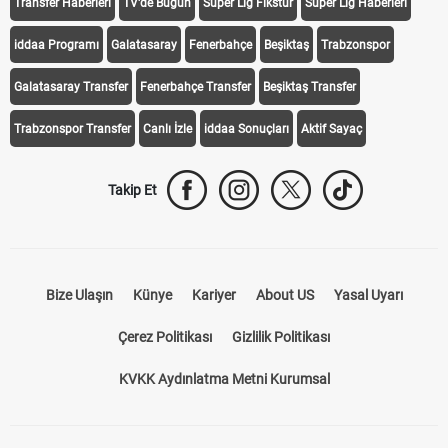
Transfer Haberleri
TV'de Bugün
Süper Lig Fikstür
Süper Lig Haberleri
iddaa Programı
Galatasaray
Fenerbahçe
Beşiktaş
Trabzonspor
Galatasaray Transfer
Fenerbahçe Transfer
Beşiktaş Transfer
Trabzonspor Transfer
Canlı İzle
iddaa Sonuçları
Aktif Sayaç
Takip Et
Bize Ulaşın
Künye
Kariyer
About US
Yasal Uyarı
Çerez Politikası
Gizlilik Politikası
KVKK Aydınlatma Metni Kurumsal