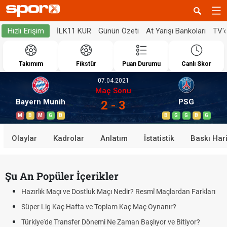
İLK11 KUR
Günün Özeti
At Yarışı Bankoları
TV'
Hızlı Erişim
Takımım
Fikstür
Puan Durumu
Canlı Skor
07.04.2021
Maç Sonu
Bayern Munih
PSG
2 - 3
M
B
M
G
B
B
G
G
B
G
Olaylar
Kadrolar
Anlatım
İstatistik
Baskı Hari
Şu An Popüler İçerikler
Hazırlık Maçı ve Dostluk Maçı Nedir? Resmî Maçlardan Farkları
Süper Lig Kaç Hafta ve Toplam Kaç Maç Oynanır?
Türkiye'de Transfer Dönemi Ne Zaman Başlıyor ve Bitiyor?