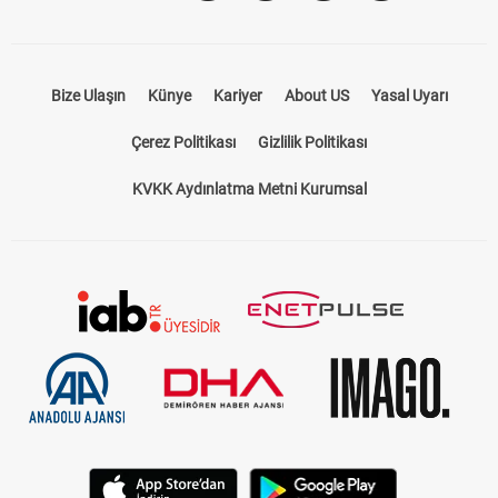
Bize Ulaşın
Künye
Kariyer
About US
Yasal Uyarı
Çerez Politikası
Gizlilik Politikası
KVKK Aydınlatma Metni Kurumsal