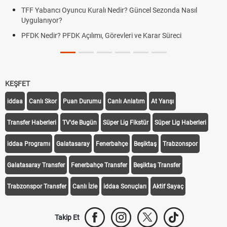
TFF Yabancı Oyuncu Kuralı Nedir? Güncel Sezonda Nasıl
Uygulanıyor?
PFDK Nedir? PFDK Açılımı, Görevleri ve Karar Süreci
KEŞFET
iddaa
Canlı Skor
Puan Durumu
Canlı Anlatım
At Yarışı
Transfer Haberleri
TV'de Bugün
Süper Lig Fikstür
Süper Lig Haberleri
iddaa Programı
Galatasaray
Fenerbahçe
Beşiktaş
Trabzonspor
Galatasaray Transfer
Fenerbahçe Transfer
Beşiktaş Transfer
Trabzonspor Transfer
Canlı İzle
iddaa Sonuçları
Aktif Sayaç
Takip Et