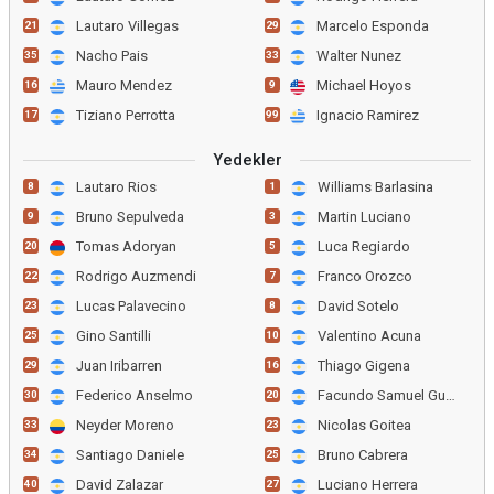
Lautaro Villegas
Marcelo Esponda
21
29
Nacho Pais
Walter Nunez
35
33
Mauro Mendez
Michael Hoyos
16
9
Tiziano Perrotta
Ignacio Ramirez
17
99
Yedekler
Lautaro Rios
Williams Barlasina
8
1
Bruno Sepulveda
Martin Luciano
9
3
Tomas Adoryan
Luca Regiardo
20
5
Rodrigo Auzmendi
Franco Orozco
22
7
Lucas Palavecino
David Sotelo
23
8
Gino Santilli
Valentino Acuna
25
10
Juan Iribarren
Thiago Gigena
29
16
Federico Anselmo
Facundo Samuel Guch
30
20
Neyder Moreno
Nicolas Goitea
33
23
Santiago Daniele
Bruno Cabrera
34
25
David Zalazar
Luciano Herrera
40
27