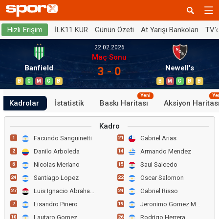
İLK11 KUR
Günün Özeti
At Yarışı Bankoları
TV'
Hızlı Erişim
22.02.2026
Maç Sonu
Banfield
Newell's
3 - 0
B
G
M
G
B
B
M
G
B
B
Yeni
Ye
Kadrolar
İstatistik
Baskı Haritası
Aksiyon Haritas
Kadro
Facundo Sanguinetti
Gabriel Arias
1
21
Danilo Arboleda
Armando Mendez
2
14
Nicolas Meriano
Saul Salcedo
6
15
Santiago Lopez
Oscar Salomon
24
22
Luis Ignacio Abraham
Gabriel Risso
27
24
Lisandro Pinero
Jeronimo Gomez Mattar
7
19
Lautaro Gomez
Rodrigo Herrera
10
26