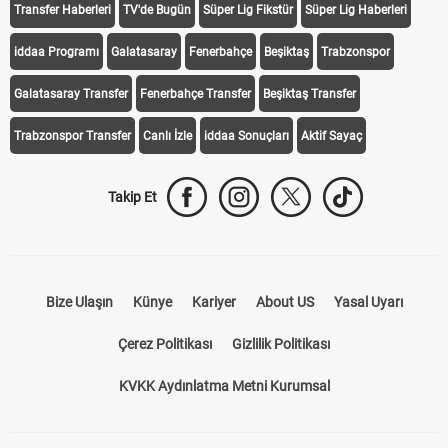
Transfer Haberleri
TV'de Bugün
Süper Lig Fikstür
Süper Lig Haberleri
iddaa Programı
Galatasaray
Fenerbahçe
Beşiktaş
Trabzonspor
Galatasaray Transfer
Fenerbahçe Transfer
Beşiktaş Transfer
Trabzonspor Transfer
Canlı İzle
iddaa Sonuçları
Aktif Sayaç
Takip Et
Bize Ulaşın
Künye
Kariyer
About US
Yasal Uyarı
Çerez Politikası
Gizlilik Politikası
KVKK Aydınlatma Metni Kurumsal