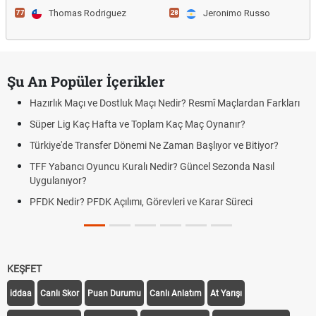
Thomas Rodriguez
Jeronimo Russo
77
28
Şu An Popüler İçerikler
Hazırlık Maçı ve Dostluk Maçı Nedir? Resmî Maçlardan Farkları
Süper Lig Kaç Hafta ve Toplam Kaç Maç Oynanır?
Türkiye'de Transfer Dönemi Ne Zaman Başlıyor ve Bitiyor?
TFF Yabancı Oyuncu Kuralı Nedir? Güncel Sezonda Nasıl
Uygulanıyor?
PFDK Nedir? PFDK Açılımı, Görevleri ve Karar Süreci
KEŞFET
iddaa
Canlı Skor
Puan Durumu
Canlı Anlatım
At Yarışı