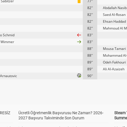
 Sabitzer
77''
82''
Abdallah Nasib
82''
Saed Al-Rosan
82''
Ehsan Haddad
82''
Mahmoud Al M
o Schmid
83''
k Wimmer
83''
88''
Mousa Tamari
88''
Mohammad Al
89''
Odeh Fakhouri
89''
Ali Al-Azaizeh
Arnautovic
90''
RESİZ
Ücretli Öğretmenlik Başvurusu Ne Zaman? 2026-
Steam 
2027 Başvuru Takviminde Son Durum
Summer 