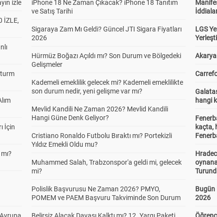
yın izle
iPhone 18 Ne Zaman Çıkacak? iPhone 18 Tanıtım
Manifes
ve Satış Tarihi
İddiala
 İZLE,
Sigaraya Zam Mı Geldi? Güncel JTI Sigara Fiyatları
LGS Yer
2026
Yerleş
nlı
Hürmüz Boğazı Açıldı mı? Son Durum ve Bölgedeki
Akaryak
Gelişmeler
Sturm
Carrefo
Kademeli emeklilik gelecek mi? Kademeli emeklilikte
son durum nedir, yeni gelişme var mı?
Galatas
Alım
hangi 
Mevlid Kandili Ne Zaman 2026? Mevlid Kandili
Hangi Güne Denk Geliyor?
Fenerb
ı İçin
kaçta,
Cristiano Ronaldo Futbolu Bıraktı mı? Portekizli
Fenerba
Yıldız Emekli Oldu mu?
 mı?
Hradec
Muhammed Salah, Trabzonspor'a geldi mi, gelecek
oynana
mi?
Turund
Polislik Başvurusu Ne Zaman 2026? PMYO,
Bugün 
POMEM ve PAEM Başvuru Takviminde Son Durum
2026
 Avrupa
Belirsiz Alacak Davası Kalktı mı? 12. Yargı Paketi
Öğrenci