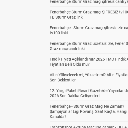
Fenerbahçe Sturm Graz maçı şifresiz canlı ya
Fenerbahçe Sturm Graz maçı ŞİFRESİZ tv100
FB Sturm Graz link
Fenerbahçe - Sturm Graz maçı şifresiz izle ca
tv100 linki
Fenerbahçe Sturm Graz ücretsiz izle, Fener 
Graz maçı canlı linki
Fındık Fiyatı Açıklandı mı? 2026 TMO Fındık 
Fiyatları Belli Oldu mu?
Altın Yükselecek mi, Yükselir mi? Altın Fiyatlar
Son Beklentiler
12. Yargı Paketi Resmî Gazete'de Yayımlandı
2026 Son Dakika Gelişmeleri
Fenerbahçe - Sturm Graz Maçı Ne Zaman?
Şampiyonlar Ligi Rövanşı Saat Kaçta, Hangi
Kanalda?
Trabzonspor Avrupa Maçı Ne Zaman? UEFA