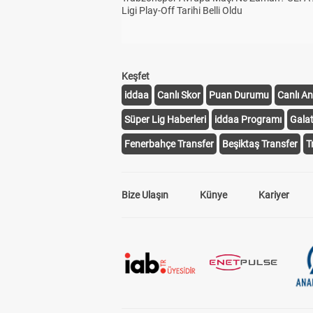
Ligi Play-Off Tarihi Belli Oldu
Keşfet
iddaa
Canlı Skor
Puan Durumu
Canlı An
Süper Lig Haberleri
iddaa Programı
Gala
Fenerbahçe Transfer
Beşiktaş Transfer
T
Bize Ulaşın
Künye
Kariyer