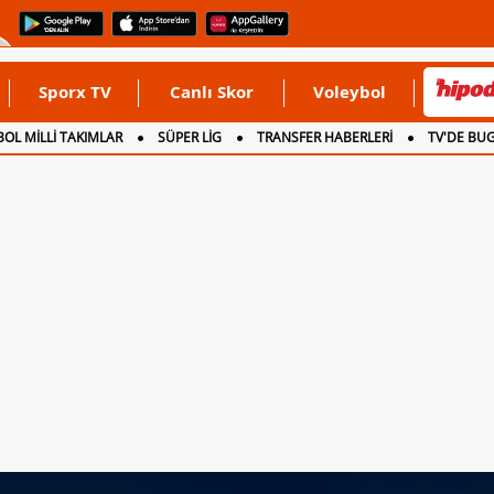
Sporx TV
Canlı Skor
Voleybol
OL MİLLİ TAKIMLAR
SÜPER LİG
TRANSFER HABERLERİ
TV'DE BU