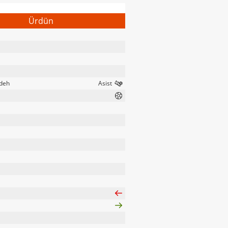
Ürdün
deh