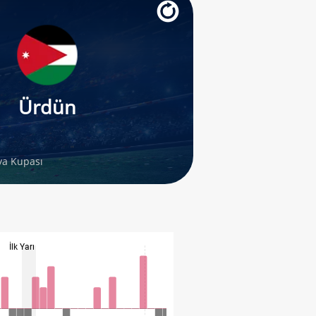
Ürdün
a Kupası
İlk Yarı