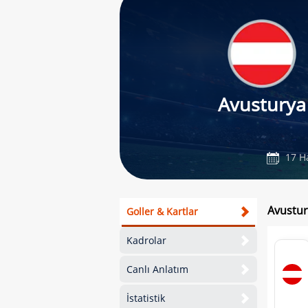
Avusturya
17 H
Avustur
Goller & Kartlar
Kadrolar
Canlı Anlatım
İstatistik