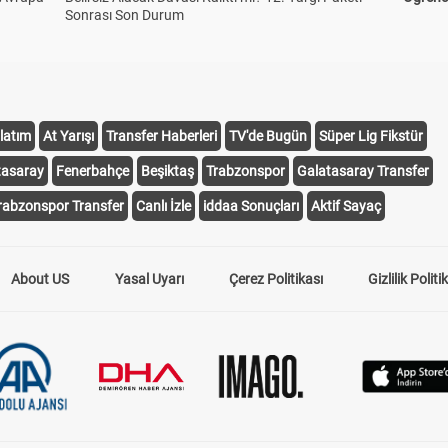
Sonrası Son Durum
latım
At Yarışı
Transfer Haberleri
TV'de Bugün
Süper Lig Fikstür
tasaray
Fenerbahçe
Beşiktaş
Trabzonspor
Galatasaray Transfer
rabzonspor Transfer
Canlı İzle
iddaa Sonuçları
Aktif Sayaç
About US
Yasal Uyarı
Çerez Politikası
Gizlilik Politi