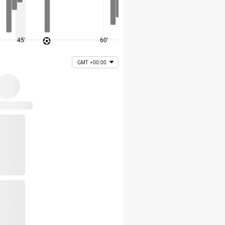
45'
60'
75'
GMT +00:00