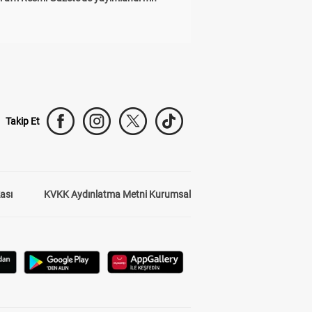
Takip Et
kası
KVKK Aydınlatma Metni Kurumsal