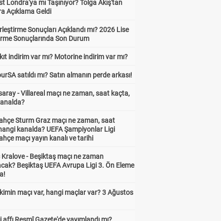
t Londra'ya mı Taşınıyor? Tolga Akış'tan
ra Açıklama Geldi
leştirme Sonuçları Açıklandı mı? 2026 Lise
tirme Sonuçlarında Son Durum
ıt indirim var mı? Motorine indirim var mı?
urSA satıldı mı? Satın almanın perde arkası!
aray - Villareal maçı ne zaman, saat kaçta,
kanalda?
ahçe Sturm Graz maçı ne zaman, saat
 hangi kanalda? UEFA Şampiyonlar Ligi
hçe maçı yayın kanalı ve tarihi
 Kralove - Beşiktaş maçı ne zaman
cak? Beşiktaş UEFA Avrupa Ligi 3. Ön Eleme
a!
kimin maçı var, hangi maçlar var? 3 Ağustos
 affı Resmî Gazete'de yayımlandı mı?