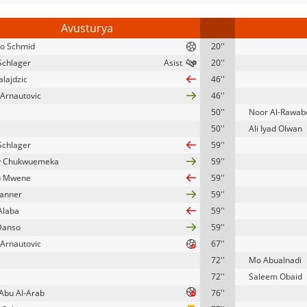
Avusturya
o Schmid
20''
Schlager
20''
alajdzic
46''
Arnautovic
46''
50''
Noor Al-Rawab
50''
Ali Iyad Olwan
Schlager
59''
y Chukwuemeka
59''
pp Mwene
59''
anner
59''
Alaba
59''
Danso
59''
Arnautovic
67''
72''
Mo Abualnadi
72''
Saleem Obaid
Abu Al-Arab
76''