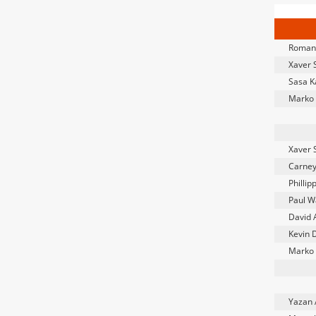
Roman
Xaver 
Sasa K
Marko 
Xaver 
Carne
Philli
Paul W
David 
Kevin 
Marko 
Yazan 