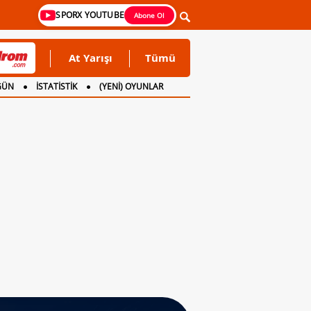
SPORX YOUTUBE
Abone Ol
At Yarışı
Tümü
GÜN
İSTATİSTİK
(YENİ) OYUNLAR