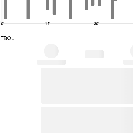
0'
15'
30'
UTBOL