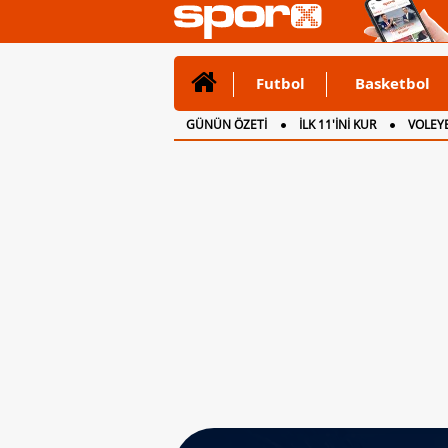
Futbol
Basketbol
GÜNÜN ÖZETİ
İLK 11'İNİ KUR
VOLEYB
CANLI ANLATIM
İNGİLTERE