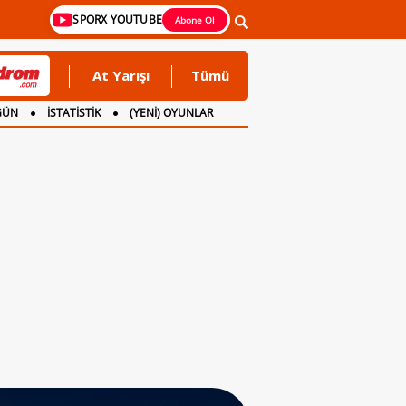
SPORX YOUTUBE
Abone Ol
At Yarışı
Tümü
GÜN
İSTATİSTİK
(YENİ) OYUNLAR