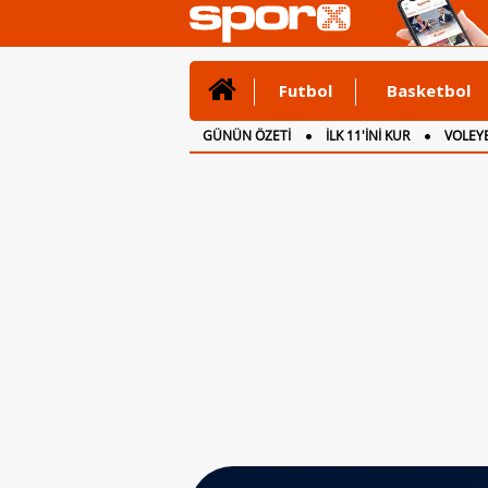
Futbol
Basketbol
GÜNÜN ÖZETİ
İLK 11'İNİ KUR
VOLEYB
CANLI ANLATIM
İNGİLTERE