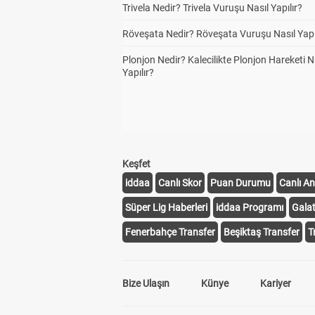
Trivela Nedir? Trivela Vuruşu Nasıl Yapılır?
Röveşata Nedir? Röveşata Vuruşu Nasıl Yapı
Plonjon Nedir? Kalecilikte Plonjon Hareketi N
Yapılır?
Keşfet
iddaa
Canlı Skor
Puan Durumu
Canlı An
Süper Lig Haberleri
iddaa Programı
Gala
Fenerbahçe Transfer
Beşiktaş Transfer
T
Bize Ulaşın
Künye
Kariyer