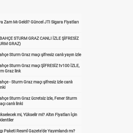
a Zam Mı Geldi? Güncel JTI Sigara Fiyatları
BAHÇE STURM GRAZ CANLI İZLE ŞİFRESİZ
TURM GRAZ)
hçe Sturm Graz maçı şifresiz canlı yayın izle
ahçe Sturm Graz maçı ŞİFRESİZ tv100 İZLE,
rm Graz link
hçe - Sturm Graz maçı şifresiz izle canlı
inki
hçe Sturm Graz ücretsiz izle, Fener Sturm
çı canlı linki
ükselecek mi, Yükselir mi? Altın Fiyatları İçin
lentiler
gı Paketi Resmî Gazete'de Yayımlandı mı?