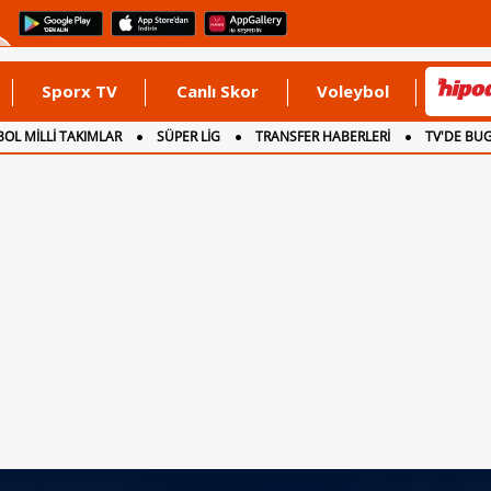
Sporx TV
Canlı Skor
Voleybol
OL MİLLİ TAKIMLAR
SÜPER LİG
TRANSFER HABERLERİ
TV'DE BU