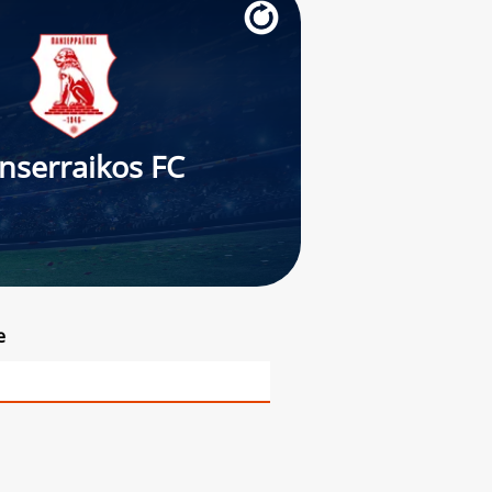
nserraikos FC
e