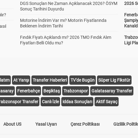
DGS Sonuçları Ne Zaman Açıklanacak 2026? ÖSYM
2026 S
Sonuç Tarihini Duyurdu
lır?
Fenerb
Motorine İndirim Var mı? Motorin Fiyatlarında
Şampiy
Beklenen İndirim Tarihi
Kanald
asıl
Fındık Fiyatı Açıklandı mı? 2026 TMO Fındık Alım
Trabzo
Fiyatları Belli Oldu mu?
Ligi Pla
latım
At Yarışı
Transfer Haberleri
TV'de Bugün
Süper Lig Fikstür
tasaray
Fenerbahçe
Beşiktaş
Trabzonspor
Galatasaray Transfer
rabzonspor Transfer
Canlı İzle
iddaa Sonuçları
Aktif Sayaç
About US
Yasal Uyarı
Çerez Politikası
Gizlilik Politi