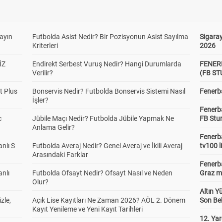
yayın
Futbolda Asist Nedir? Bir Pozisyonun Asist Sayılma
Sigaray
Kriterleri
2026
İZ
Endirekt Serbest Vuruş Nedir? Hangi Durumlarda
FENER
Verilir?
(FB S
t Plus
Bonservis Nedir? Futbolda Bonservis Sistemi Nasıl
Fenerba
İşler?
Fenerb
c
Jübile Maçı Nedir? Futbolda Jübile Yapmak Ne
FB Stu
Anlama Gelir?
Fenerba
anlı S
Futbolda Averaj Nedir? Genel Averaj ve İkili Averaj
tv100 l
Arasındaki Farklar
Fenerba
anlı
Futbolda Ofsayt Nedir? Ofsayt Nasıl ve Neden
Graz ma
Olur?
Altın Y
zle,
Açık Lise Kayıtları Ne Zaman 2026? AÖL 2. Dönem
Son Bek
Kayıt Yenileme ve Yeni Kayıt Tarihleri
12. Yar