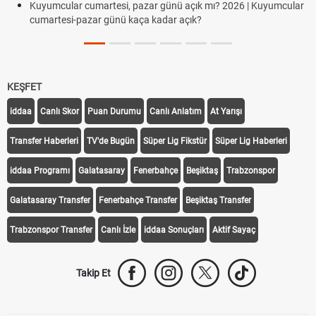
Kuyumcular cumartesi, pazar günü açık mı? 2026 | Kuyumcular
cumartesi-pazar günü kaça kadar açık?
KEŞFET
iddaa
Canlı Skor
Puan Durumu
Canlı Anlatım
At Yarışı
Transfer Haberleri
TV'de Bugün
Süper Lig Fikstür
Süper Lig Haberleri
iddaa Programı
Galatasaray
Fenerbahçe
Beşiktaş
Trabzonspor
Galatasaray Transfer
Fenerbahçe Transfer
Beşiktaş Transfer
Trabzonspor Transfer
Canlı İzle
iddaa Sonuçları
Aktif Sayaç
Takip Et