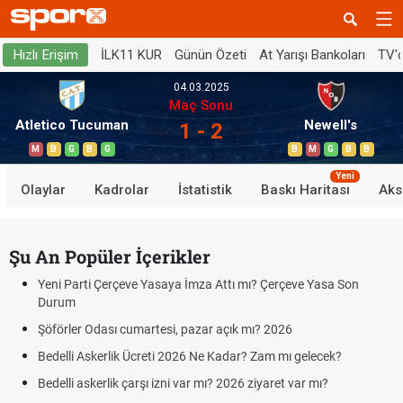
İLK11 KUR
Günün Özeti
At Yarışı Bankoları
TV'
Hızlı Erişim
04.03.2025
Maç Sonu
Atletico Tucuman
Newell's
1 - 2
M
B
G
B
G
B
M
G
B
B
Yeni
Olaylar
Kadrolar
İstatistik
Baskı Haritası
Aks
Şu An Popüler İçerikler
Yeni Parti Çerçeve Yasaya İmza Attı mı? Çerçeve Yasa Son
Durum
Şöförler Odası cumartesi, pazar açık mı? 2026
Bedelli Askerlik Ücreti 2026 Ne Kadar? Zam mı gelecek?
Bedelli askerlik çarşı izni var mı? 2026 ziyaret var mı?