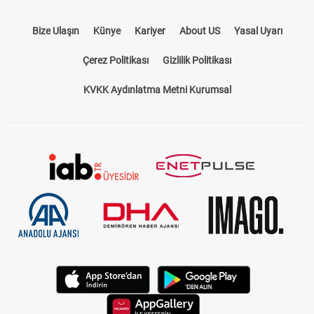
Bize Ulaşın
Künye
Kariyer
About US
Yasal Uyarı
Çerez Politikası
Gizlilik Politikası
KVKK Aydınlatma Metni Kurumsal