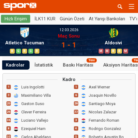
İLK11 KUR
Günün Özeti
At Yarışı Bankoları
TV'
Hızlı Erişim
12.03.2026
Maç Sonu
Atletico Tucuman
Aldosivi
1 - 1
B
G
B
G
B
M
M
B
B
M
Yeni
Ye
Kadrolar
İstatistik
Baskı Haritası
Aksiyon Haritas
Kadro
Luis Ingolotti
Axel Werner
1
1
Maximiliano Villa
Joaquin Novillo
3
6
Gaston Suso
Santiago Moya
20
28
Clever Ferreira
Nicolas Zalazar
26
33
Luciano Vallejo
Fernando Roman
36
3
Ezequiel Ham
Rodrigo Gonzalez
8
4
Carlos Abeldano
Roberto Agustin Bochi
35
5