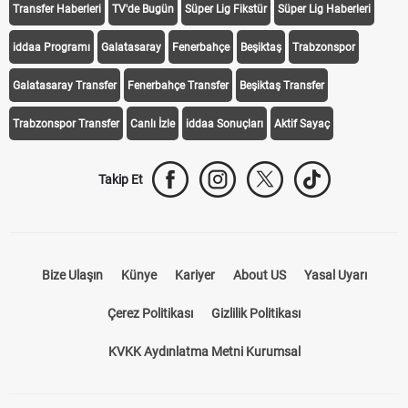
Transfer Haberleri
TV'de Bugün
Süper Lig Fikstür
Süper Lig Haberleri
iddaa Programı
Galatasaray
Fenerbahçe
Beşiktaş
Trabzonspor
Galatasaray Transfer
Fenerbahçe Transfer
Beşiktaş Transfer
Trabzonspor Transfer
Canlı İzle
iddaa Sonuçları
Aktif Sayaç
Takip Et
Bize Ulaşın
Künye
Kariyer
About US
Yasal Uyarı
Çerez Politikası
Gizlilik Politikası
KVKK Aydınlatma Metni Kurumsal