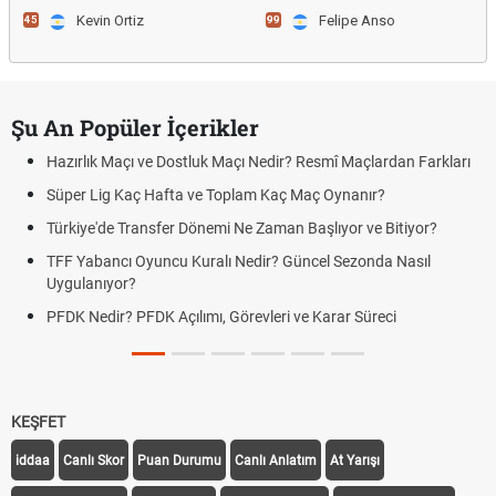
Kevin Ortiz
Felipe Anso
45
99
Şu An Popüler İçerikler
Hazırlık Maçı ve Dostluk Maçı Nedir? Resmî Maçlardan Farkları
Süper Lig Kaç Hafta ve Toplam Kaç Maç Oynanır?
Türkiye'de Transfer Dönemi Ne Zaman Başlıyor ve Bitiyor?
TFF Yabancı Oyuncu Kuralı Nedir? Güncel Sezonda Nasıl
Uygulanıyor?
PFDK Nedir? PFDK Açılımı, Görevleri ve Karar Süreci
KEŞFET
iddaa
Canlı Skor
Puan Durumu
Canlı Anlatım
At Yarışı