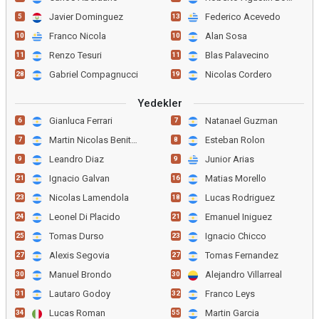
Javier Dominguez
Federico Acevedo
5
13
Franco Nicola
Alan Sosa
10
10
Renzo Tesuri
Blas Palavecino
11
11
Gabriel Compagnucci
Nicolas Cordero
28
19
Yedekler
Gianluca Ferrari
Natanael Guzman
6
7
Martin Nicolas Benitez
Esteban Rolon
7
8
Leandro Diaz
Junior Arias
9
9
Ignacio Galvan
Matias Morello
21
16
Nicolas Lamendola
Lucas Rodriguez
23
18
Leonel Di Placido
Emanuel Iniguez
24
21
Tomas Durso
Ignacio Chicco
25
23
Alexis Segovia
Tomas Fernandez
27
27
Manuel Brondo
Alejandro Villarreal
30
30
Lautaro Godoy
Franco Leys
31
32
Lucas Roman
Martin Garcia
34
55