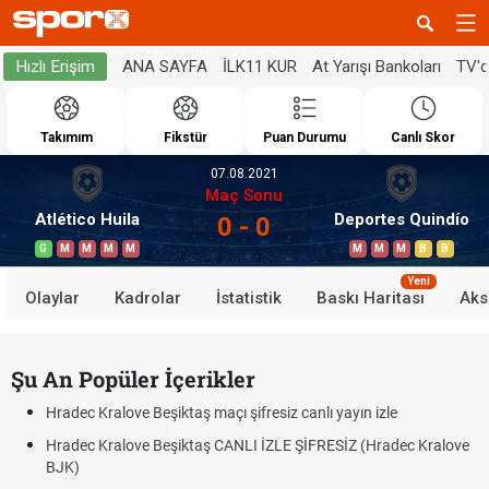
ANA SAYFA
İLK11 KUR
At Yarışı Bankoları
TV'
Hızlı Erişim
Takımım
Fikstür
Puan Durumu
Canlı Skor
07.08.2021
Maç Sonu
Atlético Huila
Deportes Quindío
0 - 0
G
M
M
M
M
M
M
M
B
B
Yeni
Olaylar
Kadrolar
İstatistik
Baskı Haritası
Aks
Şu An Popüler İçerikler
Hradec Kralove Beşiktaş maçı şifresiz canlı yayın izle
Hradec Kralove Beşiktaş CANLI İZLE ŞİFRESİZ (Hradec Kralove
BJK)