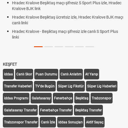
Hradec Kralove Beşiktaş maçı şifresiz S Sport Plus izle, Hradec
Kralove BJK link
Hradec Kralove Beşiktaş ücretsiz izle, Hradec Kralove BJK maçı
canlı linki
Hradec Kralove - Beşiktaş maçı şifresiz izle canlı S Sport Plus
linki
KEŞFET
iddaa
Canlı Skor
Puan Durumu
Canlı Anlatım
At Yarışı
Transfer Haberleri
TV'de Bugün
Süper Lig Fikstür
Süper Lig Haberleri
iddaa Programı
Galatasaray
Fenerbahçe
Beşiktaş
Trabzonspor
Galatasaray Transfer
Fenerbahçe Transfer
Beşiktaş Transfer
Trabzonspor Transfer
Canlı İzle
iddaa Sonuçları
Aktif Sayaç