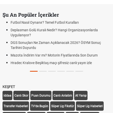
Şu An Popüler İçerikler
Futbol Nasıl Oynanır? Temel Futbol Kuralları
Deplasman Golü Kuralı Nedir? Hangi Organizasyonlarda
Uygulanıyor?
DGS Sonuçları Ne Zaman Açıklanacak 2026? ÖSYM Sonuç
Tarihini Duyurdu
Mazota İndirim Var mı? Motorin Fiyatlarında Son Durum
Hradec Kralove Beşiktaş maçı şifresiz canlı yayın izle
KEŞFET
iddaa
Canlı Skor
Puan Durumu
Canlı Anlatım
At Yarışı
Transfer Haberleri
TV'de Bugün
Süper Lig Fikstür
Süper Lig Haberleri