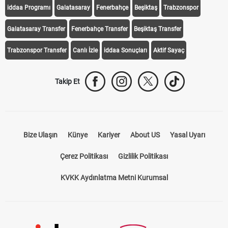
iddaa Programı
Galatasaray
Fenerbahçe
Beşiktaş
Trabzonspor
Galatasaray Transfer
Fenerbahçe Transfer
Beşiktaş Transfer
Trabzonspor Transfer
Canlı İzle
iddaa Sonuçları
Aktif Sayaç
Takip Et
Bize Ulaşın
Künye
Kariyer
About US
Yasal Uyarı
Çerez Politikası
Gizlilik Politikası
KVKK Aydınlatma Metni Kurumsal