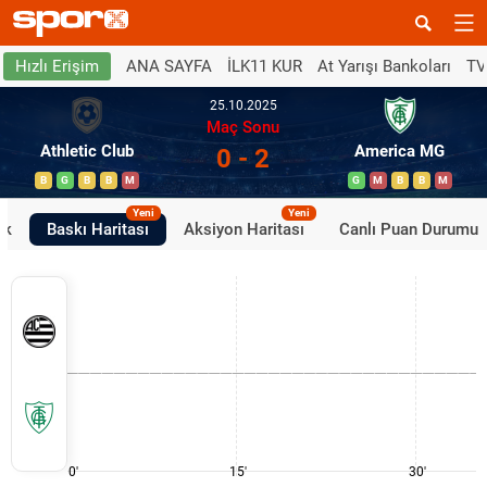
ANA SAYFA
İLK11 KUR
At Yarışı Bankoları
TV
Hızlı Erişim
25.10.2025
Maç Sonu
Athletic Club
America MG
0 - 2
B
G
B
B
M
G
M
B
B
M
Yeni
Yeni
ik
Baskı Haritası
Aksiyon Haritası
Canlı Puan Durumu
0'
15'
30'