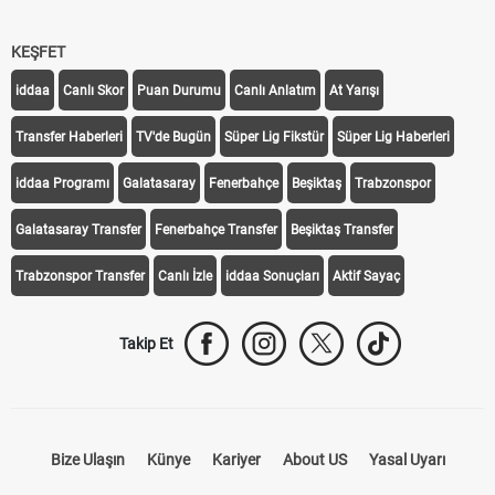
KEŞFET
iddaa
Canlı Skor
Puan Durumu
Canlı Anlatım
At Yarışı
Transfer Haberleri
TV'de Bugün
Süper Lig Fikstür
Süper Lig Haberleri
iddaa Programı
Galatasaray
Fenerbahçe
Beşiktaş
Trabzonspor
Galatasaray Transfer
Fenerbahçe Transfer
Beşiktaş Transfer
Trabzonspor Transfer
Canlı İzle
iddaa Sonuçları
Aktif Sayaç
Takip Et
Bize Ulaşın
Künye
Kariyer
About US
Yasal Uyarı