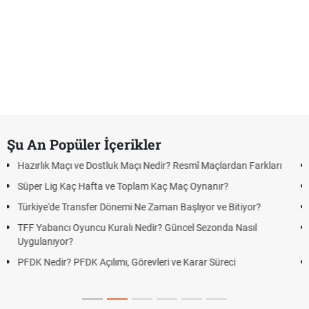
Şu An Popüler İçerikler
 Maçı Nedir? Resmî Maçlardan Farkları
Puan Durumunda AG, OM ve 
 Toplam Kaç Maç Oynanır?
Skor Ne Demek? Sporda Sko
mi Ne Zaman Başlıyor ve Bitiyor?
Futbol Nasıl Oynanır? Temel
lı Nedir? Güncel Sezonda Nasıl
Deplasman Golü Kuralı Ned
Uygulanıyor?
, Görevleri ve Karar Süreci
DGS Sonuçları Ne Zaman A
Tarihini Duyurdu