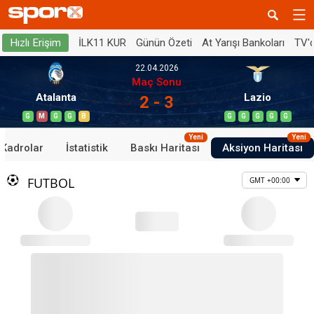
İLK11 KUR
Günün Özeti
At Yarışı Bankoları
TV'
Hızlı Erişim
22.04.2026
Maç Sonu
Atalanta
Lazio
2 - 3
G
M
G
G
B
G
G
G
G
G
Yeni
Yeni
Kadrolar
İstatistik
Baskı Haritası
Aksiyon Haritası
FUTBOL
GMT +00:00