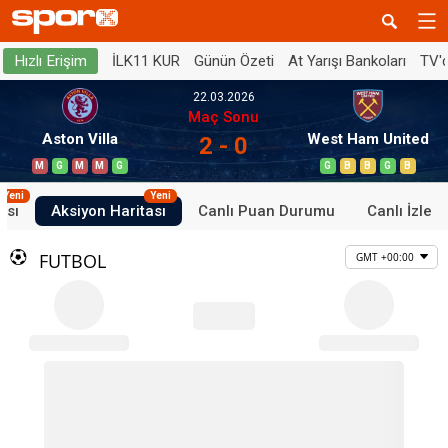
İLK11 KUR
Günün Özeti
At Yarışı Bankoları
TV'
Hızlı Erişim
22.03.2026
Maç Sonu
Aston Villa
West Ham United
2 - 0
M
G
M
M
G
G
B
B
G
B
Yeni
Yeni
ası
Aksiyon Haritası
Canlı Puan Durumu
Canlı İzle
FUTBOL
GMT +00:00