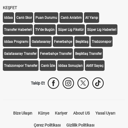
KEŞFET
iddaa
Canlı Skor
Puan Durumu
Canlı Anlatım
At Yarışı
Transfer Haberleri
TV'de Bugün
Süper Lig Fikstür
Süper Lig Haberleri
iddaa Programı
Galatasaray
Fenerbahçe
Beşiktaş
Trabzonspor
Galatasaray Transfer
Fenerbahçe Transfer
Beşiktaş Transfer
Trabzonspor Transfer
Canlı İzle
iddaa Sonuçları
Aktif Sayaç
Takip Et
Bize Ulaşın
Künye
Kariyer
About US
Yasal Uyarı
Çerez Politikası
Gizlilik Politikası