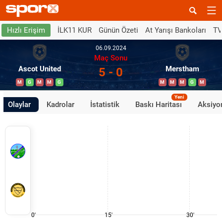
İLK11 KUR
Günün Özeti
At Yarışı Bankoları
TV
Hızlı Erişim
06.09.2024
Maç Sonu
Ascot United
Merstham
5 - 0
M
G
M
M
G
M
M
M
G
M
Yeni
Olaylar
Kadrolar
İstatistik
Baskı Haritası
Aksiyon
0'
15'
30'