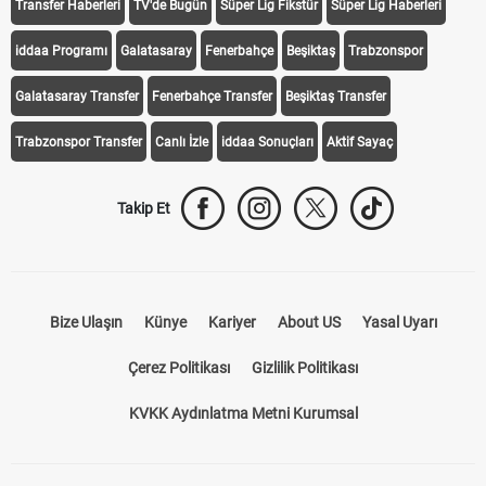
Transfer Haberleri
TV'de Bugün
Süper Lig Fikstür
Süper Lig Haberleri
iddaa Programı
Galatasaray
Fenerbahçe
Beşiktaş
Trabzonspor
Galatasaray Transfer
Fenerbahçe Transfer
Beşiktaş Transfer
Trabzonspor Transfer
Canlı İzle
iddaa Sonuçları
Aktif Sayaç
Takip Et
Bize Ulaşın
Künye
Kariyer
About US
Yasal Uyarı
Çerez Politikası
Gizlilik Politikası
KVKK Aydınlatma Metni Kurumsal