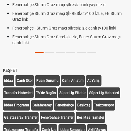
Fenerbahçe Sturm Graz maçı şifresiz canlı yayın izle
Fenerbahçe Sturm Graz maçı ŞİFRESİZ tv100 İZLE, FB Sturm
Graz link
Fenerbahçe - Sturm Graz maçı şifresiz izle canlı tv100 linki
Fenerbahçe Sturm Graz ücretsiz izle, Fener Sturm Graz maçı
canlı linki
KEŞFET
iddaa
Canlı Skor
Puan Durumu
Canlı Anlatım
At Yarışı
Transfer Haberleri
TV'de Bugün
Süper Lig Fikstür
Süper Lig Haberleri
iddaa Programı
Galatasaray
Fenerbahçe
Beşiktaş
Trabzonspor
Galatasaray Transfer
Fenerbahçe Transfer
Beşiktaş Transfer
Trabzonspor Transfer
Canlı İzle
iddaa Sonuçları
Aktif Sayaç