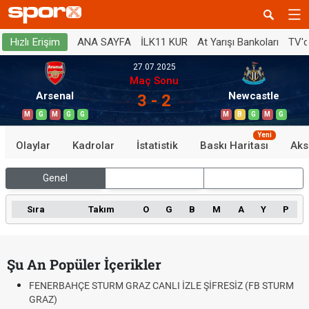
ANA SAYFA
İLK11 KUR
At Yarışı Bankoları
TV'
Hızlı Erişim
27.07.2025
Maç Sonu
Arsenal
Newcastle
3 - 2
M
G
M
G
G
M
B
G
M
G
Yeni
Olaylar
Kadrolar
İstatistik
Baskı Haritası
Aks
Genel
İç Saha
Dış Saha
Sıra
Takım
O
G
B
M
A
Y
P
Şu An Popüler İçerikler
FENERBAHÇE STURM GRAZ CANLI İZLE ŞİFRESİZ (FB STURM
GRAZ)